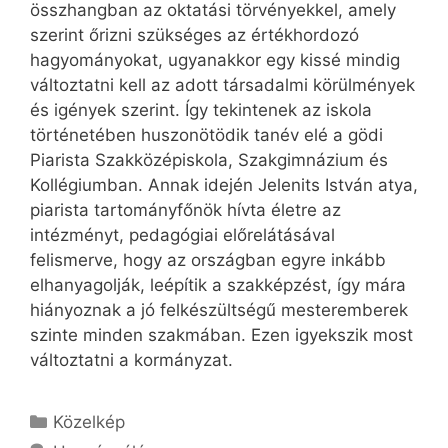
összhangban az oktatási törvényekkel, amely
szerint őrizni szükséges az értékhordozó
hagyományokat, ugyanakkor egy kissé mindig
változtatni kell az adott társadalmi körülmények
és igények szerint. Így tekintenek az iskola
történetében huszonötödik tanév elé a gödi
Piarista Szakközépiskola, Szakgimnázium és
Kollégiumban. Annak idején Jelenits István atya,
piarista tartományfőnök hívta életre az
intézményt, pedagógiai előrelátásával
felismerve, hogy az országban egyre inkább
elhanyagolják, leépítik a szakképzést, így mára
hiányoznak a jó felkészültségű mesteremberek
szinte minden szakmában. Ezen igyekszik most
változtatni a kormányzat.
Kategória
Közelkép