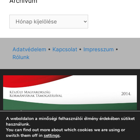
Archívum
Archívum
Adatvédelem
•
Kapcsolat
•
Impresszum
•
Rólunk
„Az Új Ember katolikus hetilap 2014. évi működésének
A weboldalon a minőségi felhasználói élmény érdekében sütiket
támogatását az EGYH-KCP-14-P-0121 sz. támogatási
használunk.
szerződés keretében 3 000 000 Ft összegben támogatta az
You can find out more about which cookies we are using or
Emberi Erőforrások Minisztériuma.”
switch them off in
settings
.