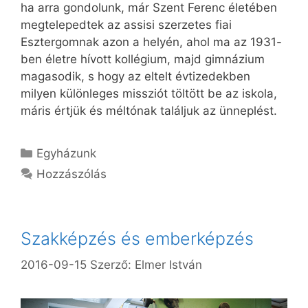
ha arra gondolunk, már Szent Ferenc életében
megtelepedtek az assisi szerzetes fiai
Esztergomnak azon a helyén, ahol ma az 1931-
ben életre hívott kollégium, majd gimnázium
magasodik, s hogy az eltelt évtizedekben
milyen különleges missziót töltött be az iskola,
máris értjük és méltónak találjuk az ünneplést.
Kategória
Egyházunk
Hozzászólás
Szakképzés és emberképzés
2016-09-15
Szerző:
Elmer István