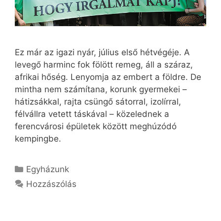
Ez már az igazi nyár, július első hétvégéje. A
levegő harminc fok fölött remeg, áll a száraz,
afrikai hőség. Lenyomja az embert a földre. De
mintha nem számítana, korunk gyermekei –
hátizsákkal, rajta csüngő sátorral, izolírral,
félvállra vetett táskával – közelednek a
ferencvárosi épületek között meghúzódó
kempingbe.
Kategória
Egyházunk
Hozzászólás