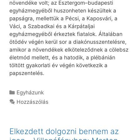
növendéke volt; az Esztergom–budapesti
egyházmegyéből huszonheten készültek a
papságra, mellettük a Pécsi, a Kaposvári, a
Váci, a Szabadkai és a Kárpátaljai
egyházmegyéből érkeztek fiatalok. Általában
ötödév végén kerül sor a diakónusszentelésre,
amikor a növendékek elköteleződnek a cölebsz
életmód mellett, és a hatodik, a plébánián
töltött gyakorlati év végén következik a
papszentelés.
Kategória
Egyházunk
Hozzászólás
Elkezdett dolgozni bennem az