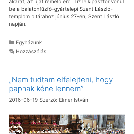
akarat, az újat remélő erő. Tíz lelkipásztor vonul
be a balatonfűzfő-gyártelepi Szent László-
templom oltárához június 27-én, Szent László
napján.
Kategória
Egyházunk
Hozzászólás
„Nem tudtam elfelejteni, hogy
papnak kéne lennem”
2016-06-19
Szerző:
Elmer István