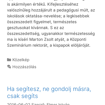
is akármilyen értékű. Kifejlesztéséhez
valószínűleg hozzájárult a pedagógusi múlt, az
iskolások oktatása-nevelése; a legkisebbek
összeszedett figyelmet, természetes
gesztusokat kívánnak. S ez az
összeszedettség, ugyanakkor természetesség
ma is kíséri Marton Zsolt atyát, a Központi
Szeminárium rektorát, a kispapok elöljáróját.
Kategória
Közelkép
Hozzászólás
Ha segítesz, ne gondolj másra,
csak segíts
2016-06-02
Szerző:
Elmer István