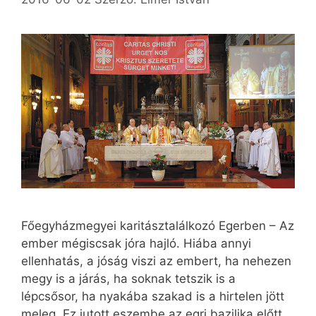
Főegyházmegyei karitásztalálkozó Egerben – Az
ember mégiscsak jóra hajló. Hiába annyi
ellenhatás, a jóság viszi az embert, ha nehezen
megy is a járás, ha soknak tetszik is a
lépcsősor, ha nyakába szakad is a hirtelen jött
meleg. Ez jutott eszembe az egri bazilika előtt,