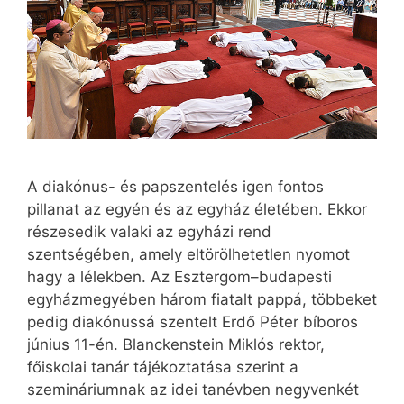
A diakónus- és papszentelés igen fontos
pillanat az egyén és az egyház életében. Ekkor
részesedik valaki az egyházi rend
szentségében, amely eltörölhetetlen nyomot
hagy a lélekben. Az Esztergom–budapesti
egyházmegyében három fiatalt pappá, többeket
pedig diakónussá szentelt Erdő Péter bíboros
június 11-én. Blanckenstein Miklós rektor,
főiskolai tanár tájékoztatása szerint a
szemináriumnak az idei tanévben negyvenkét