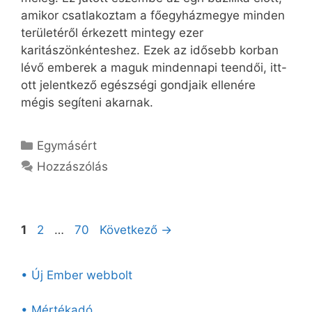
amikor csatlakoztam a főegyházmegye minden
területéről érkezett mint­egy ezer
karitászönkénteshez. Ezek az idősebb korban
lévő emberek a maguk mindennapi teendői, itt-
ott jelentkező egészségi gondjaik ellenére
mégis segíteni akarnak.
Kategória
Egymásért
Hozzászólás
Oldal
Oldal
Oldal
1
2
…
70
Következő
→
• Új Ember webbolt
• Mértékadó