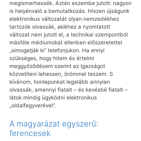
megismerhessék. Aztán eszembe jutott: nagyon
is helyénvaló a bemutatkozás. Hiszen újságunk
elektronikus változatát olyan nemzedékhez
tartozók olvassák, akikhez a nyomtatott
változat nem jutott el, a technikai szempontból
másféle médiumokat ellenben előszeretettel
„simogatják ki” telefonjukon. Ha ennyi
szükséges, hogy hitem és értelmi
meggyőződésem szerint az Igazságot
közvetíteni lehessen, örömmel teszem. S
kívánom, honlapunkat legalább annyian
olvassák, amennyi fiatalt – és kevésbé fiatalt –
látok mindig ügyködni elektronikus
„oldalfegyverével”.
A magyarázat egyszerű:
ferencesek