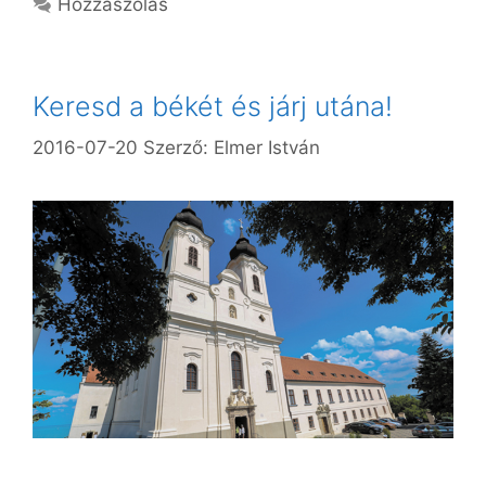
Hozzászólás
Keresd a békét és járj utána!
2016-07-20
Szerző:
Elmer István