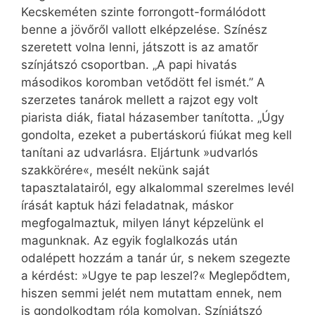
Kecskeméten szinte forrongott-formálódott
benne a jövőről vallott elképzelése. Színész
szeretett volna lenni, játszott is az amatőr
színjátszó csoportban. „A papi hivatás
másodikos koromban vetődött fel ismét.” A
szerzetes tanárok mellett a rajzot egy volt
piarista diák, fiatal házasember tanította. „Úgy
gondolta, ezeket a pubertáskorú fiúkat meg kell
tanítani az udvarlásra. Eljártunk »udvarlós
szakkörére«, mesélt nekünk saját
tapasztalatairól, egy alkalommal szerelmes levél
írását kaptuk házi fel­adatnak, máskor
megfogalmaztuk, milyen lányt képzelünk el
magunknak. Az egyik foglalkozás után
odalépett hozzám a tanár úr, s nekem szegezte
a kérdést: »Ugye te pap leszel?« Meglepődtem,
hiszen semmi jelét nem mutattam ennek, nem
is gondolkodtam róla komolyan. Színjátszó