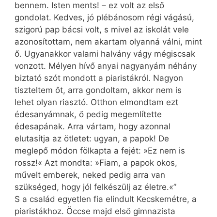
bennem. Isten ments! – ez volt az első
gondolat. Kedves, jó plébánosom régi vágású,
szigorú pap bácsi volt, s mivel az iskolát vele
azonosítottam, nem akartam olyanná válni, mint
ő. Ugyan­akkor valami halvány vágy mégiscsak
vonzott. Mélyen hívő anyai nagyanyám néhány
biztató szót mondott a piaristákról. Nagyon
tiszteltem őt, arra gondoltam, akkor nem is
lehet olyan riasztó. Otthon elmondtam ezt
édesanyámnak, ő pedig megemlítette
édesapának. Arra vártam, hogy azonnal
elutasítja az ötletet: ugyan, a papok! De
meglepő módon fölkapta a fejét: »Ez nem is
rossz!« Azt mondta: »Fiam, a papok okos,
művelt emberek, neked pedig arra van
szükséged, hogy jól felkészülj az életre.«”
S a család egyetlen fia elindult Kecskemétre, a
piaristákhoz. Öccse majd első gimnazista