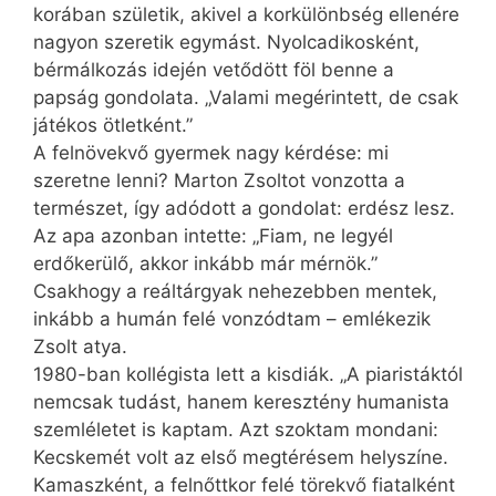
korában születik, akivel a korkülönbség ellenére
nagyon szeretik egymást. Nyolcadikosként,
bérmálkozás idején vetődött föl benne a
papság gondolata. „Valami megérintett, de csak
játékos ötletként.”
A felnövekvő gyermek nagy kérdése: mi
szeretne lenni? Marton Zsoltot vonzotta a
természet, így adódott a gondolat: erdész lesz.
Az apa azonban intette: „Fiam, ne legyél
erdőkerülő, akkor inkább már mérnök.”
Csakhogy a reál­tárgyak nehezebben mentek,
inkább a humán felé vonzódtam – emlékezik
Zsolt atya.
1980-ban kollégista lett a kisdiák. „A piaristáktól
nemcsak tudást, hanem keresztény humanista
szemléletet is kaptam. Azt szoktam mondani:
Kecskemét volt az első megtérésem helyszíne.
Kamaszként, a felnőttkor felé törekvő fiatalként