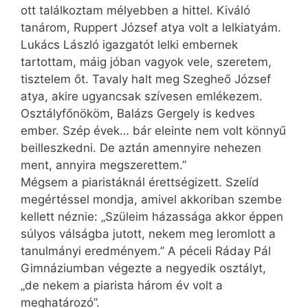
ott találkoztam mélyebben a hittel. Kiváló
tanárom, Ruppert József atya volt a lelkiatyám.
Lukács László igazgatót lelki embernek
tartottam, máig jóban vagyok vele, szeretem,
tisztelem őt. Tavaly halt meg Szegheő József
atya, akire ugyancsak szívesen emlékezem.
Osztályfőnököm, Balázs Gergely is kedves
ember. Szép évek… bár eleinte nem volt könnyű
beilleszkedni. De aztán amennyire nehezen
ment, annyira megszerettem.”
Mégsem a piaristáknál érettségizett. Szelíd
megértéssel mondja, amivel akkoriban szembe
kellett néznie: „Szüleim házassága akkor éppen
súlyos válságba jutott, nekem meg leromlott a
tanulmányi eredményem.” A péceli Ráday Pál
Gimnáziumban végezte a negyedik osztályt,
„de nekem a piarista három év volt a
meghatározó”.