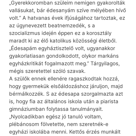
„Gyerekkoromban szüleim nemigen gyakorolták
vallásukat, bár édesanyám szíve mélyében hívő
volt.” A hatvanas évek ifjúságához tartoztak, ez
az úgynevezett beatnemzedék, s a
szocializmus idején éppen ez a korosztály
maradt ki az élő katolikus közösségi életből.
„Édesapám egyháztisztelő volt, ugyanakkor
gyakorlatiasan gondolkodott, olykor markáns
egyházkritikát fogalmazott meg.” Tárgyilagos,
mégis szeretettel szóló szavak.
A szülők ennek ellenére ragaszkodtak hozzá,
hogy gyermekük első­áldozáshoz járuljon, majd
bérmálkozzék. S az édesapa szorgalmazta azt
is, hogy fia az általános iskola után a piarista
gimnáziumban folytassa tanulmányait.
„Nyolcadikban egész jó tanuló voltam,
plébánosom fölvetette, nem szeretnék-e
egyházi iskolába menni. Kettős érzés munkált