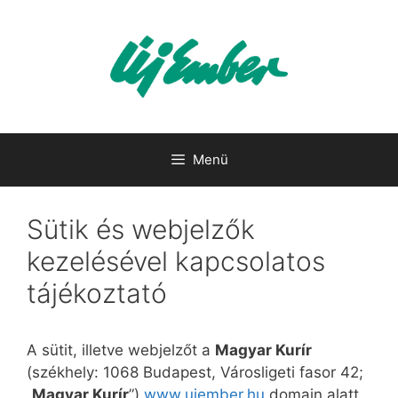
Kilépés
a
tartalomba
Menü
Sütik és webjelzők
kezelésével kapcsolatos
tájékoztató
A sütit, illetve webjelzőt a
Magyar Kurír
(székhely: 1068 Budapest, Városligeti fasor 42;
„
Magyar Kurír
”)
www.ujember.hu
domain alatt