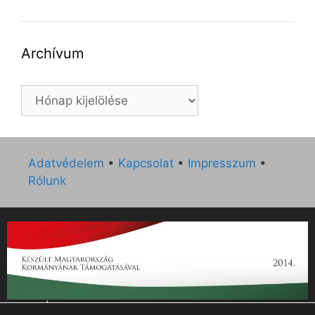
Archívum
Archívum
Adatvédelem
•
Kapcsolat
•
Impresszum
•
Rólunk
„Az Új Ember katolikus hetilap 2014. évi működésének