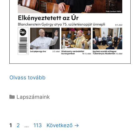
Olvass tovább
Kategória
Lapszámaink
Oldal
Oldal
Oldal
1
2
…
113
Következő
→