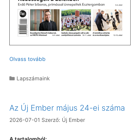
Olvass tovább
Kategória
Lapszámaink
Az Új Ember május 24-ei száma
2026-07-01
Szerző:
Új Ember
A tartalomból: