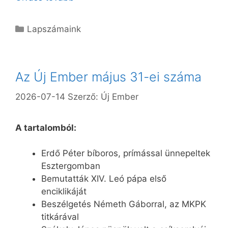
Kategória
Lapszámaink
Az Új Ember május 31-ei száma
2026-07-14
Szerző:
Új Ember
A tartalomból:
Erdő Péter bíboros, prímással ünnepeltek
Esztergomban
Bemutatták XIV. Leó pápa első
enciklikáját
Beszélgetés Németh Gáborral, az MKPK
titkárával