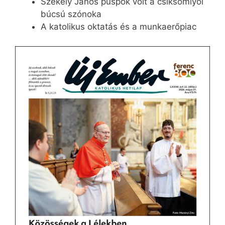
Székely János püspök volt a csíksomlyói
búcsú szónoka
A katolikus oktatás és a munkaerőpiac