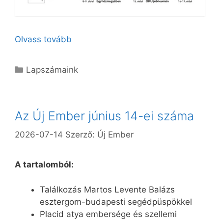
Olvass tovább
Kategória
Lapszámaink
Az Új Ember június 14-ei száma
2026-07-14
Szerző:
Új Ember
A tartalomból:
Találkozás Martos Levente Balázs
esztergom-budapesti segédpüspökkel
Placid atya embersége és szellemi