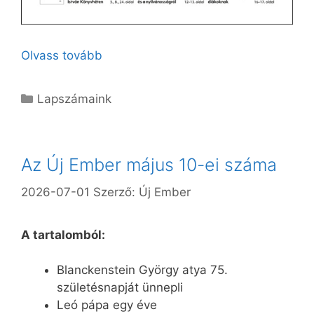
Olvass tovább
Kategória
Lapszámaink
Az Új Ember május 10-ei száma
2026-07-01
Szerző:
Új Ember
A tartalomból:
Blanckenstein György atya 75.
születésnapját ünnepli
Leó pápa egy éve