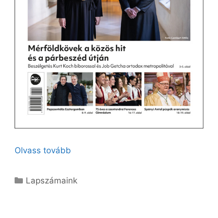
Olvass tovább
Kategória
Lapszámaink