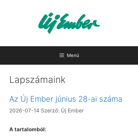
Kilépés
a
tartalomba
Menü
Lapszámaink
Az Új Ember június 28-ai száma
2026-07-14
Szerző:
Új Ember
A tartalomból: