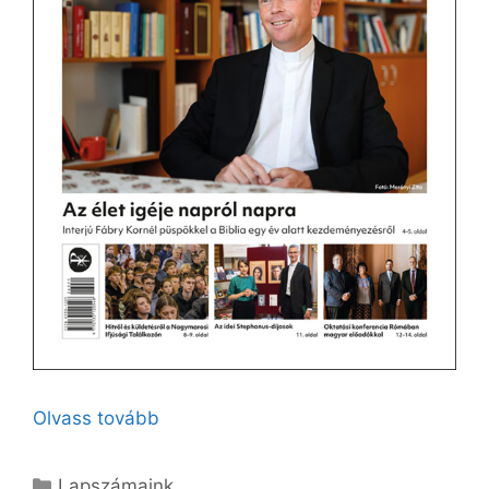
Olvass tovább
Kategória
Lapszámaink