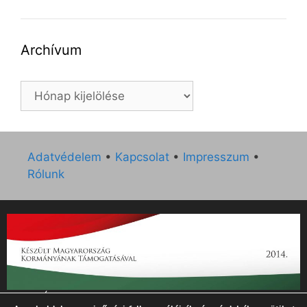
Archívum
Archívum
Adatvédelem
•
Kapcsolat
•
Impresszum
•
Rólunk
„Az Új Ember katolikus hetilap 2014. évi működésének