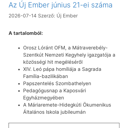
Az Új Ember június 21-ei száma
2026-07-14
Szerző:
Új Ember
A tartalomból:
Orosz Lóránt OFM, a Mátraverebély-
Szentkút Nemzeti Kegyhely igazgatója a
közösségi hit megéléséről
XIV. Leó pápa homíliája a Sagrada
Família-bazilikában
Papszentelés Szombathelyen
Pedagógusnap a Kaposvári
Egyházmegyében
A Máriaremete-Hidegkúti Ökumenikus
Általános Iskola jubileumán