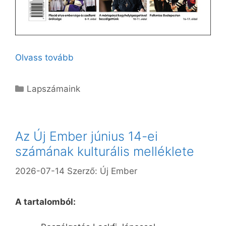
Olvass tovább
Kategória
Lapszámaink
Az Új Ember június 14-ei
számának kulturális melléklete
2026-07-14
Szerző:
Új Ember
A tartalomból: