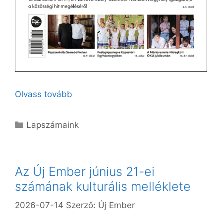
Olvass tovább
Kategória
Lapszámaink
Az Új Ember június 21-ei
számának kulturális melléklete
2026-07-14
Szerző:
Új Ember