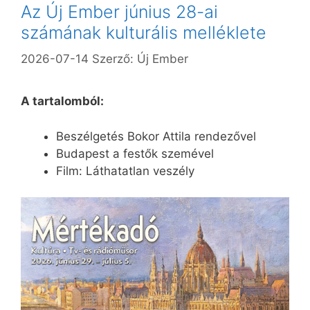
Az Új Ember június 28-ai
számának kulturális melléklete
2026-07-14
Szerző:
Új Ember
A tartalomból:
Beszélgetés Bokor Attila rendezővel
Budapest a festők szemével
Film: Láthatatlan veszély