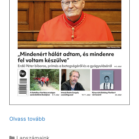
Olvass tovább
Kategória
Lapszámaink