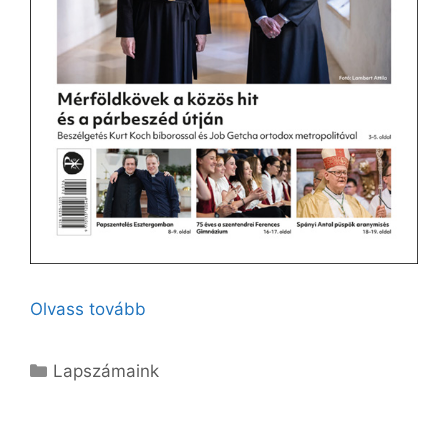
Olvass tovább
Kategória
Lapszámaink