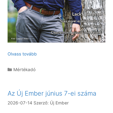
Olvass tovább
Kategória
Mértékadó
Az Új Ember június 7-ei száma
2026-07-14
Szerző:
Új Ember