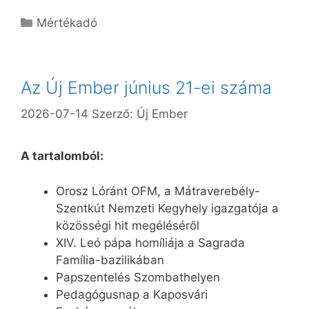
Kategória
Mértékadó
Az Új Ember június 21-ei száma
2026-07-14
Szerző:
Új Ember
A tartalomból:
Orosz Lóránt OFM, a Mátraverebély-
Szentkút Nemzeti Kegyhely igazgatója a
közösségi hit megéléséről
XIV. Leó pápa homíliája a Sagrada
Família-bazilikában
Papszentelés Szombathelyen
Pedagógusnap a Kaposvári