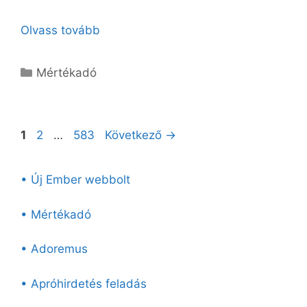
Olvass tovább
Kategória
Mértékadó
Oldal
Oldal
Oldal
1
2
…
583
Következő
→
• Új Ember webbolt
• Mértékadó
• Adoremus
• Apróhirdetés feladás