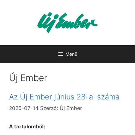
Kilépés
a
tartalomba
Menü
Új Ember
Az Új Ember június 28-ai száma
2026-07-14
Szerző:
Új Ember
A tartalomból: