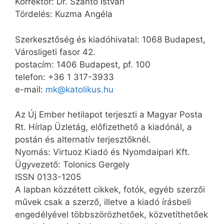
Korrektor: Dr. Szántó István
Tördelés: Kuzma Angéla
Szerkesztőség és kiadóhivatal: 1068 Budapest,
Városligeti fasor 42.
postacím: 1406 Budapest, pf. 100
telefon: +36 1 317-3933
e-mail:
mk@katolikus.hu
Az Új Ember hetilapot terjeszti a Magyar Posta
Rt. Hírlap Üzletág, előfizethető a kiadónál, a
postán és alternatív terjesztőknél.
Nyomás: Virtuoz Kiadó és Nyomdaipari Kft.
Ügyvezető: Tolonics Gergely
ISSN 0133-1205
A lapban közzétett cikkek, fotók, egyéb szerzői
művek csak a szerző, illetve a kiadó írásbeli
engedélyével többszörözhetőek, közvetíthetőek