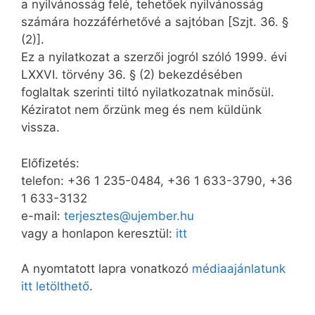
a nyilvánosság felé, tehetőek nyilvánosság
számára hozzáférhetővé a sajtóban [Szjt. 36. §
(2)].
Ez a nyilatkozat a szerzői jogról szóló 1999. évi
LXXVI. törvény 36. § (2) bekezdésében
foglaltak szerinti tiltó nyilatkozatnak minősül.
Kéziratot nem őrzünk meg és nem küldünk
vissza.
Előfizetés:
telefon: +36 1 235-0484, +36 1 633-3790, +36
1 633-3132
e-mail:
terjesztes@ujember.hu
vagy a honlapon keresztül:
itt
A nyomtatott lapra vonatkozó
médiaajánlatunk
itt letölthető
.