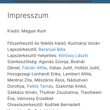
Impresszum
Kiadó: Magyar Kurír
Főszerkesztő és felelős kiadó: Kuzmányi István
Lapszerkesztő:
Baranyai Béla
Lapszerkesztő-helyettes:
Körös
sy László
Szerkesztőség: Agonás Szonja, Bodnár
Dániel,
Fábián Attila
, Gátas Judit, Hollósi Judit,
Horogszegi-Lenhardt Erika, Lambert Attila,
Merényi Zita, Mészáros Ákos, Nádudvari
Dorottya,
Pallós Tamás
, Szalontai Anikó,
Székács István, Thullner Zsuzsanna, Trauttwein
Éva, Vámossy Erzsébet
Olvasószerkesztő: Koditek Bernadett