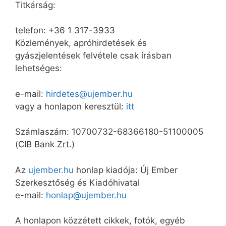
Titkárság:
telefon: +36 1 317-3933
Közlemények, apróhirdetések és
gyászjelentések felvétele csak írásban
lehetséges:
e-mail:
hirdetes@ujember.hu
vagy a honlapon keresztül:
itt
Számlaszám: 10700732-68366180-51100005
(CIB Bank Zrt.)
Az
ujember.hu
honlap kiadója: Új Ember
Szerkesztőség és Kiadóhivatal
e-mail:
honlap@ujember.hu
A honlapon közzétett cikkek, fotók, egyéb