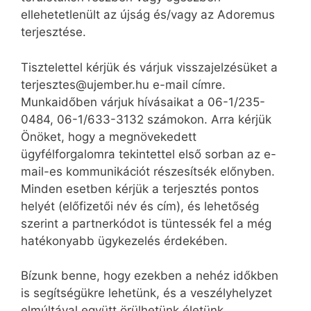
ellehetetlenült az újság és/vagy az Adoremus
terjesztése.
Tisztelettel kérjük és várjuk visszajelzésüket a
terjesztes@ujember.hu e-mail címre.
Munkaidőben várjuk hívásaikat a 06-1/235-
0484, 06-1/633-3132 számokon. Arra kérjük
Önöket, hogy a megnövekedett
ügyfélforgalomra tekintettel első sorban az e-
mail-es kommunikációt részesítsék előnyben.
Minden esetben kérjük a terjesztés pontos
helyét (előfizetői név és cím), és lehetőség
szerint a partnerkódot is tüntessék fel a még
hatékonyabb ügykezelés érdekében.
Bízunk benne, hogy ezekben a nehéz időkben
is segítségükre lehetünk, és a veszélyhelyzet
elmúltával együtt örülhetünk életünk