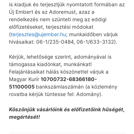
is kiadjuk és terjesztjük nyomtatott formában az
Új Embert és az Adoremust, azaz a
rendelkezés nem szünteti meg az eddigi
előfizetéseket, terjesztési módokat
(
terjesztes@ujember.hu
; munkaidőben várjuk
hívásaikat: 06-1/235-0484, 06-1/633-3132).
Kérjük, lehetősége szerint, adományával is
támogassa kiadónkat, munkánkat!
Felajánlásaikat hálás köszönettel várjuk a
Magyar Kurír
10700732-68366180-
51100005
bankszámlaszámán (a közlemény
rovatba kérjük tüntesse fel: Adomány).
Köszönjük vásárlóink és előfizetőink hűségét,
megértését!