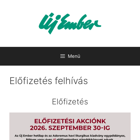
Kilépés
a
tartalomba
Menü
Előfizetés felhívás
Előfizetés