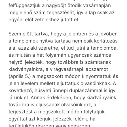
felfüggesztjük a nagyböjt ötödik vasárnapján
megjelenő szám terjesztését, így a lap csak az
egyéni előfizetőinkhez jutott el.
Szem előtt tartva, hogy a jelenben és a jövőben
a templomok nyitva tartása nem esik korlátozás
alá, azaz aki szeretne, el tud jutni a templomba,
és miután a hét folyamán ugyancsak számos
helyről jelezték, hogy továbbra is számítanak
kiadványainkra, a virágvasárnapi lapszámot
(április 5.) a megszokott módon kinyomtattuk és
jelen levelem mellett eljuttatjuk olvasóinknak. A
következő, húsvéti ünnepi duplaszámmal is így
járunk el. Annak érdekében, hogy kiadványaink
továbbra is eljussanak olvasóinkhoz, a
terjesztést a megszokott módon folytatjuk.
Egyúttal azt kérjük, jelezzék felénk, ha
területükön részben vagy egészben