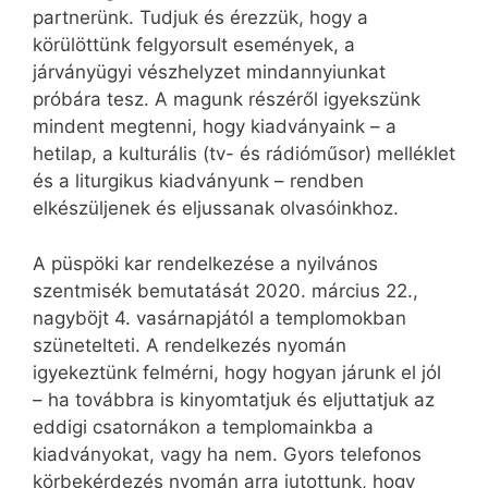
partnerünk. Tudjuk és érezzük, hogy a
körülöttünk felgyorsult események, a
járványügyi vészhelyzet mindannyiunkat
próbára tesz. A magunk részéről igyekszünk
mindent megtenni, hogy kiadványaink – a
hetilap, a kulturális (tv- és rádióműsor) melléklet
és a liturgikus kiadványunk – rendben
elkészüljenek és eljussanak olvasóinkhoz.
A püspöki kar rendelkezése a nyilvános
szentmisék bemutatását 2020. március 22.,
nagyböjt 4. vasárnapjától a templomokban
szünetelteti. A rendelkezés nyomán
igyekeztünk felmérni, hogy hogyan járunk el jól
– ha továbbra is kinyomtatjuk és eljuttatjuk az
eddigi csatornákon a templomainkba a
kiadványokat, vagy ha nem. Gyors telefonos
körbekérdezés nyomán arra jutottunk, hogy