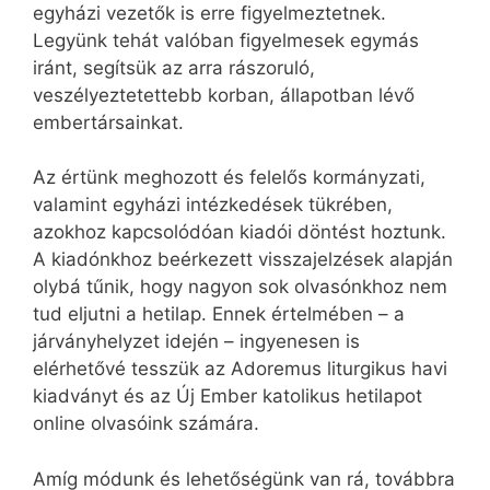
egyházi vezetők is erre figyelmeztetnek.
Legyünk tehát valóban figyelmesek egymás
iránt, segítsük az arra rászoruló,
veszélyeztetettebb korban, állapotban lévő
embertársainkat.
Az értünk meghozott és felelős kormányzati,
valamint egyházi intézkedések tükrében,
azokhoz kapcsolódóan kiadói döntést hoztunk.
A kiadónkhoz beérkezett visszajelzések alapján
olybá tűnik, hogy nagyon sok olvasónkhoz nem
tud eljutni a hetilap. Ennek értelmében – a
járványhelyzet idején – ingyenesen is
elérhetővé tesszük az Adoremus liturgikus havi
kiadványt és az Új Ember katolikus hetilapot
online olvasóink számára.
Amíg módunk és lehetőségünk van rá, továbbra