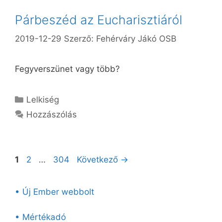
Párbeszéd az Eucharisztiáról
2019-12-29
Szerző:
Fehérváry Jákó OSB
Fegyverszünet vagy több?
Kategória
Lelkiség
Hozzászólás
Oldal
Oldal
Oldal
1
2
…
304
Következő
→
• Új Ember webbolt
• Mértékadó