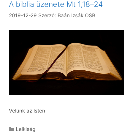
A biblia üzenete Mt 1,18–24
2019-12-29
Szerző:
Baán Izsák OSB
Velünk az Isten
Kategória
Lelkiség