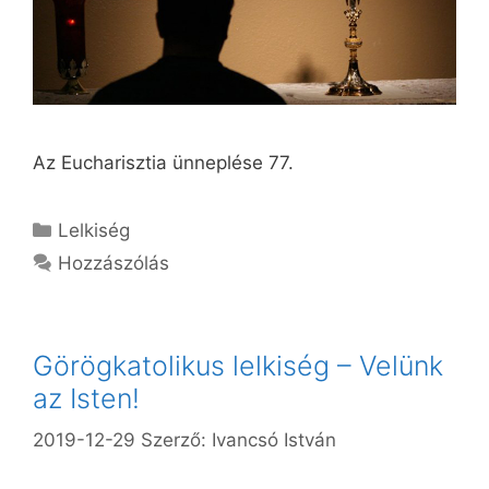
Az Eucharisztia ünneplése 77.
Kategória
Lelkiség
Hozzászólás
Görögkatolikus lelkiség – Velünk
az Isten!
2019-12-29
Szerző:
Ivancsó István