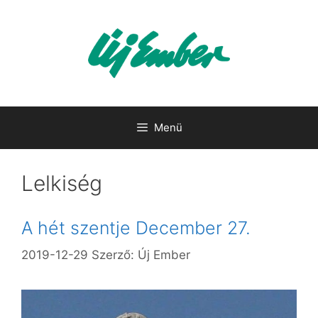
Kilépés
a
tartalomba
Menü
Lelkiség
A hét szentje December 27.
2019-12-29
Szerző:
Új Ember