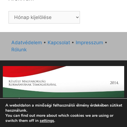
Archívum
Adatvédelem
•
Kapcsolat
•
Impresszum
•
Rólunk
„Az Új Ember katolikus hetilap 2014. évi működésének
A weboldalon a minőségi felhasználói élmény érdekében sütiket
támogatását az EGYH-KCP-14-P-0121 sz. támogatási
használunk.
szerződés keretében 3 000 000 Ft összegben támogatta az
You can find out more about which cookies we are using or
Emberi Erőforrások Minisztériuma.”
switch them off in
settings
.