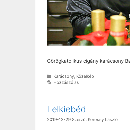
Görögkatolikus cigány karácsony Ba
Kategória
Karácsony
,
Közelkép
Hozzászólás
Lelkiebéd
2019-12-29
Szerző:
Körössy László