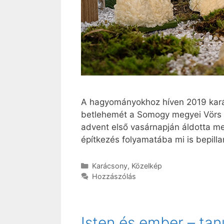
A hagyományokhoz híven 2019 karác
betlehemét a Somogy megyei Vörs 
advent első vasárnapján áldotta m
építkezés folyamatába mi is bepilla
Kategória
Karácsony
,
Közelkép
Hozzászólás
Isten és ember – ta