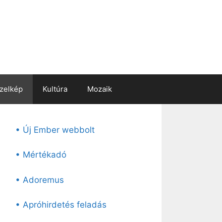
zelkép
Kultúra
Mozaik
• Új Ember webbolt
• Mértékadó
• Adoremus
• Apróhirdetés feladás