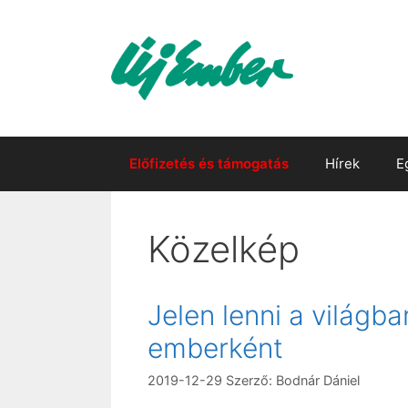
Kilépés
a
tartalomba
Előfizetés és támogatás
Hírek
E
Közelkép
Jelen lenni a világba
emberként
2019-12-29
Szerző:
Bodnár Dániel