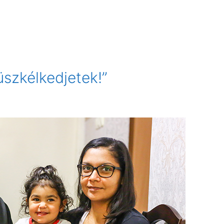
üszkélkedjetek!”