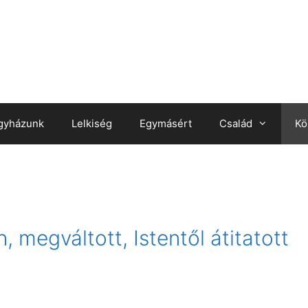
gyházunk
Lelkiség
Egymásért
Család
Kö
n, megváltott, Istentől átitatott