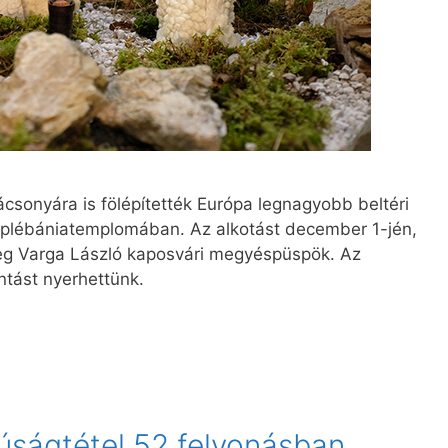
sonyára is fölépítették Európa legnagyobb beltéri
plébániatemplomában. Az alkotást december 1-jén,
eg Varga László kaposvári megyéspüspök. Az
ntást nyerhettünk.
núságtétel 52 felvonásban