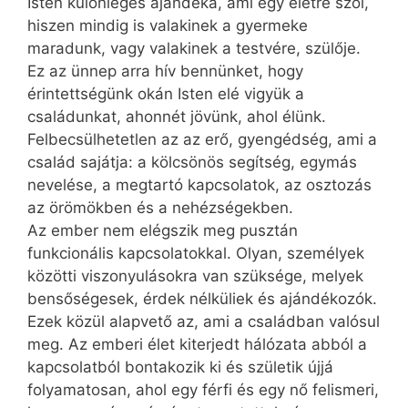
Isten különleges ajándéka, ami egy életre szól,
hiszen mindig is valakinek a gyermeke
maradunk, vagy valakinek a testvére, szülője.
Ez az ünnep arra hív bennünket, hogy
érintettségünk okán Isten elé vigyük a
családunkat, ahonnét jövünk, ahol élünk.
Felbecsülhetetlen az az erő, gyengédség, ami a
család sajátja: a kölcsönös segítség, egymás
nevelése, a megtartó kapcsolatok, az osztozás
az örömökben és a nehézségekben.
Az ember nem elégszik meg pusztán
funkcionális kapcsolatokkal. Olyan, személyek
közötti viszonyulásokra van szüksége, melyek
bensőségesek, érdek nélküliek és ajándékozók.
Ezek közül alapvető az, ami a családban valósul
meg. Az emberi élet kiterjedt hálózata abból a
kapcsolatból bontakozik ki és születik újjá
folyamatosan, ahol egy férfi és egy nő felismeri,