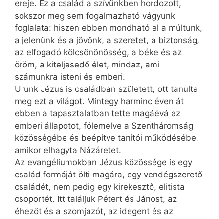
ereje. Ez a család a szívünkben hordozott,
sokszor meg sem fogalmazható vágyunk
foglalata: hiszen ebben mondható el a múltunk,
a jelenünk és a jövőnk, a szeretet, a biztonság,
az elfogadó kölcsönönösség, a béke és az
öröm, a kiteljesedő élet, mindaz, ami
számunkra isteni és emberi.
Urunk Jézus is családban született, ott tanulta
meg ezt a világot. Mintegy harminc éven át
ebben a tapasztalatban tette magáévá az
emberi állapotot, fölemelve a Szentháromság
közösségébe és beépítve tanítói működésébe,
amikor elhagyta Názáretet.
Az evangéliumokban Jézus közössége is egy
család formáját ölti magára, egy vendégszerető
családét, nem pedig egy kirekesztő, elitista
csoportét. Itt találjuk Pétert és Jánost, az
éhezőt és a szomjazót, az idegent és az