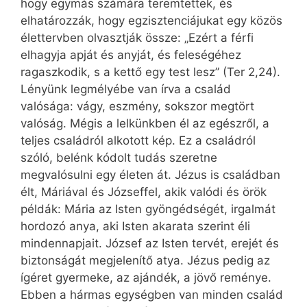
hogy egymás számára teremtettek, és
elhatározzák, hogy egzisztenciájukat egy közös
élettervben olvasztják össze: „Ezért a férfi
elhagyja apját és anyját, és feleségéhez
ragaszkodik, s a kettő egy test lesz” (Ter 2,24).
Lényünk legmélyébe van írva a család
valósága: vágy, eszmény, sokszor megtört
valóság. Mégis a lelkünkben él az egészről, a
teljes családról alkotott kép. Ez a családról
szóló, belénk kódolt tudás szeretne
megvalósulni egy életen át. Jézus is családban
élt, Máriával és Józseffel, akik valódi és örök
példák: Mária az Isten gyöngédségét, irgalmát
hordozó anya, aki Isten akarata szerint éli
mindennapjait. József az Isten tervét, erejét és
biztonságát megjelenítő atya. Jézus pedig az
ígéret gyermeke, az ajándék, a jövő reménye.
Ebben a hármas egységben van minden család