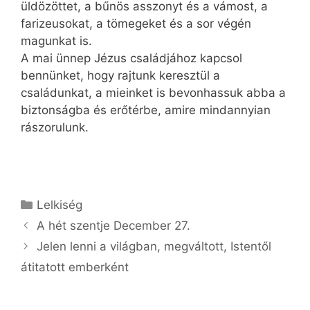
üldözöttet, a bűnös asszonyt és a vámost, a
farizeusokat, a tömegeket és a sor végén
magunkat is.
A mai ünnep Jézus családjához kapcsol
bennünket, hogy rajtunk keresztül a
családunkat, a mieinket is bevonhassuk abba a
biztonságba és erőtérbe, amire mind­annyian
rászorulunk.
Kategória
Lelkiség
A hét szentje December 27.
Jelen lenni a világban, megváltott, Istentől
átitatott emberként