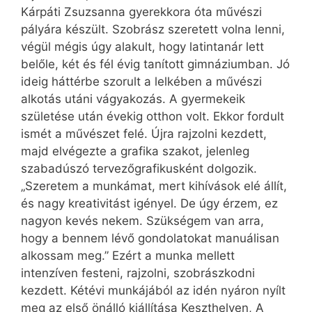
Kárpáti Zsuzsanna gyerekkora óta művészi
pályára készült. Szobrász szeretett volna lenni,
végül mégis úgy alakult, hogy latintanár lett
belőle, két és fél évig tanított gimnáziumban. Jó
ideig háttérbe szorult a lelkében a művészi
alkotás utáni vágyakozás. A gyermekeik
születése után évekig otthon volt. Ekkor fordult
ismét a művészet felé. Újra rajzolni kezdett,
majd elvégezte a grafika szakot, jelenleg
szabadúszó tervezőgrafikusként dolgozik.
„Szeretem a munkámat, mert kihívások elé állít,
és nagy kreativitást igényel. De úgy érzem, ez
nagyon kevés nekem. Szükségem van arra,
hogy a bennem lévő gondolatokat manuálisan
alkossam meg.” Ezért a munka mellett
intenzíven festeni, rajzolni, szobrászkodni
kezdett. Kétévi munkájából az idén nyáron nyílt
meg az első önálló kiállítása Keszthelyen, A