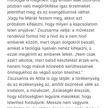
mitológia is megihleti. Egy emberi alak bizonyos
pózban való megörökítése igaz érzelmeket
jeleníthet meg, és ez evangéliumivá válhat.
„Vagy ha Máriát festem meg, akkor azt
próbálom kifejezni, hogy milyen a kapcsolatom
Isten anyjával.” Zsuzsanna vallja: a művészet
rendkívül fontos híd a hívő és a nem hívő
emberek között, mert olyan dolgokról beszél,
amiket a teológia nyelvén nehéz kifejezni, s
ezzel megérinti az emberek lelkét. „Nem csak
azért alkotok, mert belső késztetést érzek erre,
hanem hogy mások közelebb kerülhessenek
önmagukhoz és végső soron Istenhez.”
Zsuzsanna és Attila is úgy látják: a törékenység
és az érzékenység az, amitől őszintévé válik az
irodalom, a művészet. „Szükségét érezzük,
hogy közösségben legyünk másokkal, hogy
Istenhez forduljunk. Messze nem vagyunk