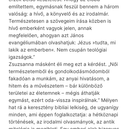
említettem, egymásnak feszül bennem a három
valóság: a hívő, a könyvelő és az irodalmár.
Természetesen a szövegeim írása közben is
hívő emberként vagyok jelen, annak
megfelelően, ahogyan azt János
evangéliumában olvashatjuk: Jézus »tudta, mi
lakik az emberben«. Nem csupán teológiai
igazságok.”
Zsuzsanna másként éli meg ezt a kérdést. „Női
természetemből és gondolkodásmódomból
fakadóan a munkám, az anyai hivatásom, a
hitem és a művészetem – bár különböző
területei az életemnek – mégis áthatják
egymást, ezért oda-vissza inspirálnak.” Mélyen
hat rá a keresztény bibliai lelkiség, de ugyanígy
minden, ami éppen foglalkoztatja: a hétköznapi
történések, az irodalmi olvasmányok, az antik