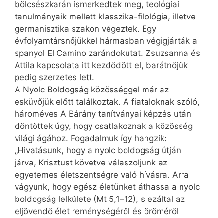
bölcsészkarán ismerkedtek meg, teológiai
tanulmányaik mellett klasszika-filológia, illetve
germanisztika szakon végeztek. Egy
évfolyamtársnőjükkel hármasban végigjárták a
spanyol El Camino zarándokutat. Zsuzsanna és
Attila kapcsolata itt kezdődött el, barátnőjük
pedig szerzetes lett.
A Nyolc Boldogság közösséggel már az
esküvőjük előtt találkoztak. A fiataloknak szóló,
hároméves A Bárány tanítványai képzés után
döntöttek úgy, hogy csatlakoznak a közösség
világi ágához. Fogadalmuk így hangzik:
„Hivatásunk, hogy a nyolc boldogság útján
járva, Krisztust követve válaszoljunk az
egyetemes életszentségre való hívásra. Arra
vágyunk, hogy egész életünket áthassa a nyolc
boldogság lelkülete (Mt 5,1–12), s ezáltal az
eljövendő élet reménységéről és öröméről