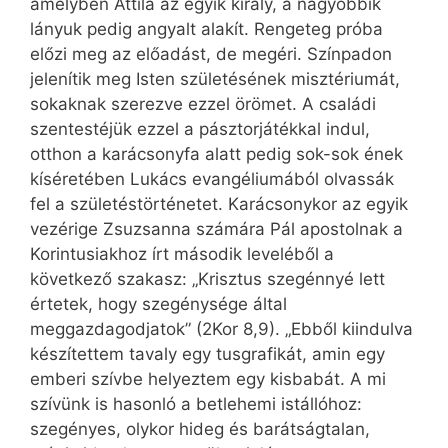
amelyben Attila az egyik király, a nagyobbik
lányuk pedig angyalt alakít. Rengeteg próba
előzi meg az előadást, de megéri. Színpadon
jelenítik meg Isten születésének misztériumát,
sokaknak szerezve ezzel örömet. A családi
szentestéjük ezzel a pásztorjátékkal indul,
otthon a karácsonyfa alatt pedig sok-sok ének
kíséretében Lukács evangéliumából olvassák
fel a születéstörténetet. Karácsonykor az egyik
vezérige Zsuzsanna számára Pál apostolnak a
Korintusiakhoz írt második leveléből a
következő szakasz: „Krisztus szegénnyé lett
értetek, hogy szegénysége által
meggazdagodjatok” (2Kor 8,9). „Ebből kiindulva
készítettem tavaly egy tusgrafikát, amin egy
emberi szívbe helyeztem egy kisbabát. A mi
szívünk is hasonló a betlehemi istállóhoz:
szegényes, olykor hideg és barátságtalan,