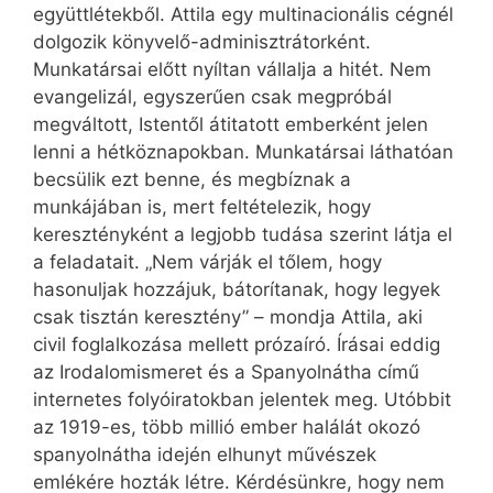
együttlétekből. Attila egy multinacionális cégnél
dolgozik könyvelő-adminisztrátorként.
Munkatársai előtt nyíltan vállalja a hitét. Nem
evangelizál, egyszerűen csak megpróbál
megváltott, Istentől átitatott emberként jelen
lenni a hétköznapokban. Munkatársai láthatóan
becsülik ezt benne, és megbíznak a
munkájában is, mert feltételezik, hogy
keresztényként a legjobb tudása szerint látja el
a feladatait. „Nem várják el tőlem, hogy
hasonuljak hozzájuk, bátorítanak, hogy legyek
csak tisztán keresztény” – mondja Attila, aki
civil foglalkozása mellett prózaíró. Írásai eddig
az Irodalomismeret és a Spanyolnátha című
internetes folyóiratokban jelentek meg. Utóbbit
az 1919-es, több millió ember halálát okozó
spanyolnátha idején elhunyt művészek
emlékére hozták létre. Kérdésünkre, hogy nem