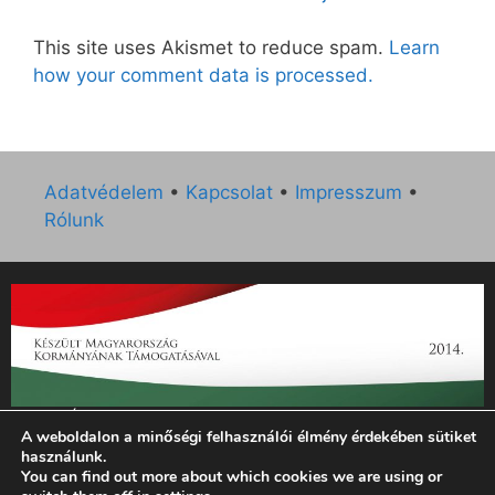
This site uses Akismet to reduce spam.
Learn
how your comment data is processed.
Adatvédelem
•
Kapcsolat
•
Impresszum
•
Rólunk
„Az Új Ember katolikus hetilap 2014. évi működésének
A weboldalon a minőségi felhasználói élmény érdekében sütiket
támogatását az EGYH-KCP-14-P-0121 sz. támogatási
használunk.
szerződés keretében 3 000 000 Ft összegben támogatta az
You can find out more about which cookies we are using or
Emberi Erőforrások Minisztériuma.”