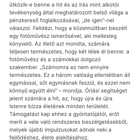
ütközik-e benne a hit és az írás mint alkotói
tevékenység által meghatározott belső világa a
pénzkereső foglalkozásával, „de igen”-nel
válaszol. Felidézi, hogy a közelmúltban beszélt
egy fotóművész ismerősével, aki mellesleg
könyvelő. Az illető azt mondta, számára
teljesen természetes, hogy két lélek él benne: a
fotóművész és a számokkal dolgozó
szakember. „Számomra ez nem ennyire
természetes. Ez a három valóság ellentétben áll
egymással, sőt egymásnak feszül, és ezzel nem
könnyű együtt élni” – mondja. Óriási segítséget
jelent számára a hit, az, hogy újra és újra
Istenre bízza életének minden területét.
Támogatást kap ehhez a gyóntatójától, erőt
merít a vele való rendszeres beszélgetésekből,
melyek újabb impulzusokat adnak neki a
fejlődéshez, élete alakításához.