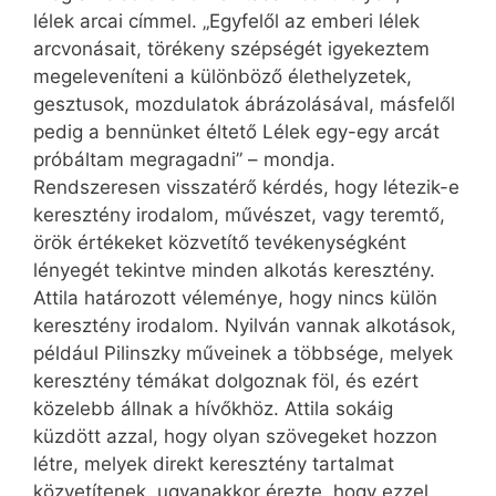
lélek arcai címmel. „Egyfelől az emberi lélek
arcvonásait, törékeny szépségét igyekeztem
megeleveníteni a különböző élethelyzetek,
gesztusok, mozdulatok ábrázolásával, másfelől
pedig a bennünket éltető Lélek egy-egy arcát
próbáltam megragadni” – mondja.
Rendszeresen visszatérő kérdés, hogy létezik-e
keresztény irodalom, művészet, vagy teremtő,
örök értékeket közvetítő tevékenységként
lényegét tekintve minden alkotás keresztény.
Attila határozott véleménye, hogy nincs külön
keresztény irodalom. Nyilván vannak alkotások,
például Pilinszky műveinek a többsége, melyek
keresztény témákat dolgoznak föl, és ezért
közelebb állnak a hívőkhöz. Attila sokáig
küzdött azzal, hogy olyan szövegeket hozzon
létre, melyek direkt keresztény tartalmat
közvetítenek, ugyanakkor érezte, hogy ezzel