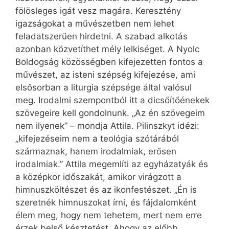
fölösleges igát vesz magára. Keresztény
igazságokat a művészetben nem lehet
feladatszerűen hirdetni. A szabad alkotás
azonban közvetíthet mély lelkiséget. A Nyolc
Boldogság közösségben kifejezetten fontos a
művészet, az isteni szépség kifejezése, ami
elsősorban a liturgia szépsége által valósul
meg. Irodalmi szempontból itt a dicsőítőénekek
szövegeire kell gondolnunk. „Az én szövegeim
nem ilyenek” – mondja Attila. Pilinszkyt idézi:
„kifejezéseim nem a teológia szótárából
származnak, hanem irodalmiak, erősen
irodalmiak.” Attila megemlíti az egyházatyák és
a középkor időszakát, amikor virágzott a
himnuszköltészet és az ikonfestészet. „Én is
szeretnék himnuszokat írni, és fájdalomként
élem meg, hogy nem tehetem, mert nem erre
érzek belső késztetést. Ahogy az előbb