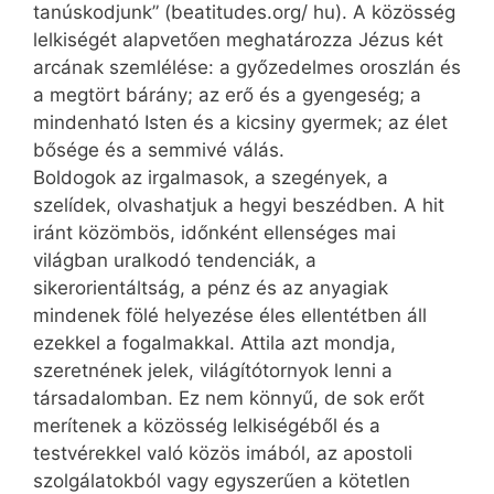
tanúskodjunk” (beatitudes.org/ hu). A közösség
lelkiségét alapvetően meghatározza Jézus két
arcának szemlélése: a győzedelmes oroszlán és
a megtört bárány; az erő és a gyengeség; a
mindenható Isten és a kicsiny gyermek; az élet
bősége és a semmivé válás.
Boldogok az irgalmasok, a szegények, a
szelídek, olvashatjuk a hegyi beszédben. A hit
iránt közömbös, időnként ellenséges mai
világban uralkodó tendenciák, a
sikerorientáltság, a pénz és az anyagiak
mindenek fölé helyezése éles ellentétben áll
ezekkel a fogalmakkal. Attila azt mondja,
szeretnének jelek, világítótornyok lenni a
társadalomban. Ez nem könnyű, de sok erőt
merítenek a közösség lelkiségéből és a
testvérekkel való közös imából, az apostoli
szolgálatokból vagy egyszerűen a kötetlen