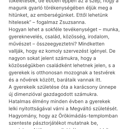
tökéletesek, de ebben éppen az a szép, hogy a
magunk gyarló törékenységében éljük meg a
hitünket, az emberségünket. Ettől lehetünk
hitelesek” – fogalmaz Zsuzsanna.
Hogyan lehet a sokféle tevékenységet – munka,
gyereknevelés, család, közösség, irodalom,
művészet – össze­egyeztetni? Mindketten
vallják, hogy ez komoly szervezést igényel. De
nagyon sokat jelent számukra, hogy a
közösségükben családként lehetnek jelen, s a
gyerekek is otthonosan mozognak a testvérek
és a nővérek között, barátaik vannak itt.
A gyerekeik születése óta a karácsony ünnepe
új dimenzióval gazdagodott számukra.
Hatalmas élmény minden évben a gyerekek
lelki nyitottságával várni a Megváltó születését.
Hagyomány, hogy az Örökimádás-templomban
szenteste pásztorjátékot mutatnak be,