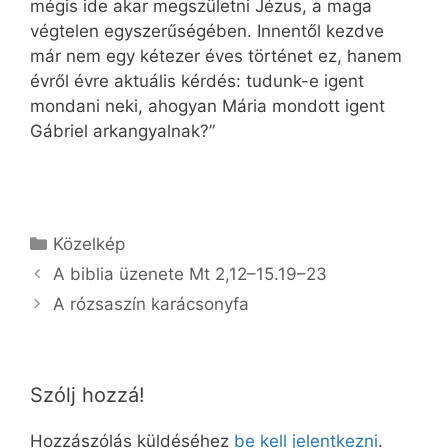
mégis ide akar megszületni Jézus, a maga
végtelen egyszerűségében. Innentől kezdve
már nem egy kétezer éves történet ez, hanem
évről évre aktuális kérdés: tudunk-e igent
mondani neki, ahogyan Mária mondott igent
Gábriel arkangyalnak?”
Kategória
Közelkép
A biblia üzenete Mt 2,12–15.19–23
A rózsaszín karácsonyfa
Szólj hozzá!
Hozzászólás küldéséhez
be kell jelentkezni
.