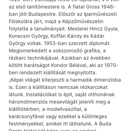
az első tanítómestere is. A fiatal Gross 1946-
ban jött Budapestre. Először az Iparművészeti
Főiskolára járt, majd a Képzőművészetin
folytatta a tanulmányait. Mesterei Hincz Gyula,
Konecsni György, Koffán Károly és Kádár
György voltak. 1953-ban szerzett diplomát.
Megismerkedett a sokszorosító grafika, a
rézkarc technikájával. Azokban az években
kötött barátságot Kondor Bélával, aki az 1970-
ben rendezett kiállítását megnyitotta.
„Képei világát kiterjeszti a harmadik dimenzióba
is. Ezen a kiállításon nemcsak rézkarcokat
látunk. Installációkat is épít, saját otthonának
háromdimenziós mesevilágát jeleníti meg a
kiállítótérben, a modellvasúttal, a
karácsonyfával vagy ezekkel a különleges
festményekkel, amiket itt láthatunk. A Buda
Penta Hotel két képe vagy az egykori