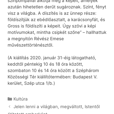
színpompával alkotja meg a képeit, amelyek
azután hihetetlen derűt sugároznak. Színt, fényt
visz a világba. A díszítés is az ünnep része:
földíszítjük az ebédlőasztalt, a karácsonyfát, és
Gross is földíszíti a képeit. Úgy szövi a képi
motívumokat, mintha csipkét szőne” – hallhattuk
a megnyitón Révész Emese
művészettörténésztől.
(A kiállítás 2020. január 31-éig látogatható,
keddtől péntekig 10 és 18 óra között,
szombaton 10 és 14 óra között a Széphárom
Közösségi Tér kiállítótermében: Budapest V.
kerület, Szép utca 1/b.)
Kategória
Kultúra
Jelen lenni a világban, megváltott, Istentől