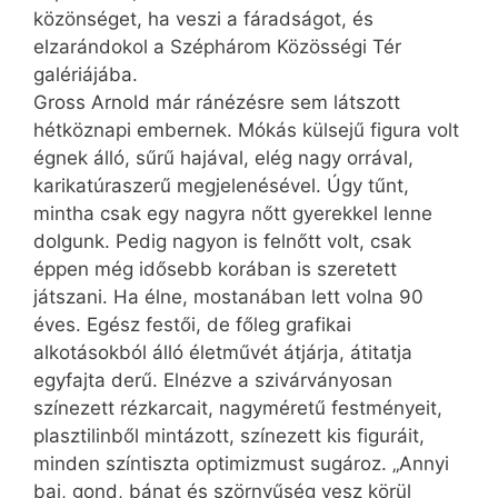
közönséget, ha veszi a fáradságot, és
elzarándokol a Széphárom Közösségi Tér
galériájába.
Gross Arnold már ránézésre sem látszott
hétköznapi embernek. Mókás külsejű figura volt
égnek álló, sűrű hajával, elég nagy orrával,
karikatúraszerű megjelenésével. Úgy tűnt,
mintha csak egy nagyra nőtt gyerekkel lenne
dolgunk. Pedig nagyon is felnőtt volt, csak
éppen még idősebb korában is szeretett
játszani. Ha élne, mostanában lett volna 90
éves. Egész festői, de főleg grafikai
alkotásokból álló életművét átjárja, átitatja
egyfajta derű. Elnézve a szivárványosan
színezett rézkarcait, nagyméretű festményeit,
plasztilinből mintázott, színezett kis figuráit,
minden színtiszta optimizmust sugároz. „Annyi
baj, gond, bánat és szörnyűség vesz körül