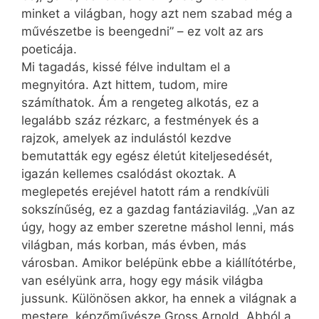
minket a világban, hogy azt nem szabad még a
művészetbe is beengedni” – ez volt az ars
poeticája.
Mi tagadás, kissé félve indultam el a
megnyitóra. Azt hittem, tudom, mire
számíthatok. Ám a rengeteg alkotás, ez a
legalább száz rézkarc, a festmények és a
rajzok, amelyek az indulástól kezdve
bemutatták egy egész életút kiteljesedését,
igazán kellemes csalódást okoztak. A
meglepetés erejével hatott rám a rendkívüli
sokszínűség, ez a gazdag fantáziavilág. „Van az
úgy, hogy az ember szeretne máshol lenni, más
világban, más korban, más évben, más
városban. Amikor belépünk ebbe a kiállítótérbe,
van esélyünk arra, hogy egy másik világba
jussunk. Különösen akkor, ha ennek a világnak a
mestere, képzőművésze Gross Arnold. Abból a