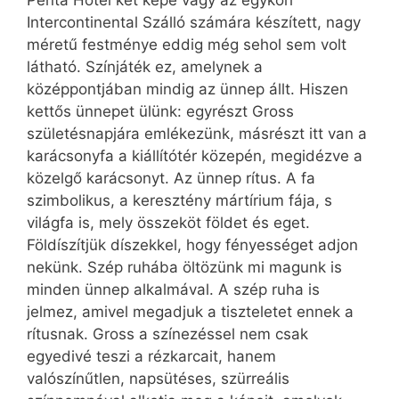
Intercontinental Szálló számára készített, nagy
méretű festménye eddig még sehol sem volt
látható. Színjáték ez, amelynek a
középpontjában mindig az ünnep állt. Hiszen
kettős ünnepet ülünk: egyrészt Gross
születésnapjára emlékezünk, másrészt itt van a
karácsonyfa a kiállítótér közepén, megidézve a
közelgő karácsonyt. Az ünnep rítus. A fa
szimbolikus, a keresztény mártírium fája, s
világfa is, mely összeköt földet és eget.
Földíszítjük díszekkel, hogy fényességet adjon
nekünk. Szép ruhába öltözünk mi magunk is
minden ünnep alkalmával. A szép ruha is
jelmez, amivel megadjuk a tiszteletet ennek a
rítusnak. Gross a színezéssel nem csak
egyedivé teszi a rézkarcait, hanem
valószínűtlen, napsütéses, szürreális