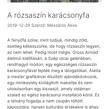
A rózsaszín karácsonyfa
2019-12-29
Szerző:
Mészáros Ákos
A fenyőfa színe, mint tudjuk, mindig zöld,
esetleg kékesszürke, de hogy rózsaszín legyen,
az nem lehet. Pedig most mégis. Gross Arnold
életmű-kiállításán, a Szép utcai galériában,
rendhagyó módon, egy egészséges rózsaszín
karácsonyfával lepték meg a látogatókat. Alatta
a mester grafikáival díszített ajándékdobozok,
egy minikastély kivilágított makettje és nem
utolsósorban egy kisvasút, amely vidáman
szalad az egész karácsonyi installáció körül. Ez
a látvány fogadja a nem csupán töltött
káposztára, hanem kulturális értékekre is éhes