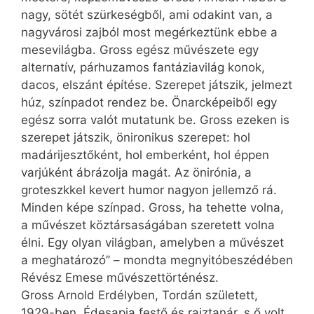
nagy, sötét szürkeségből, ami odakint van, a
nagyvárosi zajból most megérkeztünk ebbe a
mesevilágba. Gross egész művészete egy
alternatív, párhuzamos fantáziavilág konok,
dacos, elszánt építése. Szerepet játszik, jelmezt
húz, színpadot rendez be. Önarcképeiből egy
egész sorra valót mutatunk be. Gross ezeken is
szerepet játszik, önironikus szerepet: hol
madárijesztőként, hol emberként, hol éppen
varjúként ábrázolja magát. Az önirónia, a
groteszkkel kevert humor nagyon jellemző rá.
Minden képe színpad. Gross, ha tehette volna,
a művészet köztársaságában szeretett volna
élni. Egy olyan világban, amelyben a művészet
a meghatározó” – mondta megnyitóbeszédében
Révész Emese művészettörténész.
Gross Arnold Erdélyben, Tordán született,
1929-ben. Édesapja festő és rajztanár, s ő volt