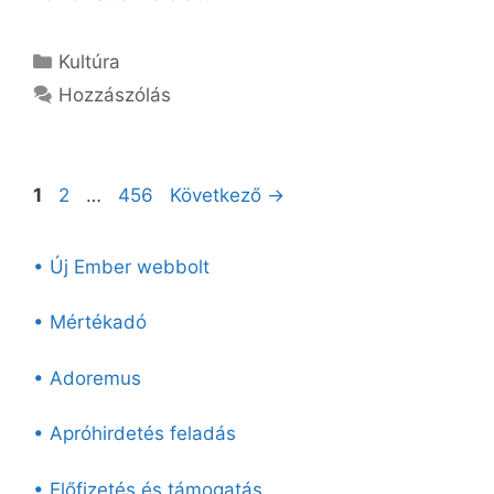
Kategória
Kultúra
Hozzászólás
Oldal
Oldal
Oldal
1
2
…
456
Következő
→
• Új Ember webbolt
• Mértékadó
• Adoremus
• Apróhirdetés feladás
• Előfizetés és támogatás