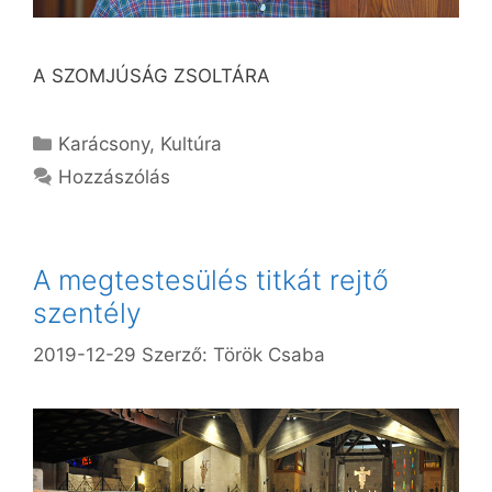
A SZOMJÚSÁG ZSOLTÁRA
Kategória
Karácsony
,
Kultúra
Hozzászólás
A megtestesülés titkát rejtő
szentély
2019-12-29
Szerző:
Török Csaba