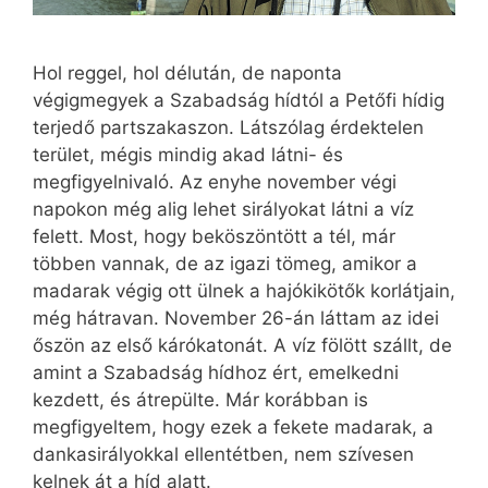
Hol reggel, hol délután, de naponta
végigmegyek a Szabadság hídtól a Petőfi hídig
terjedő partszakaszon. Látszólag érdektelen
terület, mégis mindig akad látni- és
megfigyelnivaló. Az enyhe november végi
napokon még alig lehet sirályokat látni a víz
felett. Most, hogy beköszöntött a tél, már
többen vannak, de az igazi tömeg, amikor a
madarak végig ott ülnek a hajókikötők korlátjain,
még hátravan. November 26-án láttam az idei
őszön az első kárókatonát. A víz fölött szállt, de
amint a Szabadság hídhoz ért, emelkedni
kezdett, és átrepülte. Már korábban is
megfigyeltem, hogy ezek a fekete madarak, a
dankasirályokkal ellentétben, nem szívesen
kelnek át a híd alatt.