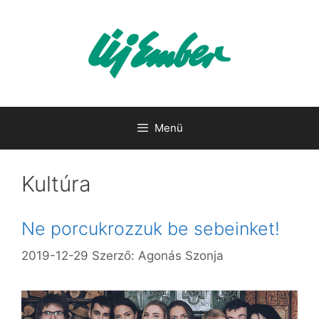
Kilépés
a
tartalomba
Menü
Kultúra
Ne porcukrozzuk be sebeinket!
2019-12-29
Szerző:
Agonás Szonja