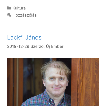
Kategória
Kultúra
Hozzászólás
Lackfi János
2019-12-29
Szerző:
Új Ember