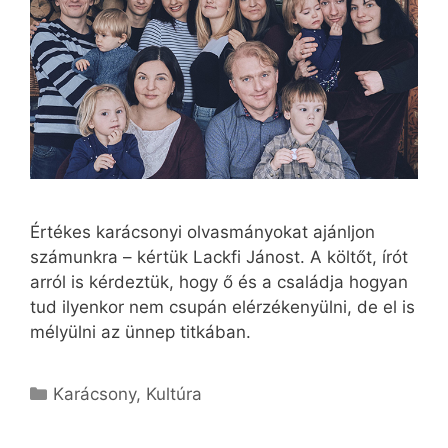
Értékes karácsonyi olvasmányokat ajánljon
számunkra – kértük Lackfi Jánost. A költőt, írót
arról is kérdeztük, hogy ő és a családja hogyan
tud ilyenkor nem csupán elérzékenyülni, de el is
mélyülni az ünnep titkában.
Kategória
Karácsony
,
Kultúra