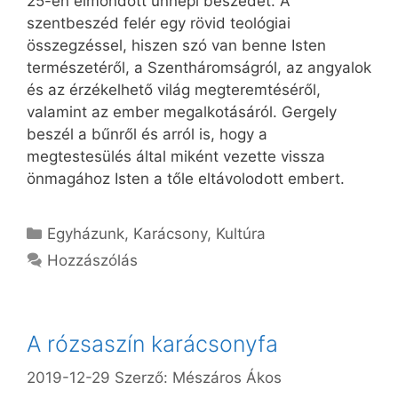
25-én elmondott ünnepi beszédét. A
szentbeszéd felér egy rövid teológiai
összegzéssel, hiszen szó van benne Isten
természetéről, a Szentháromságról, az angyalok
és az érzékelhető világ megteremtéséről,
valamint az ember megalkotásáról. Gergely
beszél a bűnről és arról is, hogy a
megtestesülés által miként vezette vissza
önmagához Isten a tőle eltávolodott embert.
Kategória
Egyházunk
,
Karácsony
,
Kultúra
Hozzászólás
A rózsaszín karácsonyfa
2019-12-29
Szerző:
Mészáros Ákos