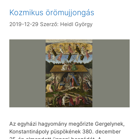
Kozmikus örömujjongás
2019-12-29
Szerző:
Heidl György
Az egyházi hagyomány megőrizte Gergelynek,
Konstantinápoly püspökének 380. december