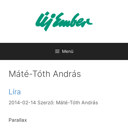
Kilépés
a
tartalomba
Menü
Máté-Tóth András
Líra
2014-02-14
Szerző:
Máté-Tóth András
Parallax