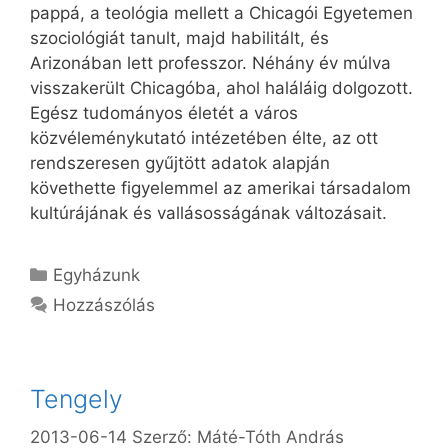
pappá, a teológia mellett a Chicagói Egyetemen
szociológiát tanult, majd habilitált, és
Arizonában lett professzor. Néhány év múlva
visszakerült Chicagóba, ahol haláláig dolgozott.
Egész tudományos életét a város
közvéleménykutató intézetében élte, az ott
rendszeresen gyűjtött adatok alapján
követhette figyelemmel az amerikai társadalom
kultúrájának és vallásosságának változásait.
Kategória
Egyházunk
Hozzászólás
Tengely
2013-06-14
Szerző:
Máté-Tóth András