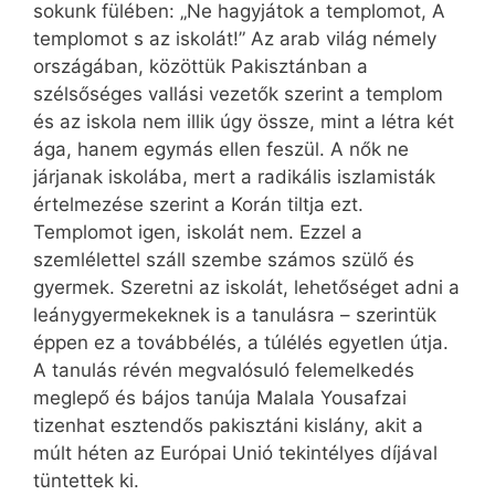
sokunk fülében: „Ne hagyjátok a templomot, A
templomot s az iskolát!” Az arab világ némely
országában, közöttük Pakisztánban a
szélsőséges vallási vezetők szerint a templom
és az iskola nem illik úgy össze, mint a létra két
ága, hanem egymás ellen feszül. A nők ne
járjanak iskolába, mert a radikális iszlamisták
értelmezése szerint a Korán tiltja ezt.
Templomot igen, iskolát nem. Ezzel a
szemlélettel száll szembe számos szülő és
gyermek. Szeretni az iskolát, lehetőséget adni a
leánygyermekeknek is a tanulásra – szerintük
éppen ez a továbbélés, a túlélés egyetlen útja.
A tanulás révén megvalósuló felemelkedés
meglepő és bájos tanúja Malala Yousafzai
tizenhat esztendős pakisztáni kislány, akit a
múlt héten az Európai Unió tekintélyes díjával
tüntettek ki.