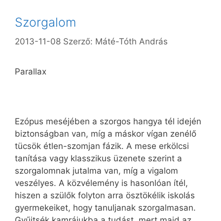
Szorgalom
2013-11-08
Szerző:
Máté-Tóth András
Parallax
Ezópus meséjében a szorgos hangya tél idején
biztonságban van, míg a máskor vígan zenélő
tücsök étlen-szomjan fázik. A mese erkölcsi
tanítása vagy klasszikus üzenete szerint a
szorgalomnak jutalma van, míg a vigalom
veszélyes. A közvélemény is hasonlóan ítél,
hiszen a szülők folyton arra ösztökélik iskolás
gyermekeiket, hogy tanuljanak szorgalmasan.
Gyűjtsék kamrájukba a tudást, mert majd az