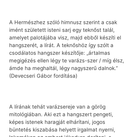
A Hermészhez szóló himnusz szerint a csak
imént született isteni sarj egy teknőst talál,
amelyet palotájába visz, majd ebből készíti el
hangszerét, a lírát. A teknőshöz így szólt a
csodálatos hangszer készítője: „ártalmas
megigézés ellen légy te varázs-szer / míg élsz,
ámde ha meghaltál, légy nagyszerű dalnok.”
(Devecseri Gábor fordítása)
A lírának tehát varázsereje van a görög
mitológiában. Aki ezt a hangszert pengeti,
képes istenek haragját elhárítani, jogos
büntetés kiszabása helyett irgalmat nyerni,