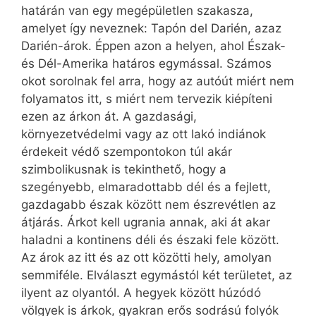
határán van egy megépületlen szakasza,
amelyet így neveznek: Tapón del Darién, azaz
Darién-árok. Éppen azon a helyen, ahol Észak-
és Dél-Amerika határos egymással. Számos
okot sorolnak fel arra, hogy az autóút miért nem
folyamatos itt, s miért nem tervezik kiépíteni
ezen az árkon át. A gazdasági,
környezetvédelmi vagy az ott lakó indiánok
érdekeit védő szempontokon túl akár
szimbolikusnak is tekinthető, hogy a
szegényebb, elmaradottabb dél és a fejlett,
gazdagabb észak között nem észrevétlen az
átjárás. Árkot kell ugrania annak, aki át akar
haladni a kontinens déli és északi fele között.
Az árok az itt és az ott közötti hely, amolyan
semmiféle. Elválaszt egymástól két területet, az
ilyent az olyantól. A hegyek között húzódó
völgyek is árkok, gyakran erős sodrású folyók