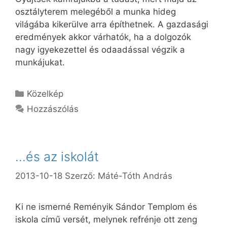
osztályterem melegéből a munka hideg
világába kikerülve arra építhetnek. A gazdasági
eredmények akkor várhatók, ha a dolgozók
nagy igyekezettel és odaadással végzik a
munkájukat.
Kategória
Közelkép
Hozzászólás
…és az iskolát
2013-10-18
Szerző:
Máté-Tóth András
Ki ne ismerné Reményik Sándor Templom és
iskola című versét, melynek refrénje ott zeng