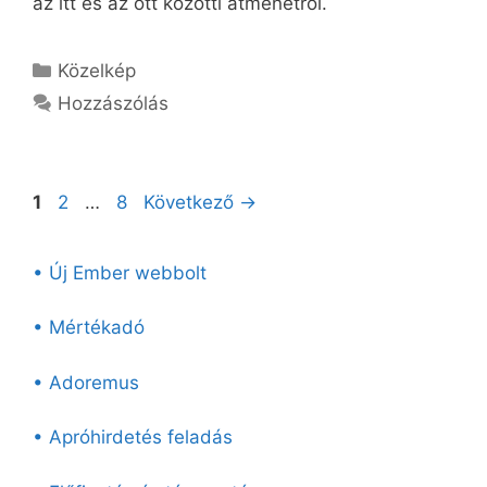
az itt és az ott közötti átmenetről.
Kategória
Közelkép
Hozzászólás
Oldal
Oldal
Oldal
1
2
…
8
Következő
→
• Új Ember webbolt
• Mértékadó
• Adoremus
• Apróhirdetés feladás