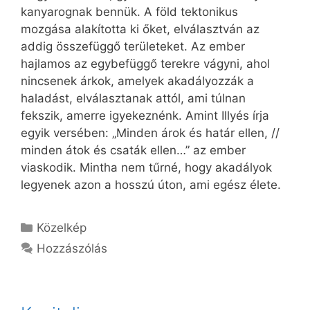
kanyarognak bennük. A föld tektonikus
mozgása alakította ki őket, elválasztván az
addig összefüggő területeket. Az ember
hajlamos az egybefüggő terekre vágyni, ahol
nincsenek árkok, amelyek akadályozzák a
haladást, elválasztanak attól, ami túlnan
fekszik, amerre igyekeznénk. Amint Illyés írja
egyik versében: „Minden árok és határ ellen, //
minden átok és csaták ellen…” az ember
viaskodik. Mintha nem tűrné, hogy akadályok
legyenek azon a hosszú úton, ami egész élete.
Kategória
Közelkép
Hozzászólás