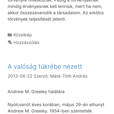
min­dig ér­vé­nyes­nek kell len­ni­ük, mert ha nem,
ak­kor össze­za­va­ro­dik a tár­sa­da­lom. Az er­kölcs
tör­vé­nyek tel­je­sí­té­sét je­len­ti.
Kategória
Közelkép
Hozzászólás
A valóság tükrébe nézett
2013-06-22
Szerző:
Máté-Tóth András
Andrew M. Greeley halálára
Nyolcvanöt éves korában, május 29-én elhunyt
Andrew M. Greeley. 1954-ben szentelték