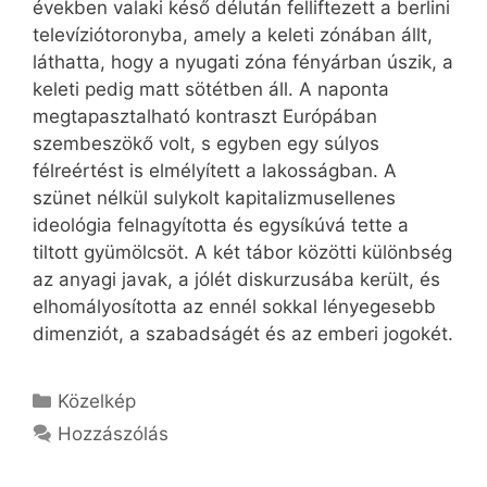
években valaki késő délután felliftezett a berlini
televíziótoronyba, amely a keleti zónában állt,
láthatta, hogy a nyugati zóna fényárban úszik, a
keleti pedig matt sötétben áll. A naponta
megtapasztalható kontraszt Európában
szembeszökő volt, s egyben egy súlyos
félreértést is elmélyített a lakosságban. A
szünet nélkül sulykolt kapitalizmusellenes
ideológia felnagyította és egysíkúvá tette a
tiltott gyümölcsöt. A két tábor közötti különbség
az anyagi javak, a jólét diskurzusába került, és
elhomályosította az ennél sokkal lényegesebb
dimenziót, a szabadságét és az emberi jogokét.
Kategória
Közelkép
Hozzászólás