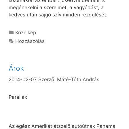
lakomákon az embert jókedvre deríteni, s
megénekelni a szerelmet, a vágyódást, a
kedves után sajgó szív minden rezdülését.
Kategória
Közelkép
Hozzászólás
Árok
2014-02-07
Szerző:
Máté-Tóth András
Parallax
Az egész Amerikát átszelő autóútnak Panama