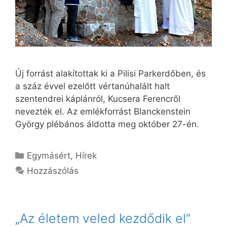
Új forrást alakítottak ki a Pilisi Parkerdőben, és
a száz évvel ezelőtt vértanúhalált halt
szentendrei káplánról, Kucsera Ferencről
nevezték el. Az emlékforrást Blanckenstein
György plébános áldotta meg október 27-én.
Kategória
Egymásért
,
Hírek
Hozzászólás
„Az életem veled kezdődik el”