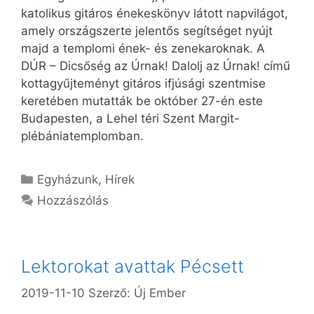
katolikus gitáros énekeskönyv látott napvilágot,
amely országszerte jelentős segítséget nyújt
majd a templomi ének- és zenekaroknak. A
DÚR – Dicsőség az Úrnak! Dalolj az Úrnak! című
kottagyűjteményt gitáros ifjúsági szentmise
keretében mutatták be október 27-én este
Budapesten, a Lehel téri Szent Margit-
plébániatemplomban.
Kategória
Egyházunk
,
Hírek
Hozzászólás
Lektorokat avattak Pécsett
2019-11-10
Szerző:
Új Ember