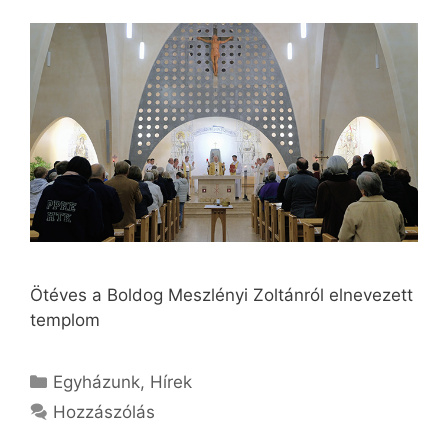
Ötéves a Boldog Meszlényi Zoltánról elnevezett
templom
Kategória
Egyházunk
,
Hírek
Hozzászólás