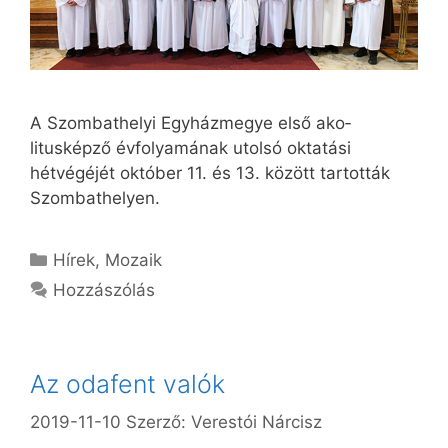
A Szombathelyi Egyházmegye első ako­
litusképző évfolyamának utolsó oktatási
hétvégéjét október 11. és 13. között tartották
Szombathelyen.
Kategória
Hírek
,
Mozaik
Hozzászólás
Az odafent valók
2019-11-10
Szerző:
Verestói Nárcisz