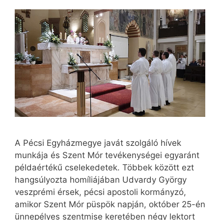
A Pécsi Egyházmegye javát szolgáló hívek
munkája és Szent Mór tevékenységei egya­ránt
példaértékű cselekedetek. Többek között ezt
hangsúlyozta homíliájában Udvardy György
veszprémi érsek, pécsi apostoli kormányzó,
amikor Szent Mór püspök napján, október 25-én
ünnepélyes szentmise keretében négy lektort