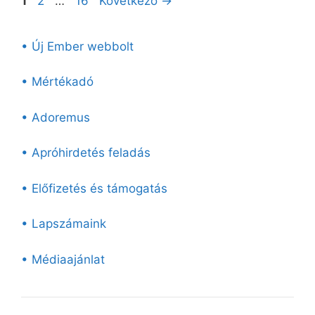
1
2
…
16
Következő
→
• Új Ember webbolt
• Mértékadó
• Adoremus
• Apróhirdetés feladás
• Előfizetés és támogatás
• Lapszámaink
• Médiaajánlat