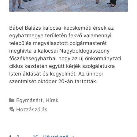
Bábel Balázs kalocsa-kecskeméti érsek az
egyházmegye területén fekvő valamennyi
település megválasztott polgármesterét
meghívta a kalocsai Nagyboldogasszony-
főszékesegyházba, hogy az új önkormányzati
ciklus kezdetén együtt kérjék szolgálatukra
Isten áldását és kegyelmét. Az ünnepi
szentmisét október 20-án tartották.
Kategória
Egymásért
,
Hírek
Hozzászólás
Oldal
Oldal
Oldal