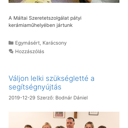
A Máltai Szeretetszolgálat pátyi
kerámiaműhelyében jártunk
Kategória
Egymásért
,
Karácsony
Hozzászólás
Váljon lelki szükségletté a
segítségnyújtás
2019-12-29
Szerző:
Bodnár Dániel