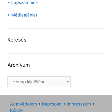
• Lapszámaink
• Médiaajánlat
Keresés
Archívum
Archívum
Adatvédelem
•
Kapcsolat
•
Impresszum
•
Rólunk