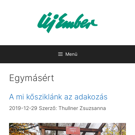
Kilépés
a
tartalomba
Menü
Egymásért
A mi kősziklánk az adakozás
2019-12-29
Szerző:
Thullner Zsuzsanna