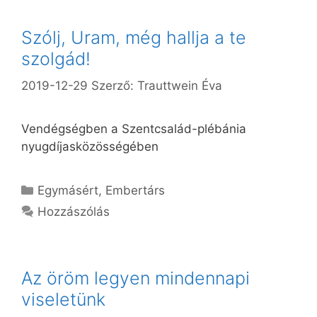
Szólj, Uram, még hallja a te
szolgád!
2019-12-29
Szerző:
Trauttwein Éva
Vendégségben a Szentcsalád-plébánia
nyugdíjasközösségében
Kategória
Egymásért
,
Embertárs
Hozzászólás
Az öröm legyen mindennapi
viseletünk