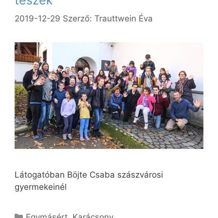
2019-12-29
Szerző:
Trauttwein Éva
Látogatóban Böjte Csaba szászvárosi
gyermekeinél
Kategória
Egymásért
,
Karácsony