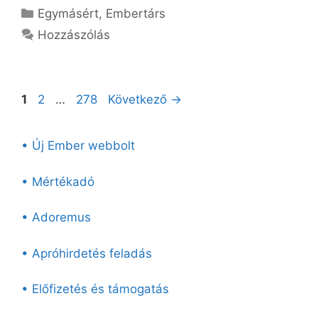
Kategória
Egymásért
,
Embertárs
Hozzászólás
Oldal
Oldal
Oldal
1
2
…
278
Következő
→
• Új Ember webbolt
• Mértékadó
• Adoremus
• Apróhirdetés feladás
• Előfizetés és támogatás