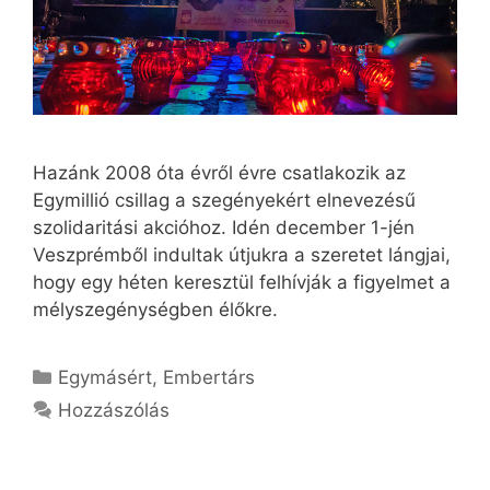
Hazánk 2008 óta évről évre csatlakozik az
Egymillió csillag a szegényekért elnevezésű
szolidaritási akcióhoz. Idén december 1-jén
Veszprémből indultak útjukra a szeretet lángjai,
hogy egy héten keresztül felhívják a figyelmet a
mélyszegénységben élőkre.
Kategória
Egymásért
,
Embertárs
Hozzászólás