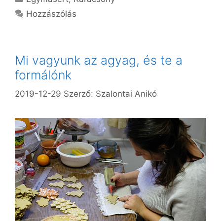
Hozzászólás
Mi vagyunk az agyag, és te a
formálónk
2019-12-29
Szerző:
Szalontai Anikó