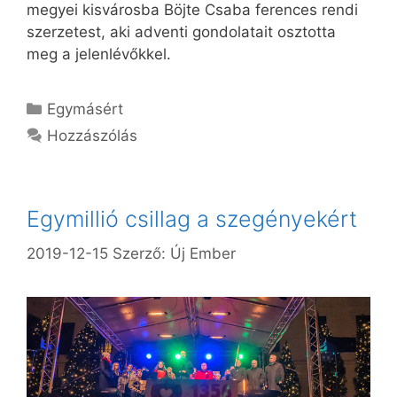
megyei kisvárosba Böjte Csaba ferences rendi
szerzetest, aki adventi gondolatait osztotta
meg a jelenlévőkkel.
Kategória
Egymásért
Hozzászólás
Egymillió csillag a szegényekért
2019-12-15
Szerző:
Új Ember