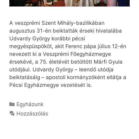
A veszprémi Szent Mihály-bazilikában
augusztus 31-én beiktatták érseki hivatalába
Udvardy György korábbi pécsi
megyéspüspököt, akit Ferenc pápa július 12-én
nevezett ki a Veszprémi Főegyházmegye
érsekévé, a 75. életévét betöltött Márfi Gyula
utódjául. Udvardy György – leendő utódja
beiktatásáig – apostoli kormányzóként ellátja a
Pécsi Egyházmegye vezetését is.
Kategória
Egyházunk
Hozzászólás