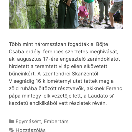
Több mint háromszázan fogadták el Böjte
Csaba erdélyi ferences szerzetes meghívását,
aki augusztus 17-ére engesztelő zarándoklatot
hirdetett a teremtett világ ellen elkövetett
bűneinkért. A szentendrei Skanzentől
Visegrádig 16 kilométernyi utat tettek meg a
zöld ruhába öltözött résztvevők, akiknek Ferenc
pápa mintegy lelkivezetője lett, a Laudato si’
kezdetű enciklikából vett részletek révén.
Kategória
Egymásért
,
Embertárs
Hozzászólás