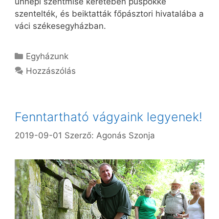
ünnepi szentmise keretében püspökké
szentelték, és beiktatták főpásztori hivatalába a
váci székesegyházban.
Kategória
Egyházunk
Hozzászólás
Fenntartható vágyaink legyenek!
2019-09-01
Szerző:
Agonás Szonja