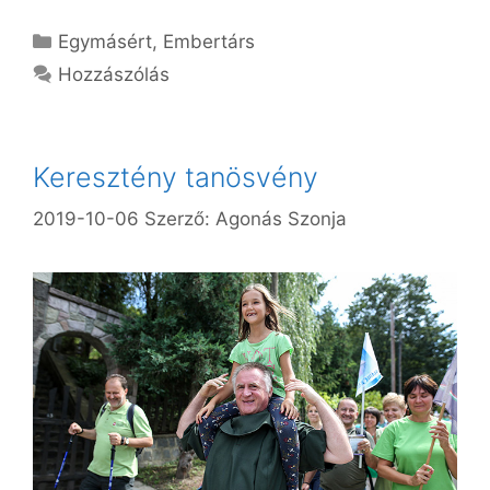
Kategória
Egymásért
,
Embertárs
Hozzászólás
Keresztény tanösvény
2019-10-06
Szerző:
Agonás Szonja