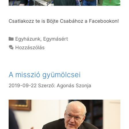
Csatlakozz te is Böjte Csabához a Facebookon!
Kategória
Egyházunk
,
Egymásért
Hozzászólás
A misszió gyümölcsei
2019-09-22
Szerző:
Agonás Szonja