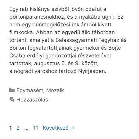
Egy rab kislánya szívből jövőn odafut a
börtönparancsnokhoz, és a nyakába ugrik. Ez
nem egy bűnmegelőzési reklámból kivett
filmkocka. Abban az egyedülálló táborban
történt, amelyet a Balassagyarmati Fegyház és
Börtön fogvatartottjainak gyermekei és Böjte
Csaba erdélyi gondozottjai részvételével
tartottak, augusztus 5. és 9. között,
a nógrádi városhoz tartozó Nyírjesben.
Kategória
Egymásért
,
Mozaik
Hozzászólás
Oldal
Oldal
Oldal
1
2
…
11
Következő
→