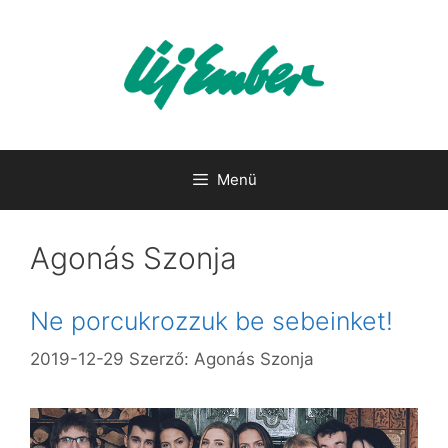
Kilépés
a
tartalomba
Menü
Agonás Szonja
Ne porcukrozzuk be sebeinket!
2019-12-29
Szerző:
Agonás Szonja