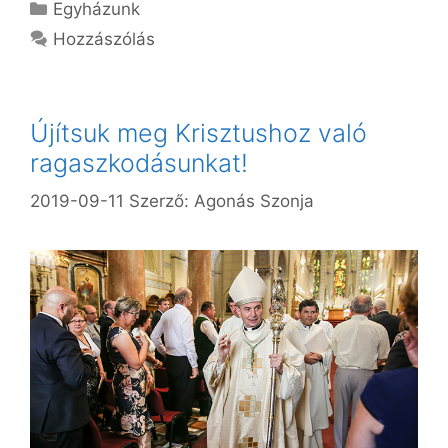
Kategória
Egyházunk
Hozzászólás
Újítsuk meg Krisztushoz való
ragaszkodásunkat!
2019-09-11
Szerző:
Agonás Szonja