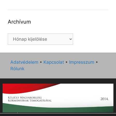
Archívum
Archívum
Adatvédelem
•
Kapcsolat
•
Impresszum
•
Rólunk
„Az Új Ember katolikus hetilap 2014. évi működésének