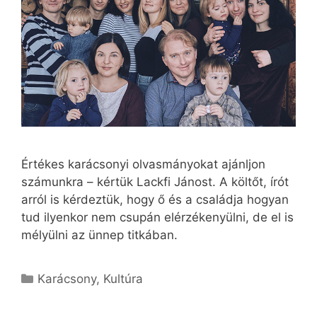
Értékes karácsonyi olvasmányokat ajánljon
számunkra – kértük Lackfi Jánost. A költőt, írót
arról is kérdeztük, hogy ő és a családja hogyan
tud ilyenkor nem csupán elérzékenyülni, de el is
mélyülni az ünnep titkában.
Kategória
Karácsony
,
Kultúra