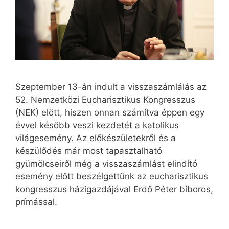
Szeptember 13-án indult a visszaszámlálás az
52. Nemzetközi Eucharisztikus Kongresszus
(NEK) előtt, hiszen onnan számítva éppen egy
évvel később veszi kezdetét a katolikus
világesemény. Az előkészületekről és a
készülődés már most tapasztalható
gyümölcseiről még a visszaszámlást elindító
esemény előtt beszélgettünk az eu­charisztikus
kongresszus házigazdájával Erdő Péter bíboros,
prímással.