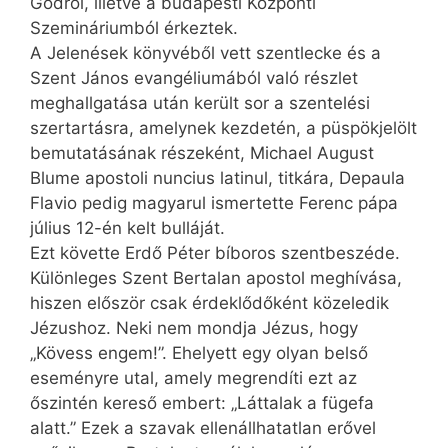
Gödről, illetve a budapesti Központi
Szemináriumból érkeztek.
A Jelenések könyvéből vett szentlecke és a
Szent János evangéliumából való részlet
meghallgatása után került sor a szentelési
szertartásra, amelynek kezdetén, a püspökjelölt
bemutatásának részeként, Michael August
Blume apostoli nuncius latinul, titkára, Depaula
Flavio pedig magyarul ismertette Ferenc pápa
július 12-én kelt bulláját.
Ezt követte Erdő Péter bíboros szentbeszéde.
Különleges Szent Bertalan apostol meghívása,
hiszen először csak érdeklődőként közeledik
Jézushoz. Neki nem mondja Jézus, hogy
„Kövess engem!”. Ehelyett egy olyan belső
eseményre utal, amely megrendíti ezt az
őszintén kereső embert: „Láttalak a fügefa
alatt.” Ezek a szavak ellenállhatatlan erővel