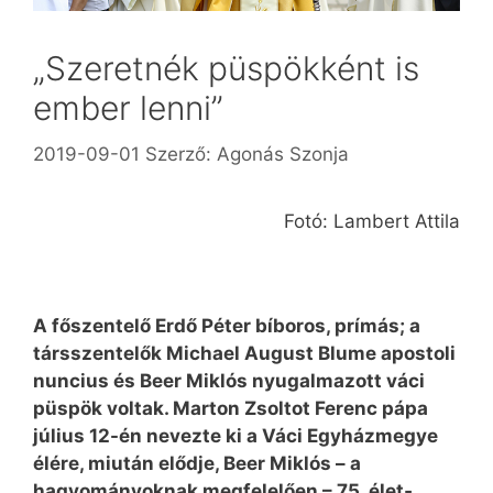
„Szeretnék püspökként is
ember lenni”
2019-09-01
Szerző:
Agonás Szonja
Fotó: Lambert Attila
A főszentelő Erdő Péter bíboros, prímás; a
társszentelők Michael August Blume apostoli
nuncius és Beer Miklós nyugalmazott váci
püspök voltak. Marton Zsoltot Ferenc pápa
július 12-én nevezte ki a Váci Egyházmegye
élére, miután elődje, Beer Miklós – a
hagyományoknak megfelelően – 75. élet­