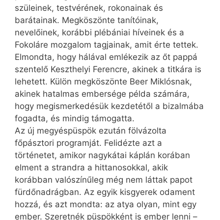
szüleinek, testvé­ré­nek, rokonainak és
barátainak. Megköszönte tanítóinak,
nevelőinek, korábbi plébániai híveinek és a
Fokoláre mozgalom tagjainak, amit érte tettek.
Elmondta, hogy hálával emlékezik az őt pappá
szentelő Keszthelyi Ferencre, akinek a titkára is
lehetett. Külön megköszönte Beer Miklósnak,
akinek hatalmas embersége példa számára,
hogy megismerkedésük kezdetétől a bizalmába
fogadta, és mindig támogatta.
Az új megyéspüspök ezután fölvázolta
főpásztori programját. Felidézte azt a
történetet, amikor nagykátai káplán korában
elment a strandra a hittanosokkal, akik
korábban valószínűleg még nem láttak papot
fürdőnadrágban. Az egyik kisgyerek odament
hozzá, és azt mondta: az atya olyan, mint egy
ember. Szeretnék püspökként is ember lenni –