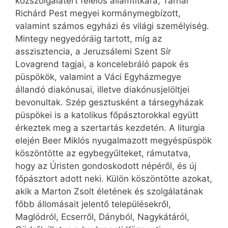
közszolgálatért felelős államtitkára; Tarnai
Richárd Pest megyei kormánymegbízott,
valamint számos egyházi és világi személyiség.
Mintegy negyedóráig tartott, míg az
asszisztencia, a Jeruzsálemi Szent Sír
Lovagrend tagjai, a koncelebráló papok és
püspökök, valamint a Váci Egyházmegye
állandó diakónusai, illetve diakónusjelöltjei
bevonultak. Szép gesztusként a társegyházak
püspökei is a katolikus főpásztorokkal együtt
érkeztek meg a szertartás kezdetén. A liturgia
elején Beer Miklós nyugalmazott megyéspüspök
köszöntötte az egybegyűlteket, rámutatva,
hogy az Úristen gondoskodott népéről, és új
főpásztort adott neki. Külön köszöntötte azokat,
akik a Marton Zsolt életének és szolgálatának
főbb állomásait jelentő településekről,
Maglódról, Ecserről, Dányból, Nagykátáról,