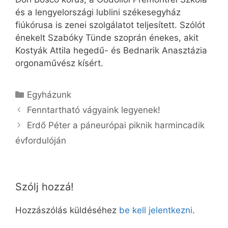
és a lengyelországi lublini székesegyház
fiúkórusa is zenei szolgálatot teljesített. Szólót
énekelt Szabóky Tünde szoprán énekes, akit
Kostyák Attila hegedű- és Bednarik Anasztázia
orgonaművész kísért.
Kategória
Egyházunk
Fenntartható vágyaink legyenek!
Erdő Péter a páneurópai piknik harmincadik
évfordulóján
Szólj hozzá!
Hozzászólás küldéséhez
be kell jelentkezni
.