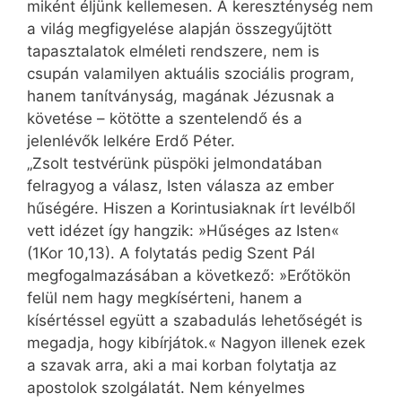
miként éljünk kellemesen. A kereszténység nem
a világ megfigyelése alapján összegyűjtött
tapasztalatok elméleti rendszere, nem is
csupán valamilyen aktuális szociális program,
hanem tanítványság, magának Jézusnak a
követése – kötötte a szentelendő és a
jelenlévők lelkére Erdő Péter.
„Zsolt testvérünk püspöki jelmondatában
felragyog a válasz, Isten válasza az ember
hűségére. Hiszen a Korintusiaknak írt levélből
vett idézet így hangzik: »Hűséges az Isten«
(1Kor 10,13). A folytatás pedig Szent Pál
megfogalmazásában a következő: »Erőtökön
felül nem hagy megkísérteni, hanem a
kísértéssel együtt a szabadulás lehetőségét is
megadja, hogy kibírjátok.« Nagyon illenek ezek
a szavak arra, aki a mai korban folytatja az
apostolok szolgálatát. Nem kényelmes