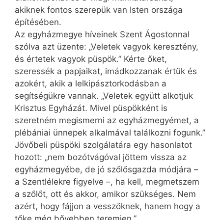
akiknek fontos szerepük van Isten országa
építésében.
Az egyházmegye híveinek Szent Ágostonnal
szólva azt üzente: „Veletek vagyok keresztény,
és értetek vagyok püspök.” Kérte őket,
szeressék a papjaikat, imádkozzanak értük és
azokért, akik a lelkipásztorkodásban a
segítségükre vannak. „Veletek együtt alkotjuk
Krisztus Egyházát. Mivel püspökként is
szeretném megismerni az egyházmegyémet, a
plébániai ünnepek alkalmával találkozni fogunk.”
Jövőbeli püspöki szolgálatára egy hasonlatot
hozott: „nem bozótvágóval jöttem vissza az
egyházmegyébe, de jó szőlősgazda módjára –
a Szentlélekre figyelve –, ha kell, megmetszem
a szőlőt, ott és akkor, amikor szükséges. Nem
azért, hogy fájjon a vesszőknek, hanem hogy a
tőke még bővebben teremjen.”