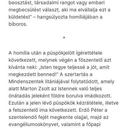
beosztást, társadalmi rangot vagy emberi
megbecsülést választ, aki ma elvállalja ezt a
küldetést” – hangsúlyozta homíliájában a
bíboros.
*
A homília után a püspökjelölt ígérettétele
következett, melynek végén a főszentelő azt
kívánta neki: „Isten tegye teljessé a jót, amit
megkezdett benned!” A szertartás a
Mindenszentek litániájával folytatódott, amely
alatt Marton Zsolt az Istennek való teljes
önátadás jeleként földre borulva imádkozott.
Ezután a jelen lévő püspökök kézrátétele, illetve
a felszentelő ima következett. Erdő Péter a
szentelendő fejét megkente olajjal, majd az
evangéliumoskönyvet, valamint a főpapi