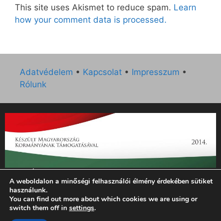
This site uses Akismet to reduce spam.
Learn
how your comment data is processed.
Adatvédelem
•
Kapcsolat
•
Impresszum
•
Rólunk
„Az Új Ember katolikus hetilap 2014. évi működésének
A weboldalon a minőségi felhasználói élmény érdekében sütiket
támogatását az EGYH-KCP-14-P-0121 sz. támogatási
használunk.
szerződés keretében 3 000 000 Ft összegben támogatta az
You can find out more about which cookies we are using or
Emberi Erőforrások Minisztériuma.”
switch them off in
settings
.