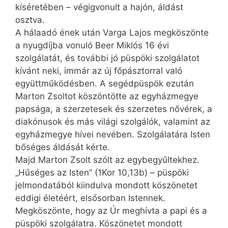
kíséretében – végigvonult a hajón, áldást
osztva.
A hálaadó ének után Varga Lajos megköszönte
a nyugdíjba vonuló Beer Miklós 16 évi
szolgálatát, és további jó püspöki szolgálatot
kívánt neki, immár az új főpásztorral való
együttműködésben. A segédpüspök ezután
Marton Zsoltot köszöntötte az egyházmegye
papsága, a szerzetesek és szerzetes nővérek, a
diakónusok és más világi szolgálók, valamint az
egyházmegye hívei nevében. Szolgálatára Isten
bőséges áldását kérte.
Majd Marton Zsolt szólt az egybegyűltekhez.
„Hűséges az Isten” (1Kor 10,13b) – püspöki
jelmondatából kiindulva mondott köszönetet
eddigi életéért, elsősorban Istennek.
Megköszönte, hogy az Úr meghívta a papi és a
püspöki szolgálatra. Köszönetet mondott