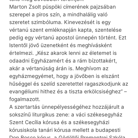
Marton Zsolt püspöki címerének pajzsában
szerepel a piros szín, a mindhalálig való
szeretet szimbóluma. Kinevezését is egy
vértanú szent emléknapján kapta, szentelése
pedig egy vértanú apostol ünnepén történt. Ezt
Istentől jövő üzenetként és meghívásként
értelmezi. „Kész akarok lenni az életemet is
odaadni Egyházamért és a rám bízottakért,
akár a vértanúság árán is. Meghívom az
egyházmegyémet, hogy a jövőben is elszánt
hűséggel és szelíd szeretettel ragaszkodjunk az
evangéliumi hithez és a tiszta erkölcsiséghez” –
fogalmazott.
A szertartás ünnepélyességéhez hozzájárult a
sokszínű liturgikus zene: a váci székesegyház
Szent Cecília kórusa és a székesegyházi
kórusiskola tanári kórusa mellett a budapesti
Don Bosco kórus, a Gödöllői Premontrei Szkóla