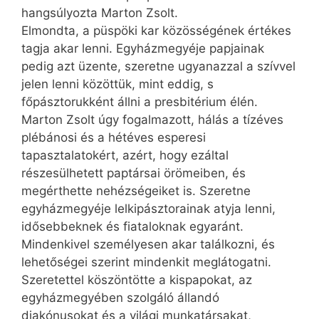
hangsúlyozta Marton Zsolt.
Elmondta, a püspöki kar közösségének értékes
tagja akar lenni. Egyházmegyéje papjainak
pedig azt üzente, szeretne ugyanazzal a szívvel
jelen lenni közöttük, mint eddig, s
főpásztorukként állni a presbitérium élén.
Marton Zsolt úgy fogalmazott, hálás a tízéves
plébánosi és a hétéves esperesi
tapasztalatokért, azért, hogy ezáltal
részesülhetett paptársai örömeiben, és
megérthette nehézségeiket is. Szeretne
egyházmegyéje lelkipásztorainak atyja lenni,
idősebbeknek és fiataloknak egyaránt.
Mindenkivel személyesen akar találkozni, és
lehetőségei szerint mindenkit meglátogatni.
Szeretettel köszöntötte a kispapokat, az
egyházmegyében szolgáló állandó
diakónusokat és a világi munkatársakat,