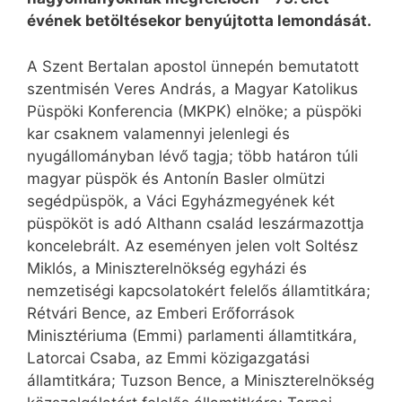
évének betöltésekor benyújtotta lemondását.
A Szent Bertalan apostol ünnepén bemutatott
szentmisén Veres András, a Magyar Katolikus
Püspöki Konferencia (MKPK) elnöke; a püspöki
kar csaknem valamennyi jelenlegi és
nyugállományban lévő tagja; több határon túli
magyar püspök és Antonín Basler olmützi
segédpüspök, a Váci Egyházmegyének két
püspököt is adó Althann család leszármazottja
koncelebrált. Az eseményen jelen volt Soltész
Miklós, a Miniszterelnökség egyházi és
nemzetiségi kapcsolatokért felelős államtitkára;
Rétvári Bence, az Emberi Erőforrások
Minisztériuma (Emmi) parlamenti államtitkára,
Latorcai Csaba, az Emmi közigazgatási
államtitkára; Tuzson Bence, a Miniszterelnökség