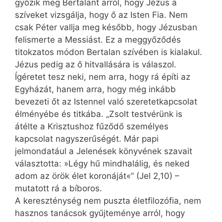
győzik meg Bertalant arról, hogy Jézus a
szíveket vizsgálja, hogy ő az Isten Fia. Nem
csak Péter vallja meg később, hogy Jézusban
felismerte a Messiást. Ez a meggyőződés
titokzatos módon Bertalan szívében is kialakul.
Jézus pedig az ő hitvallására is válaszol.
Ígéretet tesz neki, nem arra, hogy rá építi az
Egyházát, hanem arra, hogy még inkább
bevezeti őt az Istennel való szeretetkapcsolat
élményébe és titkába. „Zsolt testvérünk is
átélte a Krisztushoz fűződő személyes
kapcsolat nagyszerűségét. Már papi
jelmondatául a Jelenések könyvének szavait
választotta: »Légy hű mindhalálig, és neked
adom az örök élet koronáját«” (Jel 2,10) –
mutatott rá a bíboros.
A kereszténység nem puszta életfilozófia, nem
hasznos tanácsok gyűjteménye arról, hogy