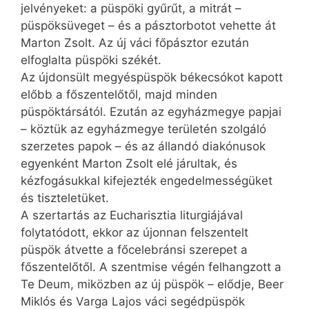
jelvényeket: a püspöki gyűrűt, a mitrát –
püspöksüveget – és a pásztorbotot vehette át
Marton Zsolt. Az új váci főpásztor ezután
elfoglalta püspöki székét.
Az újdonsült megyéspüspök békecsókot kapott
előbb a főszentelőtől, majd minden
püspöktársától. Ezután az egyházmegye papjai
– köztük az egyházmegye területén szolgáló
szerzetes papok – és az állandó diakónusok
egyenként Marton Zsolt elé járultak, és
kézfogásukkal kifejezték engedelmességüket
és tiszteletüket.
A szertartás az Eucharisztia liturgiájával
folytatódott, ekkor az újonnan felszentelt
püspök átvette a főcelebránsi szerepet a
főszentelőtől. A szentmise végén felhangzott a
Te Deum, miközben az új püspök – elődje, Beer
Miklós és Varga Lajos váci segédpüspök