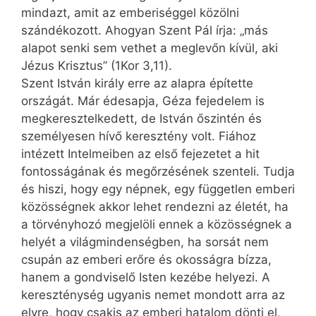
mindazt, amit az emberiséggel közölni
szándékozott. Ahogyan Szent Pál írja: „más
alapot senki sem vethet a meglevőn kívül, aki
Jézus Krisztus” (1Kor 3,11).
Szent István király erre az alapra építette
országát. Már édesapja, Géza fejedelem is
megkeresztelkedett, de István őszintén és
személyesen hívő keresztény volt. Fiához
intézett Intelmeiben az első fejezetet a hit
fontosságának és megőrzésének szenteli. Tudja
és hiszi, hogy egy népnek, egy független emberi
közösségnek akkor lehet rendezni az életét, ha
a törvényhozó megjelöli ennek a közösségnek a
helyét a világmindenségben, ha sorsát nem
csupán az emberi erőre és okosságra bízza,
hanem a gondviselő Isten kezébe helyezi. A
kereszténység ugyanis nemet mondott arra az
elvre, hogy csakis az emberi hatalom dönti el,