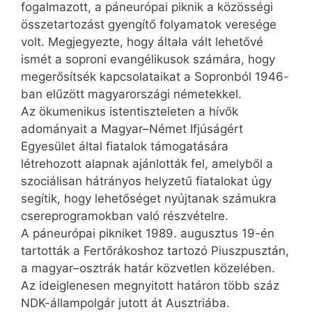
fogalmazott, a páneurópai piknik a közösségi
összetartozást gyengítő folyamatok veresége
volt. Megjegyezte, hogy általa vált lehetővé
ismét a soproni evangélikusok számára, hogy
megerősítsék kapcsolataikat a Sopronból 1946-
ban elűzött magyarországi németekkel.
Az ökumenikus istentiszteleten a hívők
adományait a Magyar–Német Ifjúságért
Egyesület által fiatalok támogatására
létrehozott alapnak ajánlották fel, amelyből a
szociálisan hátrányos helyzetű fiatalokat úgy
segítik, hogy lehetőséget nyújtanak számukra
csereprogramokban való részvételre.
A páneurópai pikniket 1989. augusztus 19-én
tartották a Fertőrákoshoz tartozó Piuszpusztán,
a magyar–osztrák határ közvetlen közelében.
Az ideiglenesen megnyitott határon több száz
NDK-állampolgár jutott át Ausztriába.