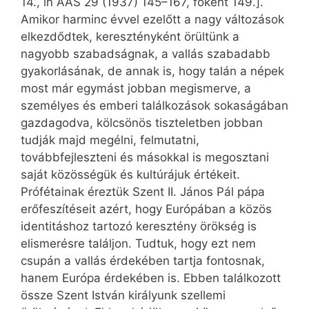
14., in AAS 29 (1937) 145–167, főként 149.].
Amikor harminc évvel ezelőtt a nagy változások
elkezdődtek, keresztényként örültünk a
nagyobb szabadságnak, a vallás szabadabb
gyakorlásának, de annak is, hogy talán a népek
most már egymást jobban megismerve, a
személyes és emberi találkozások sokaságában
gazdagodva, kölcsönös tiszteletben jobban
tudják majd megélni, felmutatni,
továbbfejleszteni és másokkal is megosztani
saját közösségük és kultúrájuk értékeit.
Prófétainak éreztük Szent II. János Pál pápa
erőfeszítéseit azért, hogy Európában a közös
identitáshoz tartozó keresztény örökség is
elismerésre találjon. Tudtuk, hogy ezt nem
csupán a vallás érdekében tartja fontosnak,
hanem Európa érdekében is. Ebben találkozott
össze Szent István királyunk szellemi