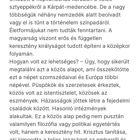
sztyeppékről a Kárpát-medencébe. De a nagy
többségük néhány nemzedék alatt beolvadt
vagy el is tűnt a történelem színpadáról.
Életformájukat nem tudták fenntartani. A
magyarság viszont erős és független
keresztény királyságot tudott építeni a középkor
folyamán.
Hogyan volt ez lehetséges? – Úgy, hogy sikerült
megtalálni azt a közös alapot, ami összekötötte
ezt a népet szomszédaival és Európa többi
népével. Püspökök és szerzetesek érkeztek,
közös volt az istentisztelet, közösek az
eszmények. Házasságok jöttek létre a fejedelmi
családok között. Hasonló intézmények
alakultak. Ez a közös alap pedig nem pusztán
valamilyen filozófia vagy politikai egyet­értés
volt, hanem a keresztény hit. Krisztus tanítása,
aki kimondta a teljes igazságot az emberről és