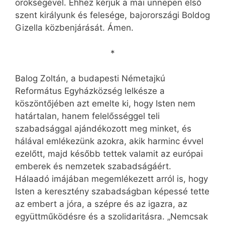
örökségével. Ehhez kérjük a mai ünnepen első
szent királyunk és felesége, bajorországi Boldog
Gizella közbenjárását. Ámen.
*
Balog Zoltán, a budapesti Németajkú
Református Egyházközség lelkésze a
köszöntőjében azt emelte ki, hogy Isten nem
határtalan, hanem felelősséggel teli
szabadsággal ajándékozott meg minket, és
hálával emlékezünk azokra, akik harminc évvel
ezelőtt, majd később tettek valamit az európai
emberek és nemzetek szabadságáért.
Hálaadó imájában megemlékezett arról is, hogy
Isten a keresztény szabadságban képessé tette
az embert a jóra, a szépre és az igazra, az
együttműködésre és a szolidaritásra. „Nemcsak