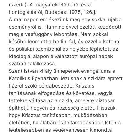
(szerk.): A magyarok elődeiről és a
honfoglalásról, Budapest 1975, 126.].
A mai napon emlékezünk meg egy sokkal újabb
eseményről is. Harminc évvel ezelőtt kezdődött
meg a vasfüggöny lebontása. Nem sokkal
később leomlott a berlini fal, és ezzel a katonai
és politikai szembenállás helyébe léphetett az
ideológiai alapon elválasztott európai népek
szabad találkozása.
Szent István király ünnepének evangéliuma a
Katolikus Egyházban Jézusnak a sziklára épített
házról szóló példabeszéde. Krisztus
tanításának elfogadása és követése, vagyis
tettekre váltása az a szikla, amelyre biztosan
építhetjük egyén és közösség életét. Hisszük,
hogy Krisztus tanításában, működésében,
életében, halálában és feltámadásában Isten a
legteljesebben és végérvényesen kimondta