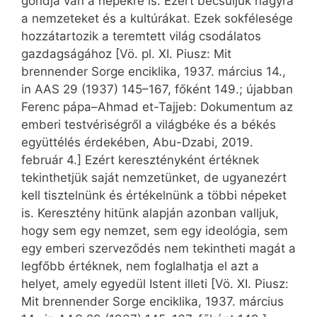
gondja van a népekre is. Ezért becsüljük nagyra
a nemzeteket és a kultúrákat. Ezek sokfélesége
hozzátartozik a teremtett világ csodálatos
gazdagságához [Vö. pl. XI. Piusz: Mit
brennender Sorge enciklika, 1937. március 14.,
in AAS 29 (1937) 145–167, főként 149.; újabban
Ferenc pápa–Ahmad et-Tajjeb: Dokumentum az
emberi testvériségről a világbéke és a békés
együttélés érdekében, Abu-Dzabi, 2019.
február 4.] Ezért keresztényként értéknek
tekinthetjük saját nemzetünket, de ugyanezért
kell tisztelnünk és értékelnünk a többi népeket
is. Keresztény hitünk alapján azonban valljuk,
hogy sem egy nemzet, sem egy ideológia, sem
egy emberi szerveződés nem tekintheti magát a
legfőbb értéknek, nem foglalhatja el azt a
helyet, amely egyedül Istent illeti [Vö. XI. Piusz:
Mit brennender Sorge enciklika, 1937. március