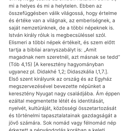
mi a helyes és mi a helytelen. Ebben az
összefüggésben válik világossá, hogy értelme
és értéke van a világnak, az emberiségnek, a
saját nemzetünknek, de a többi népeknek is.
István király róluk is megbecsüléssel szól.
Elismeri a többi népek értékeit, és szem előtt
tartja a bibliai aranyszabályt is: „Amit
magadnak nem szeretnél, azt másnak se tedd”
(Tób 4,15) [A keresztény hagyományban
ugyanez pl. Didakhé 1,2; Didaszkália I,1,7.].
Első szent királyunk az ország és az Egyház
megszervezésével bevezette népünket a
keresztény Nyugat nagy családjába. Ám éppen
ezáltal megmentette létét és identitását,
nyelvét, kultúráját, közösségi összetartozását
és történelmi tapasztalatainak gazdagságát a
jövő számára. Sok nomád vagy félnomád nép
érkezett a népvándorlás korában a keleti