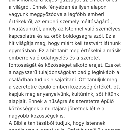
a világról. Ennek fényében és ilyen alapon
vagyunk meggyőződve a legfőbb emberi
értékekről, az emberi személy méltóságáról,
hivatásunkról, amely az Istennel való személyes
kapcsolatra és az örök boldogságra szól. Ez a
hit világítja meg, hogy miért kell testvért látnunk
egymásban. Ez a hit tanít meg értékelni a másik
emberre való odafigyelés és a szeretet
fontosságát és közösséget alkotó erejét. Ezeket
a nagyszerű tulajdonságokat pedig leginkább a
családban tudjuk elsajátítani. Ott tanuljuk meg
a szeretetre épülő emberi közösség értékét, ott
kapjuk meg anyanyelvünk, kultúránk, sőt hitünk
alapjait. Ennek a hűségre és szeretetre épülő
közösségnek a mintájára jöhetnek létre a
nagyobb közösségek is.
A Biblia tanításából tudjuk, hogy Istennek