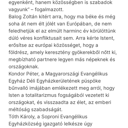
egyenként, hanem közösségben is szabadok
vagyunk” – fogalmazott.
Balog Zoltán kitért arra, hogy ma béke és még
soha át nem élt jólét van Európában, de nem
feledhetjük el az elmúlt harminc év körülöttünk
dúló véres konfliktusait sem. Arra kérte Istent,
erősítse az európai közösséget, hogy a
földrész, amely keresztény gyökerekből nőtt ki,
megbízható partnere legyen más népeknek és
országoknak.
Kondor Péter, a Magyarországi Evangélikus
Egyház Déli Egyházkerületének püspöke
bűnvalló imájában emlékezett meg arról, hogy
Isten a totalitarizmus fogságából vezetett ki
országokat, és visszaadta az élet, az emberi
méltóság szabadságát.
Tóth Károly, a Soproni Evangélikus
Egyházközség igazgató lelkésze úgy