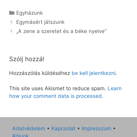
Kategória
Egyházunk
Egymásért játszunk
„A zene a szeretet és a béke nyelve”
Szólj hozzá!
Hozzászólás küldéséhez
be kell jelentkezni
.
This site uses Akismet to reduce spam.
Learn
how your comment data is processed.
Adatvédelem
•
Kapcsolat
•
Impresszum
•
Rólunk