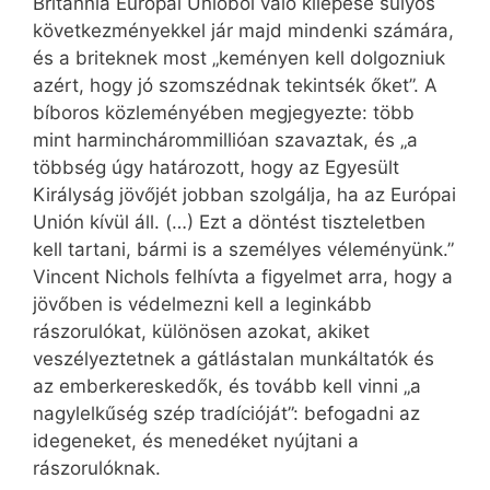
Britannia Európai Unióból való kilépése súlyos
következményekkel jár majd mindenki számára,
és a briteknek most „keményen kell dolgozniuk
azért, hogy jó szomszédnak tekintsék őket”. A
bíboros közleményében megjegyezte: több
mint harminchárommillióan szavaztak, és „a
többség úgy határozott, hogy az Egyesült
Királyság jövőjét jobban szolgálja, ha az Európai
Unión kívül áll. (…) Ezt a döntést tiszteletben
kell tartani, bármi is a személyes véleményünk.”
Vincent Nichols felhívta a figyelmet arra, hogy a
jövőben is védelmezni kell a leginkább
rászorulókat, különösen azokat, akiket
veszélyeztetnek a gátlástalan munkáltatók és
az emberkereskedők, és tovább kell vinni „a
nagylelkűség szép tradícióját”: befogadni az
idegeneket, és menedéket nyújtani a
rászorulóknak.