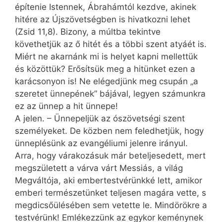
építenie Istennek, Ábrahámtól kezdve, akinek
hitére az Újszövetségben is hivatkozni lehet
(Zsid 11,8). Bizony, a múltba tekintve
követhetjük az ő hitét és a többi szent atyáét is.
Miért ne akarnánk mi is helyet kapni mellettük
és közöttük? Erősítsük meg a hitünket ezen a
karácsonyon is! Ne elégedjünk meg csupán „a
szeretet ünnepének” bájával, legyen számunkra
ez az ünnep a hit ünnepe!
A jelen. – Ünnepeljük az ószövetségi szent
személyeket. De közben nem feledhetjük, hogy
ünneplésünk az evangéliumi jelenre irányul.
Arra, hogy várakozásuk már beteljesedett, mert
megszületett a várva várt Messiás, a világ
Megváltója, aki embertestvérünkké lett, amikor
emberi természetünket teljesen magára vette, s
megdicsőülésében sem vetette le. Mindörökre a
testvérünk! Emlékezzünk az egykor keménynek