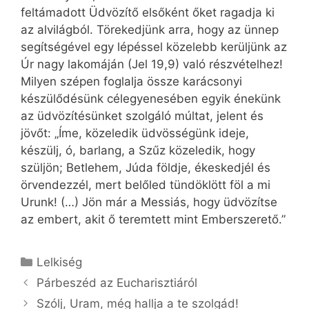
feltámadott Üdvözítő elsőként őket ragadja ki
az alvilágból. Törekedjünk arra, hogy az ünnep
segítségével egy lépéssel közelebb kerüljünk az
Úr nagy lakomáján (Jel 19,9) való részvételhez!
Milyen szépen foglalja össze karácsonyi
készülődésünk célegyenesében egyik énekünk
az üdvözítésünket szolgáló múltat, jelent és
jövőt: „Íme, közeledik üdvösségünk ideje,
készülj, ó, barlang, a Szűz közeledik, hogy
szüljön; Betlehem, Júda földje, ékeskedjél és
örvendezzél, mert belőled tündöklött föl a mi
Urunk! (…) Jön már a Messiás, hogy üdvözítse
az embert, akit ő teremtett mint Emberszerető.”
Kategória
Lelkiség
Párbeszéd az Eucharisztiáról
Szólj, Uram, még hallja a te szolgád!