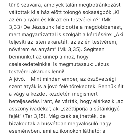
tűnő szavaira, amelyek talán megbotránkozást
váltottak ki a ház előtt tolongó sokaságból: „Ki
az én anyám és kik az én testvéreim?” (Mk
3,33) De Jézusunk feloldotta a megdöbbenést,
mert magyarázattal is szolgált a kérdésére: „Aki
teljesíti az Isten akaratát, az az én testvérem,
nővérem és anyám” (Mk 3,35). Segítsen
bennünket az ünnep ahhoz, hogy
cselekedeteinkkel is megmutassuk: Jézus
testvérei akarunk lenni!
A jövő. – Mint minden ember, az ószövetségi
szent atyák is a jövő felé törekedtek. Bennük élt
a vágy a kezdet kezdetén megismert
beteljesedés iránt, és várták, hogy elérkezik „az
asszony ivadéka”, aki „széttiporja a sátánkígyó
fejét” (Ter 3,15). Még csak sejthették, de
bizakodtak a húsvétban megvalósuló nagy
eseményben, ami az ikonokon látható: a