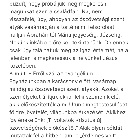
buzdít, hogy próbáljuk meg megkeresni
magunkat ezen a családfán. Na, nem
visszafelé, úgy, ahogyan az ószövetségi szent
atyák vasárnapján a történelmi felsorolást
halljuk Ábrahámtól Mária jegyeséig, Józsefig.
Nekünk inkább előre kell tekintenünk. De ennek
csak úgy találhatjuk meg az igazi értelmét, ha a
jelenben is megkeressük a helyünket Jézus
közelében.
A múlt. – Erről szól az evangélium.
Egyházunkban a karácsony előtti vasárnap
mindig az ószövetségi szent atyáké. Azokat a
személyeket állítjuk ekkor lelki szemeink elé,
akik előkészítették a mi Urunk megtestesülését,
földre jövetelét, világunkba érkezését. Akikhez
így énekelünk: „Ti voltatok Krisztus új
szövetségének előkészítői.” Akik olyan példát
mutattak fel a hitben, amire „érdemes volt”