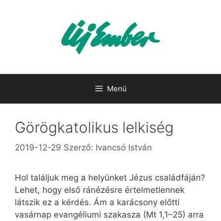
Kilépés
a
tartalomba
Menü
Görögkatolikus lelkiség
2019-12-29
Szerző:
Ivancsó István
Hol találjuk meg a helyünket Jézus családfáján?
Lehet, hogy első ránézésre értelmetlennek
látszik ez a kérdés. Ám a karácsony előtti
vasárnap evangéliumi szakasza (Mt 1,1–25) arra