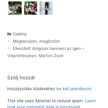
Kategória
Galéria
Megtanulom, megőrzöm
Elkezdett dolgozni bennem az igen –
Villanófényben: Marton Zsolt
Szólj hozzá!
Hozzászólás küldéséhez
be kell jelentkezni
.
This site uses Akismet to reduce spam.
Learn
how your comment data is processed.