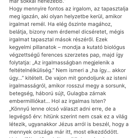
már sokkal nehezebb.”
Hogy mennyire fontos az irgalom, az tapasztalja
meg igazán, aki olyan helyzetbe kerül, amikor
irgalmat remél. Ha elég őszinte magához,
belátja, bizony nem érdemel dicséretet, mégis
irgalmat tapasztal mások részéről. Ezek
kegyelmi pillanatok – mondja a kutató biológus
végzettségű ferences szerzetes pap, majd így
folytatja: „Az irgalmasságban megjelenik a
feltételnélküliség.” Nem ismeri a „ha így… akkor
úgy…” kitételt. De vajon mit gondoljunk az isteni
irgalmasságról, amikor rosszul megy a sorsunk,
betegség, háború sújt, Gulagba zárnak
embermilliókat… Hol az irgalmas Isten?
„Könnyű lenne olcsó választ adni erre, de a
legvégső érv: hitünk szerint nem csak ez a világ
létezik, ugyanakkor Jézus arról is beszél, hogy a
mennyek országa már itt, most elkezdődött.