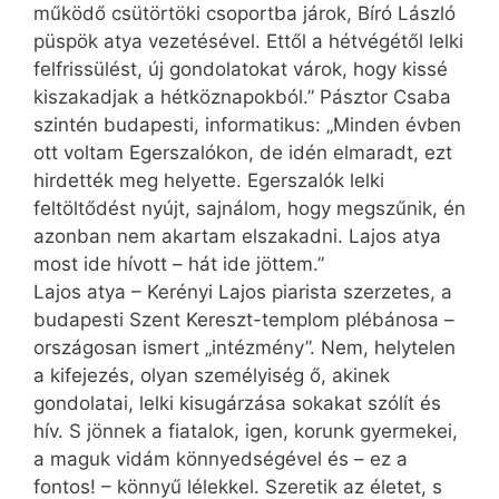
működő csütörtöki csoportba járok, Bíró László
püspök atya vezetésével. Ettől a hétvégétől lelki
felfrissülést, új gondolatokat várok, hogy kissé
kiszakadjak a hétköznapokból.” Pásztor Csaba
szintén budapesti, informatikus: „Minden évben
ott voltam Egerszalókon, de idén elmaradt, ezt
hirdették meg helyette. Egerszalók lelki
feltöltődést nyújt, sajnálom, hogy megszűnik, én
azonban nem akartam elszakadni. Lajos atya
most ide hívott – hát ide jöttem.”
Lajos atya – Kerényi Lajos piarista szerzetes, a
budapesti Szent Kereszt-templom plébánosa –
országosan ismert „intézmény”. Nem, helytelen
a kifejezés, olyan személyiség ő, akinek
gondolatai, lelki kisugárzása sokakat szólít és
hív. S jönnek a fiatalok, igen, korunk gyermekei,
a maguk vidám könnyedségével és – ez a
fontos! – könnyű lélekkel. Szeretik az életet, s