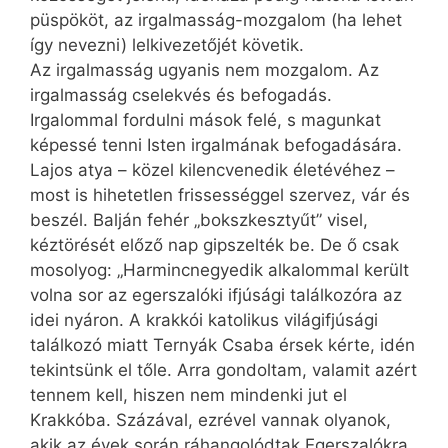
püspököt, az irgalmasság-mozgalom (ha lehet
így nevezni) lelkivezetőjét követik.
Az irgalmasság ugyanis nem mozgalom. Az
irgalmasság cselekvés és befogadás.
Irgalommal fordulni mások felé, s magunkat
képessé tenni Isten irgalmának befogadására.
Lajos atya – közel kilencvenedik életévéhez –
most is hihetetlen frissességgel szervez, vár és
beszél. Balján fehér „bokszkesztyűt” visel,
kéztörését előző nap gipszelték be. De ő csak
mosolyog: „Harmincnegyedik alkalommal került
volna sor az egerszalóki ifjúsági találkozóra az
idei nyáron. A krakkói katolikus világifjúsági
találkozó miatt Ternyák Csaba érsek kérte, idén
tekintsünk el tőle. Arra gondoltam, valamit azért
tennem kell, hiszen nem mindenki jut el
Krakkóba. Százával, ezrével vannak olyanok,
akik az évek során ráhangolódtak Egerszalókra,