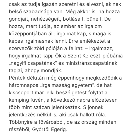
csak az tudja igazán szeretni és élvezni, akinek
belső szabadsága van. Még akkor is, ha hozza
gondjait, nehézségeit, botlásait, bűneit. De
hozza, mert tudja, az ember az irgalom
középpontjában áll: irgalmat kap, s maga is
képes irgalmasnak lenni. Erre emlékeztet a
szervezők zöld pólóján a felirat: – Irgalmazz,
hogy irgalmat kapj. Ők a Szent Kereszt-plébánia
„nagyifi csapatának” és ministránscsapatának
tagjai, ahogy mondják.
Péntek délután még éppenhogy megkezdődik a
háromnapos „irgalmasság egyetem”, de hat
kiscsoport már lelki beszélgetést folytat a
kemping füvén, a következő napra előzetesen
több mint százan jelentkeztek. S jönnek
jelentkezés nélkül is, aki csak hallott róla.
Többnyire a fővárosból, de az ország minden
részéből, Győrtől Egerig.