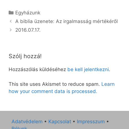
Kategória
Egyházunk
A biblia üzenete: Az irgalmasság mértékéről
2016.07.17.
Szólj hozzá!
Hozzászólás küldéséhez
be kell jelentkezni
.
This site uses Akismet to reduce spam.
Learn
how your comment data is processed.
Adatvédelem
•
Kapcsolat
•
Impresszum
•
Rólunk