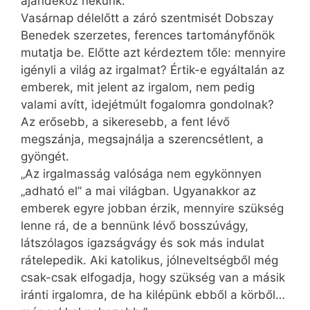
ajándékoz nekünk.”
Vasárnap délelőtt a záró szentmisét Dobszay
Benedek szerzetes, ferences tartományfőnök
mutatja be. Előtte azt kérdeztem tőle: mennyire
igényli a világ az irgalmat? Értik-e egyáltalán az
emberek, mit jelent az irgalom, nem pedig
valami avítt, idejétmúlt fogalomra gondolnak?
Az erősebb, a sikeresebb, a fent lévő
megszánja, megsajnálja a szerencsétlent, a
gyöngét.
„Az irgalmasság valósága nem egykönnyen
„adható el” a mai világban. Ugyanakkor az
emberek egyre jobban érzik, mennyire szükség
lenne rá, de a bennünk lévő bosszúvágy,
látszólagos igazságvágy és sok más indulat
rátelepedik. Aki katolikus, jólneveltségből még
csak-csak elfogadja, hogy szükség van a másik
iránti irgalomra, de ha kilépünk ebből a körből…