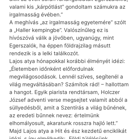
valami kis „kárpótlást” gondoltam számukra az
irgalmasság évében.”
A meghívás „az irgalmasság egyetemére” szólt
a „Haller kempingbe”. Valószínűleg ez is
hívószóvá válik a jövőben, ugyanúgy, mint
Egerszalók, ha éppen földrajzilag másutt
rendezik is a lelki találkozót.
Lajos atya hónapokkal korábbi élményét idézi:
„Életemben időnként előfordulnak
megvilágosodások. Lennél szíves, segítenél a
világ megváltásában? Számítok rád! – hallottam
a hangot. Egyik piarista rendtársam, Holczer
József adventi verse megsejtet valamit abból a
süllyedésből, amit a Szentírás a világ bűnének,
az eredeti bűnnek nevez: értelmünk
elhomályosult, akaratunk rosszra hajló lett.”
Majd Lajos atya a Hit és ész kezdetű enciklikát
idézi, s így elmélkedik: „Földi túlélésünk