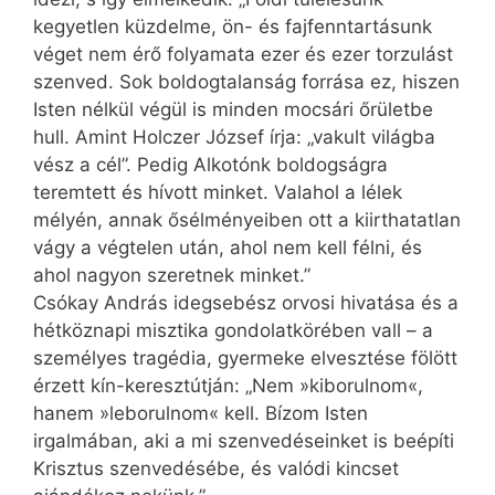
kegyetlen küzdelme, ön- és fajfenntartásunk
véget nem érő folyamata ezer és ezer torzulást
szenved. Sok boldogtalanság forrása ez, hiszen
Isten nélkül végül is minden mocsári őrületbe
hull. Amint Holczer József írja: „vakult világba
vész a cél”. Pedig Alkotónk boldogságra
teremtett és hívott minket. Valahol a lélek
mélyén, annak ősélményeiben ott a kiirthatatlan
vágy a végtelen után, ahol nem kell félni, és
ahol nagyon szeretnek minket.”
Csókay András idegsebész orvosi hivatása és a
hétköznapi misztika gondolatkörében vall – a
személyes tragédia, gyermeke elvesztése fölött
érzett kín-keresztútján: „Nem »kiborulnom«,
hanem »leborulnom« kell. Bízom Isten
irgalmában, aki a mi szenvedéseinket is beépíti
Krisztus szenvedésébe, és valódi kincset