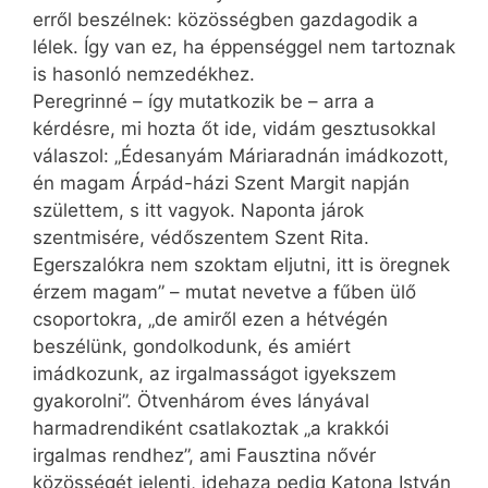
erről beszélnek: közösségben gazdagodik a
lélek. Így van ez, ha éppenséggel nem tartoznak
is hasonló nemzedékhez.
Peregrinné – így mutatkozik be – arra a
kérdésre, mi hozta őt ide, vidám gesztusokkal
válaszol: „Édesanyám Máriaradnán imádkozott,
én magam Árpád-házi Szent Margit napján
születtem, s itt vagyok. Naponta járok
szentmisére, védőszentem Szent Rita.
Egerszalókra nem szoktam eljutni, itt is öregnek
érzem magam” – mutat nevetve a fűben ülő
csoportokra, „de amiről ezen a hétvégén
beszélünk, gondolkodunk, és amiért
imádkozunk, az irgalmasságot igyekszem
gyakorolni”. Ötvenhárom éves lányával
harmadrendiként csatlakoztak „a krak­kói
irgalmas rendhez”, ami Fausztina nővér
közösségét jelenti, idehaza pedig Katona István