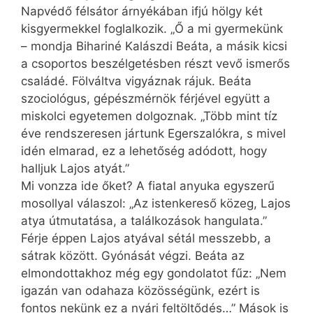
Napvédő félsátor árnyékában ifjú hölgy két
kisgyermekkel foglalkozik. „Ő a mi gyermekünk
– mondja Bihariné Kalászdi Beáta, a másik kicsi
a csoportos beszélgetésben részt vevő ismerős
családé. Fölváltva vigyáznak rájuk. Beáta
szociológus, gépészmérnök férjével együtt a
miskolci egyetemen dolgoznak. „Több mint tíz
éve rendszeresen jártunk Egerszalókra, s mivel
idén elmarad, ez a lehetőség adódott, hogy
halljuk Lajos atyát.”
Mi vonzza ide őket? A fiatal anyuka egyszerű
mosollyal válaszol: „Az istenkereső közeg, Lajos
atya útmutatása, a találkozások hangulata.”
Férje éppen Lajos atyával sétál messzebb, a
sátrak között. Gyónását végzi. Beáta az
elmondottakhoz még egy gondolatot fűz: „Nem
igazán van odahaza közösségünk, ezért is
fontos nekünk ez a nyári feltöltődés…” Mások is