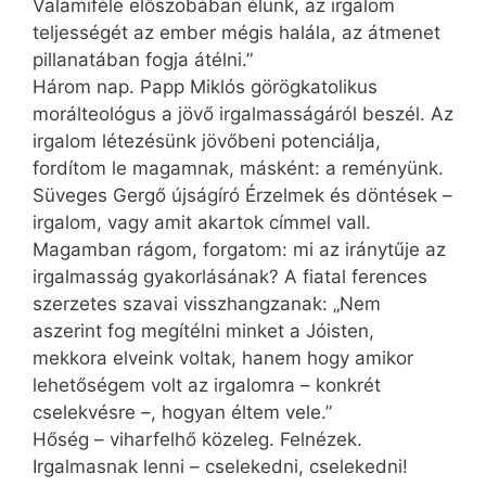
Valamiféle előszobában élünk, az irgalom
teljességét az ember mégis halála, az átmenet
pillanatában fogja átélni.”
Három nap. Papp Miklós görögkatolikus
morálteológus a jövő irgalmasságáról beszél. Az
irgalom létezésünk jövőbeni potenciálja,
fordítom le magamnak, másként: a reményünk.
Süveges Gergő újságíró Érzelmek és döntések –
irgalom, vagy amit akartok címmel vall.
Magamban rágom, forgatom: mi az iránytűje az
irgalmasság gyakorlásának? A fiatal ferences
szerzetes szavai visszhangzanak: „Nem
aszerint fog megítélni minket a Jóisten,
mekkora elveink voltak, hanem hogy amikor
lehetőségem volt az irgalomra – konkrét
cselekvésre –, hogyan éltem vele.”
Hőség – viharfelhő közeleg. Felnézek.
Irgalmasnak lenni – cselekedni, cselekedni!