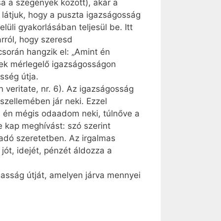
a a szegények között), akár a
 látjuk, hogy a puszta igazságosság
üli gyakorlásában teljesül be. Itt
rról, hogy szeresd
csorán hangzik el: „Amint én
etek mérlegelő igazságosságon
sség útja.
 veritate, nr. 6). Az igazságosság
szellemében jár neki. Ezzel
, én mégis odaadom neki, túlnőve a
e kap meghívást: szó szerint
ladó szeretetben. Az irgalmas
jót, idejét, pénzét áldozza a
lmasság útját, amelyen járva mennyei