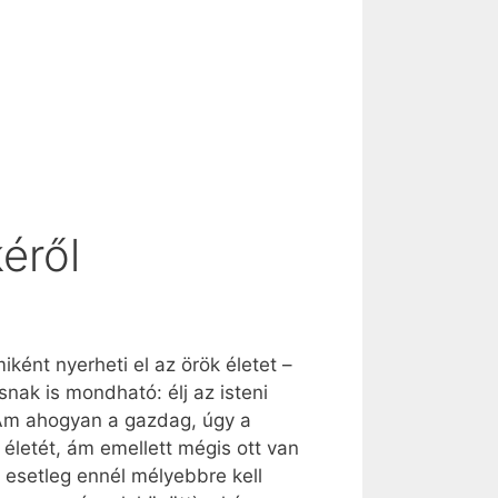
kéről
ént nyerheti el az örök életet –
snak is mondható: élj az isteni
” Ám ahogyan a gazdag, úgy a
letét, ám emellett mégis ott van
 esetleg ennél mélyebbre kell