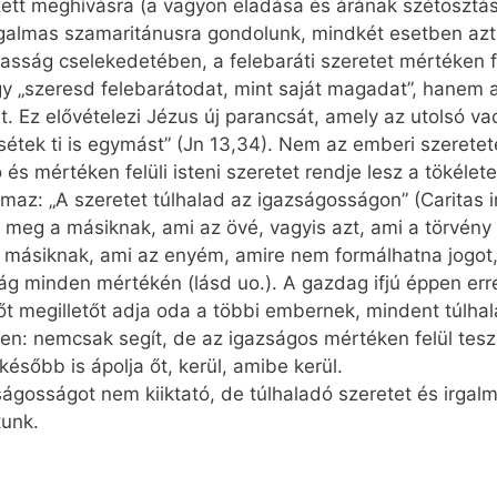
ézett meghívásra (a vagyon eladása és árának szétosztás
 irgalmas szamaritánusra gondolunk, mindkét esetben azt
asság cselekedetében, a felebaráti szeretet mértéken fel
y „szeresd felebarátodat, mint saját magadat”, hanem a
. Ez elővételezi Jézus új parancsát, amely az utolsó va
sétek ti is egymást” (Jn 13,34). Nem az emberi szeret
és mértéken felüli isteni szeretet rendje lesz a tökélete
az: „A szeretet túlhalad az igazságosságon” (Caritas in
 meg a másiknak, ami az övé, vagyis azt, ami a törvény 
 másiknak, ami az enyém, amire nem formálhatna jogot
ág minden mértékén (lásd uo.). A gazdag ifjú éppen err
 őt megilletőt adja oda a többi embernek, mindent túlha
yen: nemcsak segít, de az igazságos mértéken felül tesz 
ésőbb is ápolja őt, kerül, amibe kerül.
zságosságot nem kiiktató, de túlhaladó szeretet és irga
tunk.