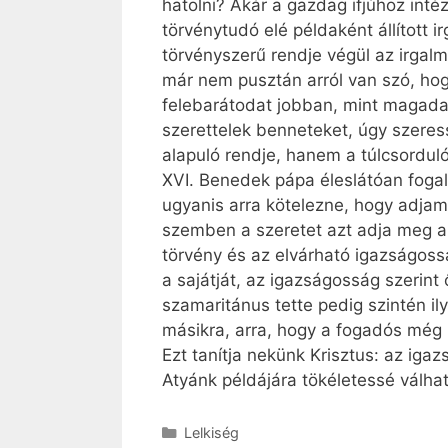
hatolni? Akár a gazdag ifjúhoz int
törvénytudó elé példaként állított
törvényszerű rendje végül az irgalm
már nem pusztán arról van szó, hog
felebarátodat jobban, mint magadat
szerettelek benneteket, úgy szeres
alapuló rendje, hanem a túlcsorduló 
XVI. Benedek pápa éleslátóan fogalm
ugyanis arra kötelezne, hogy adjam
szemben a szeretet azt adja meg a
törvény és az elvárható igazságoss
a sajátját, az igazságosság szerint
szamaritánus tette pedig szintén il
másikra, arra, hogy a fogadós még k
Ezt tanítja nekünk Krisztus: az iga
Atyánk példájára tökéletessé válha
Kategória
Lelkiség