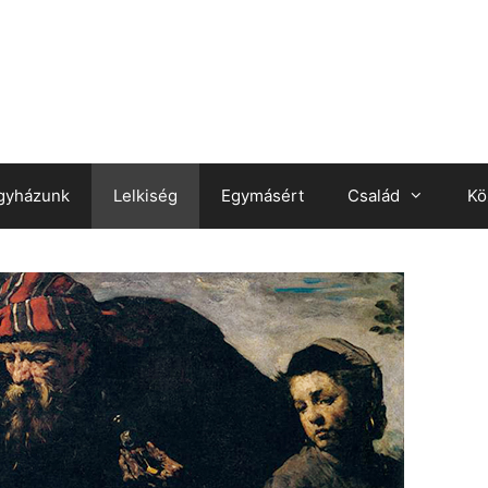
gyházunk
Lelkiség
Egymásért
Család
Kö