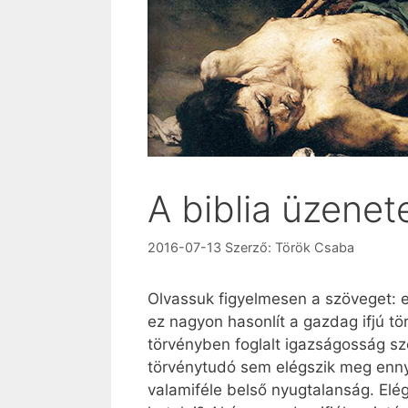
A biblia üzenet
2016-07-13
Szerző:
Török Csaba
Olvassuk figyelmesen a szöveget: e
ez nagyon hasonlít a gazdag ifjú tö
törvényben foglalt igazságosság sz
törvénytudó sem elégszik meg enny
valamiféle belső nyugtalanság. Elé