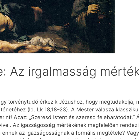
e: Az irgalmasság mérté
gy törvénytudó érkezik Jézushoz, hogy megtudakolja, mik
rténetéhez (ld. Lk 18,18–23). A Mester válasza klassziku
erint! Azaz: „Szeresd Istent és szeresd felebarátodat.
ivel. Az igazságosság mértékének megfelelően rendezi é
g ennek az igazságosságnak a formális megtétele? Vagy