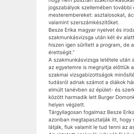
hogy nem pusztán szakmunkásokat ké
jogszabályok szellemében további é
mesterembereket: asztalosokat, ács
valamint szerszámkészítőket.
Besze Erika magyar nyelvet és irod
szakmunkásvizsga után két év alatt
hiszen igen sűrített a program, de
érettségit.”
A szakmunkásvizsga letétele után a
az egyetemre is megnyitja előttük a
szakmai vizsgabizottságok minősíté
tudásról adnak számot a diákok hár
elmúlt tanévben az épület- és szer
között harmadik lett Burger Domonk
helyen végzett.
Tárgyilagosan fogalmaz Besze Erika
azonban megtapasztalják itt, hogy sa
látják, fiuk valamit le tud tenni az