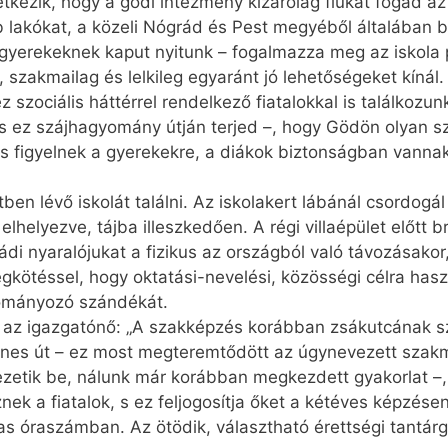
tkezik, hogy a gödi intézmény kizárólag fiúkat fogad az
bb lakókat, a közeli Nógrád és Pest megyéből általában b
 gyerekeknek kaput nyitunk – fogalmazza meg az iskola 
, szakmailag és lelkileg egyaránt jó lehetőségeket kínál
 szociális háttérrel rendelkező fiatalokkal is találkozun
s ez szájhagyomány útján terjed –, hogy Gödön olyan s
s figyelnek a gyerekekre, a diákok biztonságban vann
en lévő iskolát találni. Az iskolakert lábánál csordogá
lhelyezve, tájba illeszkedően. A régi villaépület előtt
aládi nyaralójukat a fizikus az országból való távozásako
egkötéssel, hogy oktatási-nevelési, közösségi célra hasz
dományozó szándékát.
az igazgatónő: „A szakképzés korábban zsákutcának szá
es út – ez most megteremtődött az úgynevezett szakma
ezetik be, nálunk már korábban megkezdett gyakorlat –,
ek a fiatalok, s ez feljogosítja őket a kétéves képzésen
gas óraszámban. Az ötödik, választható érettségi tantá