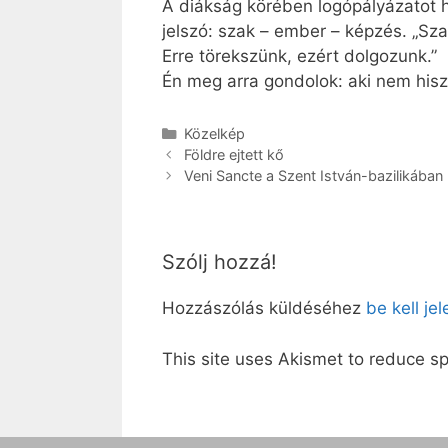
A diákság körében logópályázatot hi
jelszó: szak – ember – képzés. „Sz
Erre törekszünk, ezért dolgozunk.”
Én meg arra gondolok: aki nem hiszi,
Kategória
Közelkép
Földre ejtett kő
Veni Sancte a Szent István-bazilikában
Szólj hozzá!
Hozzászólás küldéséhez
be kell je
This site uses Akismet to reduce 