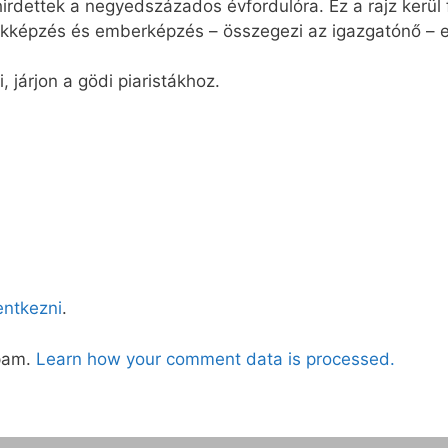
rdettek a negyedszázados évfordulóra. Ez a rajz kerül fe
akképzés és emberképzés – összegezi az igazgatónő – e
 járjon a gödi piaristákhoz.
lentkezni
.
spam.
Learn how your comment data is processed.