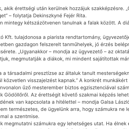
, akik érettségi után kerülnek hozzájuk szakképzésre.
et” – folytatja Dekinszkyné Fejér Rita.
en mintegy kétszázötvenen tanulnak a falak között. A di
tó Kft. tulajdonosa a piarista rendtartomány, ügyvezető
letben gazdagon felszerelt tanműhelyek, jó érzés belépn
csérete. „Ugyanakkor – mondja az ügyvezető – az oktat
juk, megmutatják a diákok, mi mindent sajátítottak már 
 a társadalmi presztízse az általuk tanult mesterségekn
l közvetlen visszajelzést kapnak.” A konkrét munkákért
ínvonalon űző mesterember biztos egzisztenciával szá
ik Gödöllőről. Az érettségit követő szakmai képzés lehe
ének van kapcsolata a hitélettel – mondja Galsa László
g nem természetes, de ügyelünk arra, hogy számukra ne l
mmal a szentmise.
nk megmutatni számukra egy lehetséges utat. Ha élnek ez