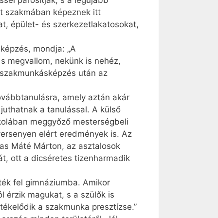
el párosítják, s a legújabb
ét szakmában képeznek itt
t, épület- és szerkezetlakatosokat,
 képzés, mondja: „A
, s megvallom, nekünk is nehéz,
 a szakmunkásképzés után az
ovábbtanulásra, amely aztán akár
juthatnak a tanulással. A külső
iskolában meggyőző mesterségbeli
versenyen elért eredmények is. Az
kas Máté Márton, az asztalosok
t, ott a dicséretes tizenharmadik
tték fel gimnáziumba. Amikor
l érzik magukat, s a szülők is
értékelődik a szakmunka presztízse.”