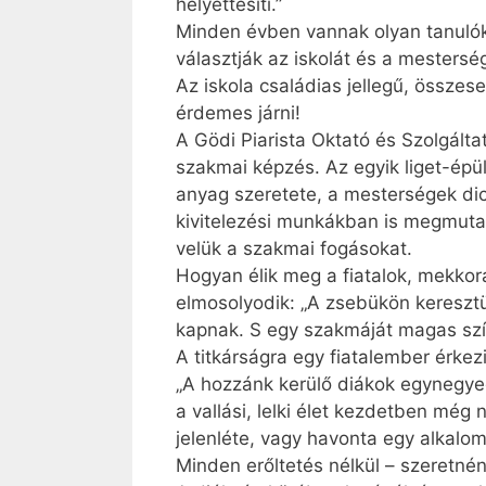
helyettesíti.”
Minden évben vannak olyan tanulók
választják az iskolát és a mesterség
Az iskola családias jellegű, összes
érdemes járni!
A Gödi Piarista Oktató és Szolgálta
szakmai képzés. Az egyik liget-épü
anyag szeretete, a mesterségek di
kivitelezési munkákban is megmutat
velük a szakmai fogásokat.
Hogyan élik meg a fiatalok, mekkora
elmosolyodik: „A zsebükön keresztü
kapnak. S egy szakmáját magas sz
A titkárságra egy fiatalember érkez
„A hozzánk kerülő diákok egynegyed
a vallási, lelki élet kezdetben mé
jelenléte, vagy havonta egy alkalo
Minden erőltetés nélkül – szeretné