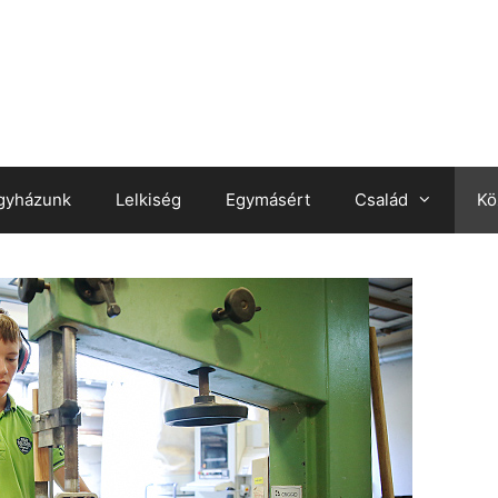
gyházunk
Lelkiség
Egymásért
Család
Kö