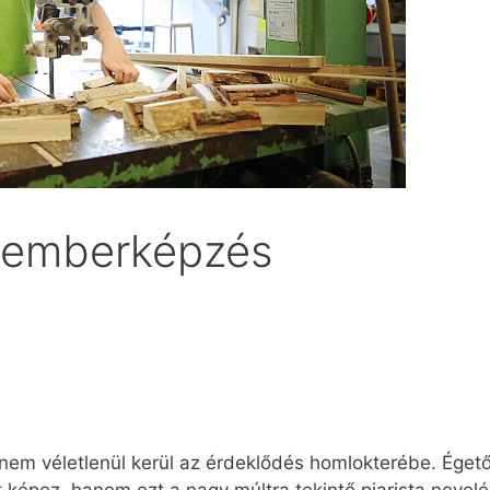
 emberképzés
nem véletlenül kerül az érdeklődés homlokterébe. Égető hi