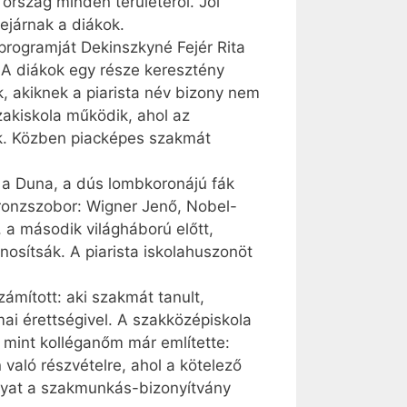
 ország minden területéről. Jól
ejárnak a diákok.
programját Dekinszkyné Fejér Rita
. A diákok egy része keresztény
k, akiknek a piarista név bizony nem
zakiskola működik, ahol az
ak. Közben piacképes szakmát
l a Duna, a dús lombkoronájú fák
 bronzszobor: Wigner Jenő, Nobel-
r, a második világháború előtt,
nosítsák. A piarista iskolahuszonöt
mított: aki szakmát tanult,
i érettségivel. A szakközépiskola
 mint kolléganőm már említette:
 való részvételre, ahol a kötelező
rgyat a szakmunkás-bizonyítvány