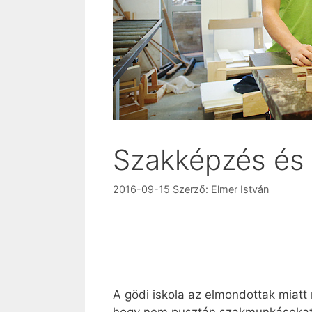
Szakképzés és
2016-09-15
Szerző:
Elmer István
A gödi iskola az elmondottak miatt 