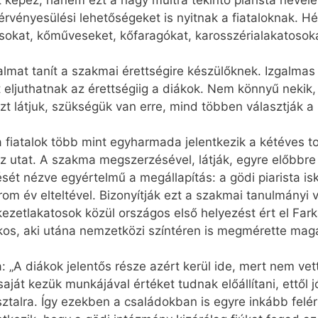
pez, hanem ezt a nagy múltra tekintő piarista neveléss
rvényesülési lehetőségeket is nyitnak a fiataloknak. H
okat, kőműveseket, kőfaragókat, karosszérialakatosoka
almat tanít a szakmai érettségire készülőknek. Izgalmas
 eljuthatnak az érettségiig a diákok. Nem könnyű nekik
 azt látjuk, szükségük van erre, mind többen választják
 fiatalok több mint egyharmada jelentkezik a kétéves t
z utat. A szakma megszerzésével, látják, egyre előbbre 
sét nézve egyértelmű a megállapítás: a gödi piarista 
om év elteltével. Bizonyítják ezt a szakmai tanulmányi 
kezetlakatosok közül országos első helyezést ért el Far
os, aki utána nemzetközi színtéren is megmérette magá
: „A diákok jelentős része azért kerül ide, mert nem ve
ját kezük munkájával értéket tudnak előállítani, ettől jó
 asztalra. Így ezekben a családokban is egyre inkább fel