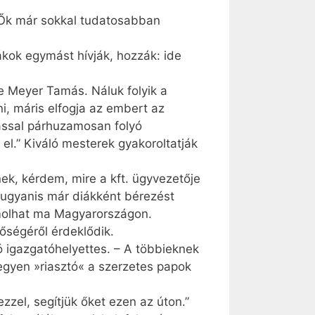
 „Ők már sokkal tudatosabban
ákok egymást hívják, hozzák: ide
je Meyer Tamás. Náluk folyik a
i, máris elfogja az embert az
ással párhuzamosan folyó
el.” Kiváló mesterek gyakoroltatják
ek, kérdem, mire a kft. ügyvezetője
 ugyanis már diákként bérezést
molhat ma Magyarországon.
tőségéről érdeklődik.
 igazgatóhelyettes. – A többieknek
egyen »riasztó« a szerzetes papok
zel, segítjük őket ezen az úton.”