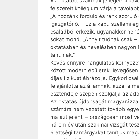
Az oktatott szakmák jellegéből köve
felszerelt kollégium várja a távola
„A hozzánk forduló és ránk szoruló
igazgatónő. – Ez a kapu szellemileg
családból érkezik, ugyanakkor nehéz
sokat mond. „Annyit tudnak csak – 
oktatásban és nevelésben nagyon i
tanulnak.”
Kevés ennyire hangulatos környezetb
között modern épületek, levegősen e
díjas fizikust ábrázolja. Egykori cs
felajánlotta az államnak, azzal a m
esztendeje szépen szolgálja az a
Az oktatás újdonságát magyarázza 
számára nem vezetett tovább egyen
ma azt jelenti – országosan most v
három év után szakmai vizsgát teszn
érettségi tantárgyakat tanítjuk ma