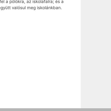
l a pólókra, az iskolafalra; és a
gyütt valósul meg iskolánkban.