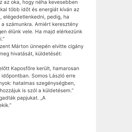
 ez az oka, hogy néha kevesebben
l több időt és energiát kíván az
, elégedetlenkedni, pedig, ha
ik a számunkra. Amiért keresztény
gen élünk vele. Ha majd elérkezünk
.”
zent Márton ünnepén elvitte cigány
eg hivatását, küldetését:
előtt Kaposfőre került, hamarosan
t időpontban. Somos László erre
ányok: hatalmas szegénységben,
hozzájuk is szól a küldetésem.”
ogadták papjukat. „A
kik.”