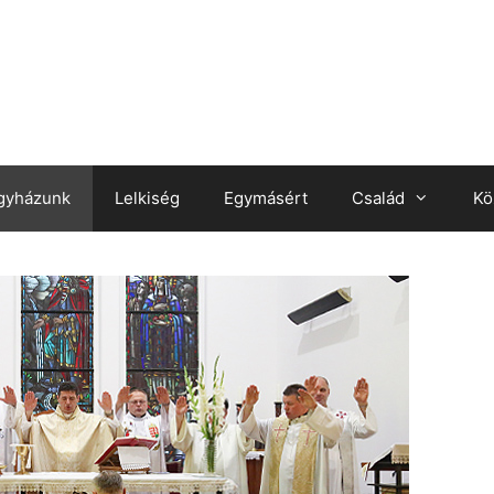
gyházunk
Lelkiség
Egymásért
Család
Kö