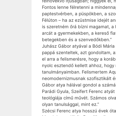
felnövekvő ifjúságban; higgyék el, h
Fontos lenne félretenni a mindenna
paptestvérben, a püspökben, a szom
Félúton – ha az ezüstmise idejét an
is szeretném őrá bízni magamat, a
arcát a gyermekekben, a kereső fi
betegekben és a szenvedőkben.”
Juhász Gábor atyával a Bódi Mária
pappá szenteltek, azt gondoltam, 
el arra a felismerésre, hogy a korá
nyolc esztendő kellett ahhoz, hogy 
tanulmányaimban. Felismertem Aqui
neomodernizmusnak szofisztikált é
Gábor atya hálával gondol a számár
Parádi Gyula, Szeifert Ferenc atyát
teológiája című művét. Számos olva
olyan tanulsággal, mint ez.”
Szécsi Ferenc atya hosszú évek óta