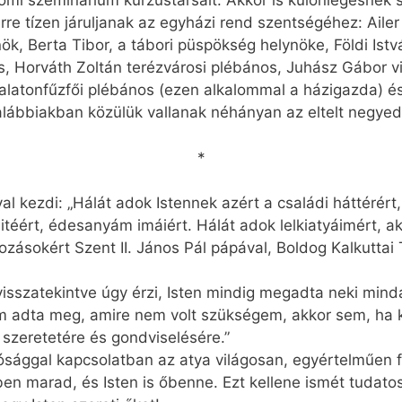
omi szeminárium kurzustársait. Akkor is különlegesnek
re tízen járuljanak az egyházi rend szentségéhez: Ail
k, Berta Tibor, a tábori püspökség helynöke, Földi Is
s, Horváth Zoltán terézvárosi plébános, Juhász Gábor v
alatonfűzfői plébános (ezen alkalommal a házigazda) é
lábbiakban közülük vallanak néhányan az eltelt negyedsz
*
val kezdi: „Hálát adok Istennek azért a családi háttérér
éért, édesanyám imáiért. Hálát adok lelkiatyáimért, aki
kozásokért Szent II. János Pál pápával, Boldog Kalkuttai 
visszatekintve úgy érzi, Isten mindig megadta neki mind
m adta meg, amire nem volt szükségem, akkor sem, ha ké
szeretetére és gondviselésére.”
ósággal kapcsolatban az atya világosan, egyértelműen f
en marad, és Isten is őbenne. Ezt kellene ismét tudatos