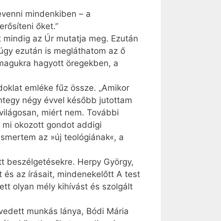
revenni mindenkiben – a
rősíteni őket.”
at mindig az Úr mutatja meg. Ezután
úgy ezután is megláthatom az ő
 magukra hagyott öregekben, a
doklat emléke fűz össze. „Amikor
ntegy négy évvel később jutottam
 világosan, miért nem. További
, mi okozott gondot addigi
smertem az »új teológiának«, a
tt beszélgetésekre. Herpy György,
 és az írásait, mindenekelőtt A test
t olyan mély kihívást és szolgált
nvedett munkás lánya, Bódi Mária