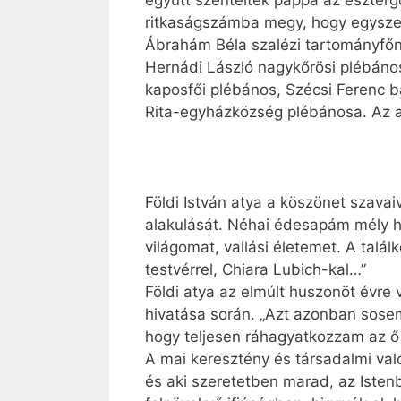
együtt szentelték pappá az eszterg
ritkaságszámba megy, hogy egyszer
Ábrahám Béla szalézi tartományfőnö
Hernádi László nagykőrösi plébáno
kaposfői plébános, Szécsi Ferenc b
Rita-egyházköz­ség plébánosa. Az a
Földi István atya a köszönet szavai
alakulását. Néhai édesapám mély hit
világomat, vallási életemet. A talál
testvérrel, Chiara Lubich-kal…”
Földi atya az elmúlt huszonöt évre 
hivatása során. „Azt azonban sose
hogy teljesen ráhagyatkozzam az ő 
A mai keresztény és társadalmi val
és aki szeretetben marad, az Istenb