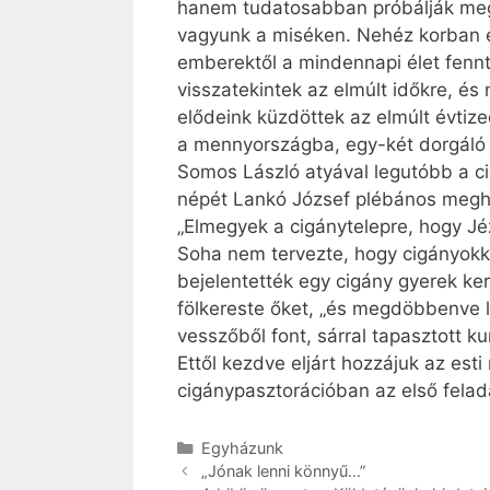
hanem tudatosabban próbálják megé
vagyunk a miséken. Nehéz korban é
emberektől a mindennapi élet fennt
visszatekintek az elmúlt időkre, és
elődeink küzdöttek az elmúlt évtiz
a mennyországba, egy-két dorgáló 
Somos László atyával legutóbb a c
népét Lankó József plébános meghí
„Elmegyek a cigánytelepre, hogy Jé
Soha nem tervezte, hogy cigányokka
bejelentették egy cigány gyerek ke
fölkereste őket, „és megdöbbenve 
vesszőből font, sárral tapasztott k
Ettől kezdve eljárt hozzájuk az esti
cigánypasztorációban az első felada
Kategória
Egyházunk
„Jónak lenni könnyű…”