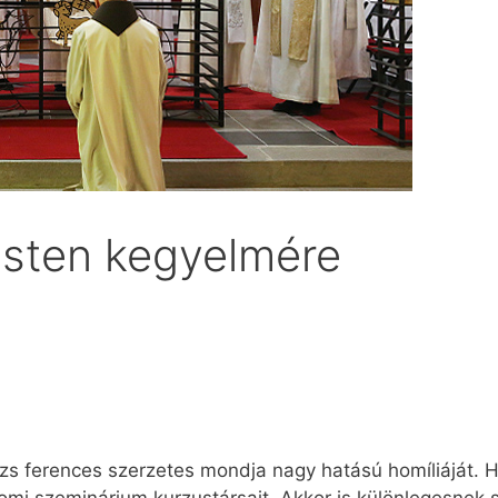
Isten kegyelmére
s ferences szerzetes mondja nagy hatású homíliáját. H