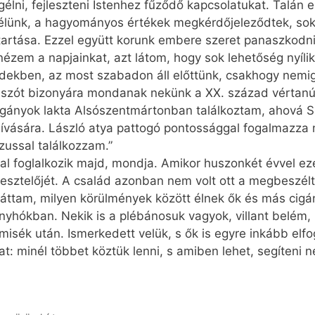
lni, fejleszteni Istenhez fűződő kapcsolatukat. Talán
lünk, a hagyományos értékek megkérdőjeleződtek, sokka
artása. Ezzel együtt korunk embere szeret panaszkodni
 nézem a napjainkat, azt látom, hogy sok lehetőség nyíl
edekben, az most szabadon áll előttünk, csakhogy nemi
szót bizonyára mondanak nekünk a XX. század vértanúi
igányok lakta Alsószentmártonban találkoztam, ahová S
vására. László atya pattogó pontossággal fogalmazza m
zussal találkozzam.”
l foglalkozik majd, mondja. Amikor huszonkét évvel ez
resztelőjét. A család azonban nem volt ott a megbeszél
láttam, milyen körülmények között élnek ők és más cig
unyhókban. Nekik is a plébánosuk vagyok, villant belém, 
 misék után. Ismerkedett velük, s ők is egyre inkább elf
t: minél többet köztük lenni, s amiben lehet, segíteni ne