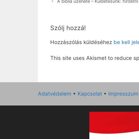
A biblia üzenete – Küldetésünk: hirdetni
Szólj hozzá!
Hozzászólás küldéséhez
be kell je
This site uses Akismet to reduce 
Adatvédelem
•
Kapcsolat
•
Impresszum