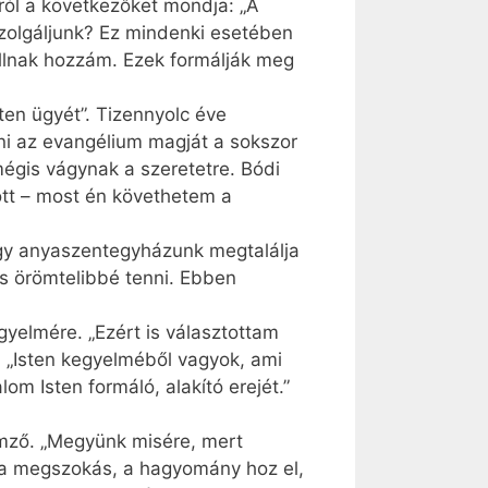
ról a következőket mondja: „A
szolgáljunk? Ez mindenki esetében
 állnak hozzám. Ezek formálják meg
ten ügyét”. Tizennyolc éve
teni az evangélium magját a sokszor
mégis vágynak a szeretetre. Bódi
ött – most én követhetem a
hogy anyaszentegyházunk megtalálja
s örömtelibbé tenni. Ebben
gyelmére. „Ezért is választottam
: „Isten kegyelméből vagyok, ami
om Isten formáló, alakító erejét.”
emző. „Megyünk misére, mert
m a megszokás, a hagyomány hoz el,