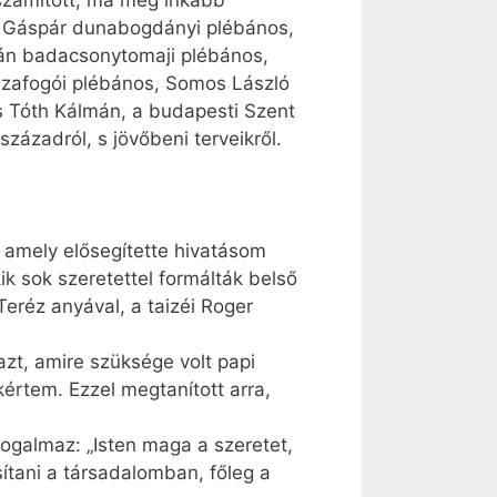
 számított, ma még inkább
er Gáspár dunabogdányi plébános,
tván badacsonytomaji plébános,
izafogói plébános, Somos László
s Tóth Kálmán, a budapesti Szent
ázadról, s jövőbeni terveikről.
t, amely elősegítette hivatásom
k sok szeretettel formálták belső
Teréz anyával, a taizéi Roger
azt, amire szüksége volt papi
rtem. Ezzel megtanított arra,
ogalmaz: „Isten maga a szeretet,
ítani a társadalomban, főleg a