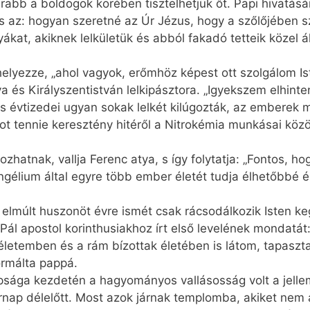
bb a boldogok körében tisztelhetjük őt. Papi hivatásá
és az: hogyan szeretné az Úr Jézus, hogy a szőlőjében 
ákat, akiknek lelkületük és abból fakadó tetteik közel
elyezze, „ahol vagyok, erőmhöz képest ott szolgálom Is
ya és Királyszent­istván lelkipásztora. „Igyekszem elhin
us évtizedei ugyan sokak lelkét kilúgozták, az emberek 
t tennie keresztény hitéről a Nitrokémia munkásai köz
zhatnak, vallja Ferenc atya, s így folytatja: „Fontos, 
gélium által egyre több ember életét tudja élhetőbbé é
 elmúlt huszonöt évre ismét csak rácsodálkozik Isten ke
l apostol korinthusiakhoz írt első levelének mondatát
életemben és a rám bízottak életében is látom, tapasztal
ormálta pappá.
psága kezdetén a hagyományos vallásosság volt a jell
árnap délelőtt. Most azok járnak templomba, akiket ne