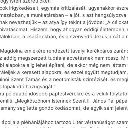
ogy Isten szereti őket!
pok irigykedéseit, egymás kritizálását, ugyanakkor ész
szédban, a munkatársban – a jót, s azt hangsúlyozva e
nak nevezhetjük – az atya így tekint a jövőbe: „A célok
 hivatásomat. Hiszem, hogy ahogyan eddigi életemben, 
atalokban, a családokban, és a szenvedő Jézus arcát a
 Magdolna emlékére rendezett tavalyi kerékpáros zarán
az addig megszerzett tudás alapvetésnek nem rossz. Mi
bbi alapokra alig lehet építeni, de akkor még nem láttam
ráleljek a keresett alapokra, és ezzel együtt megtudjam
nói Szent Tamás és a neotomisták szintézisét, és megi
s lopakodó hazugságát.”
a példaadó idősebb paptestvérekre és a velük folytato
 említi. „Megköszönöm Istennek Szent II. János Pál pápát
smány segítette gondolkodásomat, de egyik sem jelentet
 ápolja a plébániájához tartozó Litér vértanúságot sze