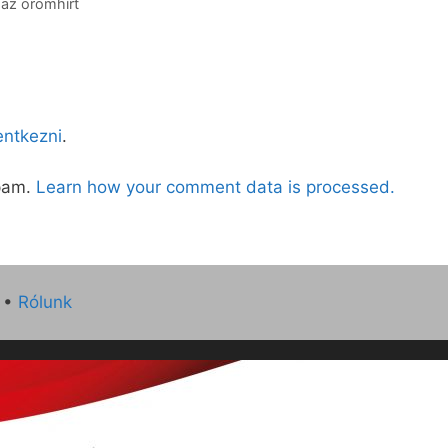
 az örömhírt
lentkezni
.
spam.
Learn how your comment data is processed.
•
Rólunk