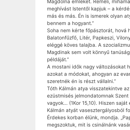
Magdolna emlékét. Reméli, mihamara
meghívást Istentől kapjuk – a kérd
más és más. Én is ismerek olyan aty
bennem a hogyant.”
Soha nem kérte főpásztorát, hová h
Balatonfűzfő, Litér, Papkeszi, Vilon
eléggé köves talajba. A szocializm
Magdinak sem volt könnyű tanúságo
példáját.”
A mostani idők nagy változásokat ho
azokat a módokat, ahogyan az evan
szeretnék én is részt vállalni.”
Tóth Kálmán atya visszatekintve az
ezüstmisés jelmondatomnak Szent Pá
vagyok… (1Kor 15,10). Hiszen saját 
Kálmán atyát vasesztergályosból f
Érdekes korban élünk, mondja. „Pa
megszoktuk, mit is csinálnánk vas