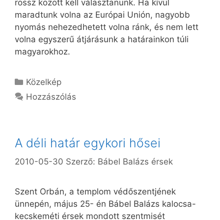
rossz között kell választanunk. Ha kívül
maradtunk volna az Európai Unión, nagyobb
nyomás nehezedhetett volna ránk, és nem lett
volna egyszerű átjárásunk a határainkon túli
magyarokhoz.
Kategória
Közelkép
Hozzászólás
A déli határ egykori hősei
2010-05-30
Szerző:
Bábel Balázs érsek
Szent Orbán, a templom védőszentjének
ünnepén, május 25- én Bábel Balázs kalocsa-
kecskeméti érsek mondott szentmisét