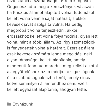
biztosítania a szabadságot. Erre a kifogásra
Órigenész adta meg a keresztények válaszát:
ha Krisztus államot alapított volna, tudomásul
kellett volna vennie saját határait, s ekkor
kevesek javát szolgálta volna. Ha pedig
megpróbált volna terjeszkedni, akkor
erőszakhoz kellett volna folyamodnia, olyan lett
volna, mint a többi állam. Az irigy szomszédok
is fenyegették volna a határait. Ezért az állam
csak kevesek számára lenne megoldás, neki
olyan társaságot kellett alapítania, amely
mindenütt fenn tud maradni, meg kellett alkotni
az együttélésnek azt a módját, az igazságnak
és a szabadságnak azt a terét, amely nincs
kötve semmilyen államrendhez sem. Ezért
kellett egyházat alapítania, ahogyan tette.
Kategória
Egyházunk