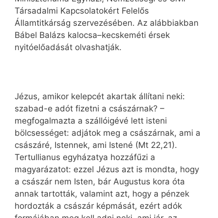
Társadalmi Kapcsolatokért Felelős
Államtitkárság szervezésében. Az alábbiakban
Bábel Balázs kalocsa–kecskeméti érsek
nyitóelőadását olvashatják.
Jézus, amikor kelepcét akartak állítani neki:
szabad-e adót fizetni a császárnak? –
megfogalmazta a szállóigévé lett isteni
bölcsességet: adjátok meg a császárnak, ami a
császáré, Istennek, ami Istené (Mt 22,21).
Tertullianus egyházatya hozzáfűzi a
magyarázatot: ezzel Jézus azt is mondta, hogy
a császár nem Isten, bár Augustus kora óta
annak tartották, valamint azt, hogy a pénzek
hordozták a császár képmását, ezért adók