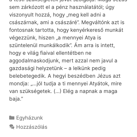
sem zárkózott el a pénz használatától; úgy
viszonyult hozzá, hogy „meg kell adni a
császárnak, ami a császáré”. Megváltónk azt is
fontosnak tartotta, hogy kenyérkereső munkát
végezzünk, hiszen „a mennyei Atya is
szüntelenül munkálkodik”. Ám arra is intett,
hogy e világ fiaival ellentétben ne
aggodalmaskodjunk, mert azzal nem javul a
gazdasági helyzetünk – a lelkünk pedig
belebetegedik. A hegyi beszédben Jézus azt
mondja: „…jól tudja a ti mennyei Atyátok, mire
van szükségetek. (…) Elég a napnak a maga
baja.”
Kategória
Egyházunk
Hozzászólás