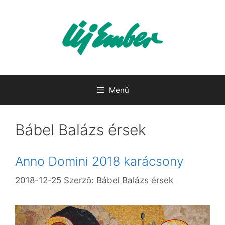
Kilépés
a
tartalomba
Menü
Bábel Balázs érsek
Anno Domini 2018 karácsony
2018-12-25
Szerző:
Bábel Balázs érsek