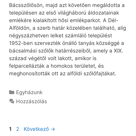
Bácsszőlősön, majd azt követően megáldotta a
településen az első világháború áldozatainak
emlékére kialakított hősi emlékparkot. A Dél-
Alföldön, a szerb határ közelében található, alig
négyszázhetven lelket számláló települést
1952-ben szervezték önálló tanyás községgé a
bácsalmási szőlők határrészeiből, amely a XIX.
század végétől volt lakott, amikor is
felparcellázták a homokos területet, és
meghonosították ott az alföldi szőlőfajtákat.
Kategória
Egyházunk
Hozzászólás
Oldal
Oldal
1
2
Következő
→