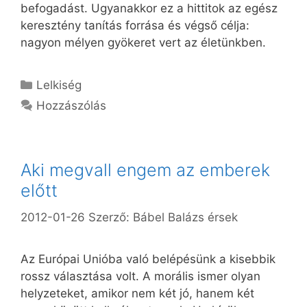
befogadást. Ugyanakkor ez a hittitok az egész
keresztény tanítás forrása és végső célja:
nagyon mélyen gyökeret vert az életünkben.
Kategória
Lelkiség
Hozzászólás
Aki megvall engem az emberek
előtt
2012-01-26
Szerző:
Bábel Balázs érsek
Az Európai Unióba való belépésünk a kisebbik
rossz választása volt. A morális ismer olyan
helyzeteket, amikor nem két jó, hanem két