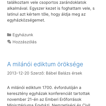
találkoztam vele csoportos zarándoklatok
alkalmával. Egyszer kezet is foghattam vele, s
latinul azt kértem tőle, hogy áldja meg az
egyházközségemet.
Kategória
Egyházunk
Hozzászólás
A milánói ediktum öröksége
2013-12-20
Szerző:
Bábel Balázs érsek
A milánói ediktum 1700. évfordulóján a
keresztény egyházak konferenciát tartottak
november 21-én az Emberi Erőforrások
Minisztériuma Egyházi, Nemzetiségi és Civil