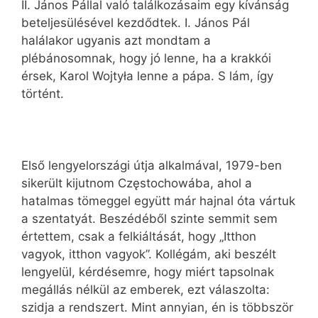
II. János Pállal való találkozásaim egy kívánság
beteljesülésével kezdődtek. I. János Pál
halálakor ugyanis azt mondtam a
plébánosomnak, hogy jó lenne, ha a krakkói
érsek, Karol Wojtyła lenne a pápa. S lám, így
történt.
Első lengyelországi útja alkalmával, 1979-ben
sikerült kijutnom Częstochowába, ahol a
hatalmas tömeggel együtt már hajnal óta vártuk
a szentatyát. Beszédéből szinte semmit sem
értettem, csak a felkiáltását, hogy „Itthon
vagyok, itthon vagyok”. Kollégám, aki beszélt
lengyelül, kérdésemre, hogy miért tapsolnak
megállás nélkül az emberek, ezt válaszolta:
szidja a rendszert. Mint annyian, én is többször