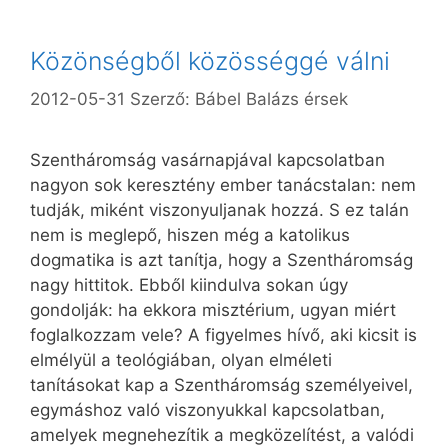
Közönségből közösséggé válni
2012-05-31
Szerző:
Bábel Balázs érsek
Szentháromság vasárnapjával kapcsolatban
nagyon sok keresztény ember tanácstalan: nem
tudják, miként viszonyuljanak hozzá. S ez talán
nem is meglepő, hiszen még a katolikus
dogmatika is azt tanítja, hogy a Szentháromság
nagy hittitok. Ebből kiindulva sokan úgy
gondolják: ha ekkora misztérium, ugyan miért
foglalkozzam vele? A figyelmes hívő, aki kicsit is
elmélyül a teológiában, olyan elméleti
tanításokat kap a Szentháromság személyeivel,
egymáshoz való viszonyukkal kapcsolatban,
amelyek megnehezítik a megközelítést, a valódi