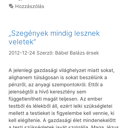
Hozzászólás
„Szegények mindig lesznek
veletek”
2012-12-24
Szerző:
Bábel Balázs érsek
A jelenlegi gazdasági világhelyzet miatt sokat,
alighanem túlságosan is sokat beszélünk a
pénzről, az anyagi szempontokról. Ettől a
jelenségtől a hívő keresztény sem
függetlenítheti magát teljesen. Az ember
testből és lélekből áll, ezért lelki szükségletei
mellett a testieket is figyelembe kell vennie, ki
kell elégítenie. A gazdasági élet mindenekelőtt
a testi szükségletek javát szolgálja. Maga Jézus