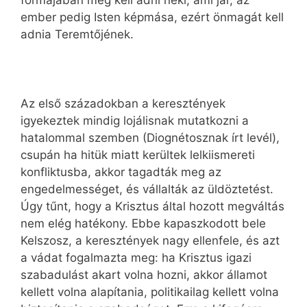
formájában meg kell adni neki, ami jár, az
ember pedig Isten képmása, ezért önmagát kell
adnia Teremtőjének.
Az első századokban a keresztények
igyekeztek mindig lojálisnak mutatkozni a
hatalommal szemben (Diognétosznak írt levél),
csupán ha hitük miatt kerültek lelkiismereti
konfliktusba, akkor tagadták meg az
engedelmességet, és vállalták az üldöztetést.
Úgy tűnt, hogy a Krisztus által hozott megváltás
nem elég hatékony. Ebbe kapaszkodott bele
Kelszosz, a keresztények nagy ellenfele, és azt
a vádat fogalmazta meg: ha Krisztus igazi
szabadulást akart volna hozni, akkor államot
kellett volna alapítania, politikailag kellett volna