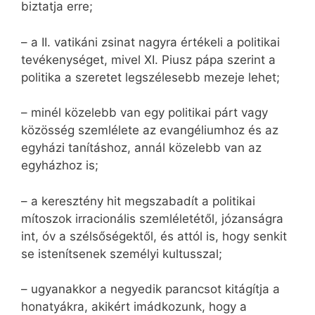
biztatja erre;
– a II. vatikáni zsinat nagyra értékeli a politikai
tevékenységet, mivel XI. Piusz pápa szerint a
politika a szeretet legszélesebb mezeje lehet;
– minél közelebb van egy politikai párt vagy
közösség szemlélete az evangéliumhoz és az
egyházi tanításhoz, annál közelebb van az
egyházhoz is;
– a keresztény hit megszabadít a politikai
mítoszok irracionális szemléletétől, józanságra
int, óv a szélsőségektől, és attól is, hogy senkit
se istenítsenek személyi kultusszal;
– ugyanakkor a negyedik parancsot kitágítja a
honatyákra, akikért imádkozunk, hogy a