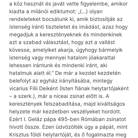
a köz hasznát és javát vette figyelembe, amikor
kiadta a milánói ediktumot: „(…) olyan
rendeleteket bocsátunk ki, amik biztosítják az
istenség iránti tiszteletet és imádást, azaz hogy
megadjuk a keresztényeknek és mindenkinek
azt a szabad választást, hogy azt a vallást
kövesse, amelyiket akarja, úgyhogy bármelyik
istenség vagy mennyei hatalom jóakarattal
lehessen irántunk és mindenki iránt, aki
hatalmuk alatt él.” De már a kezdet kezdetén
belefolyt az egyház irányításába, mintegy
vicarius Filii Deiként (Isten fiának helytartójaként
– a szerk.), már a niceai zsinat előtt is. A
keresztények felszabadítása, majd kiváltságos
helyzete már kezdetben veszélyeket hordott.
Ezért I. Geláz pápa 495-ben Rómában zsinatot
hívott össze. Ezen üdvözölték úgy a pápát, mint
Krisztus földi helytartóját, és ő fogalmazta meg