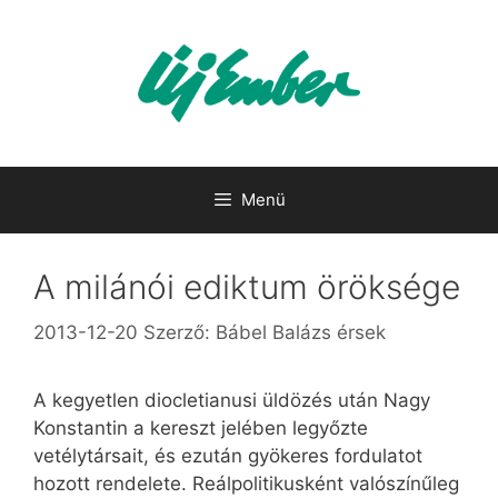
Kilépés
a
tartalomba
Menü
A milánói ediktum öröksége
2013-12-20
Szerző:
Bábel Balázs érsek
A kegyetlen diocletianusi üldözés után Nagy
Konstantin a kereszt jelében legyőzte
vetélytársait, és ezután gyökeres fordulatot
hozott rendelete. Reálpolitikusként valószínűleg