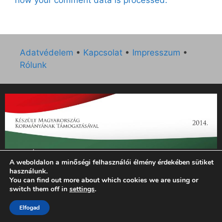
how your comment data is processed.
Adatvédelem
•
Kapcsolat
•
Impresszum
•
Rólunk
„Az Új Ember katolikus hetilap 2014. évi működésének
A weboldalon a minőségi felhasználói élmény érdekében sütiket
támogatását az EGYH-KCP-14-P-0121 sz. támogatási
használunk.
szerződés keretében 3 000 000 Ft összegben támogatta az
You can find out more about which cookies we are using or
Emberi Erőforrások Minisztériuma.”
switch them off in
settings
.
Elfogad
© 2026 Magyar Kurír - Új Ember
• Készült
GeneratePress