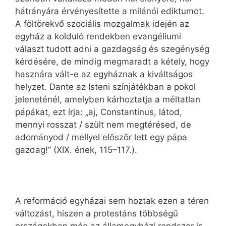
hátrányára érvényesítette a milánói ediktumot.
A föltörekvő szociális mozgalmak idején az
egyház a kolduló rendekben evangéliumi
választ tudott adni a gazdagság és szegénység
kérdésére, de mindig megmaradt a kétely, hogy
hasznára vált-e az egyháznak a kiváltságos
helyzet. Dante az Isteni színjátékban a pokol
jeleneténél, amelyben kárhoztatja a méltatlan
pápákat, ezt írja: „aj, Constantinus, látod,
mennyi rosszat / szült nem megtérésed, de
adományod / mellyel először lett egy pápa
gazdag!” (XIX. ének, 115–117.).
A reformáció egyházai sem hoztak ezen a téren
változást, hiszen a protestáns többségű