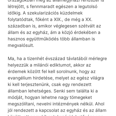
országokban még az államegyházi rendszer is
létrejött, s fennmaradt egészen a legutolsó
időkig. A szekularizációs küzdelmek
folytatódtak, főként a XIX., de még a XX.
században is, amikor véglegesen szétvált az
állam és az egyház, ám a közjó érdekében a
hasznos együttműködés több államban is
megvalósult.
Ma, ha a tizenhét évszázad távlatából mérlegre
helyezzük a milánói ediktumot, akkor az
érdemek között fel kell sorolnunk, hogy az
evangélium hirdetése, melyet az egész világra
ki kell terjesztenünk, csak egy rendezett
államban lehetséges. Senki sem találta ki a
módját, hogyan lehetne nagy tömegeket
megszólítani, nevelni intézmények nélkül. Ahol
jól rendezett a kapcsolat az egyház és az állam