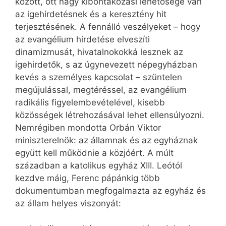
között, ott nagy kibontakozási lehetősége van
az igehirdetésnek és a keresztény hit
terjesztésének. A fennálló veszélyeket – hogy
az evangélium hirdetése elveszíti
dinamizmusát, hivatalnokokká lesznek az
igehirdetők, s az úgynevezett népegyházban
kevés a személyes kapcsolat – szüntelen
megújulással, megtéréssel, az evangélium
radikális figyelembevételével, kisebb
közösségek létrehozásával lehet ellensúlyozni.
Nemrégiben mondotta Orbán Viktor
miniszterelnök: az államnak és az egyháznak
együtt kell működnie a közjóért. A múlt
században a katolikus egyház XIII. Leótól
kezdve máig, Ferenc pápánkig több
dokumentumban megfogalmazta az egyház és
az állam helyes viszonyát: