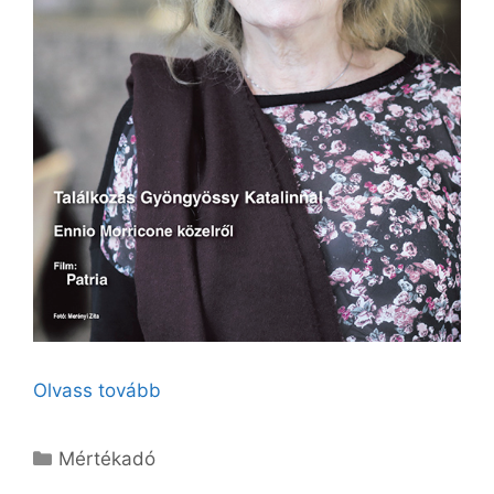
Olvass tovább
Kategória
Mértékadó