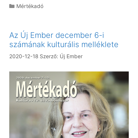
Kategória
Mértékadó
Az Új Ember december 6-i
számának kulturális melléklete
2020-12-18
Szerző:
Új Ember