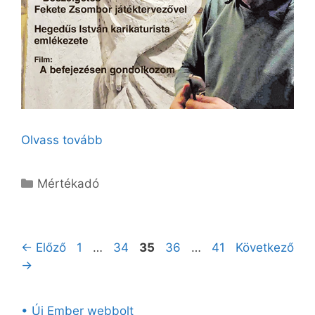
Olvass tovább
Kategória
Mértékadó
Oldal
Oldal
Oldal
Oldal
Oldal
←
Előző
1
…
34
35
36
…
41
Következő
→
• Új Ember webbolt