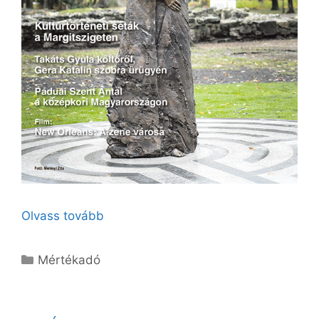
Olvass tovább
Kategória
Mértékadó