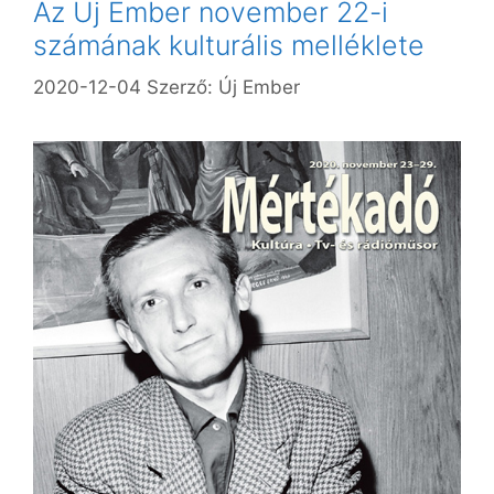
Az Új Ember november 22-i
számának kulturális melléklete
2020-12-04
Szerző:
Új Ember