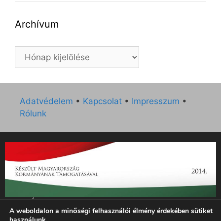
Archívum
Archívum
Adatvédelem
•
Kapcsolat
•
Impresszum
•
Rólunk
„Az Új Ember katolikus hetilap 2014. évi működésének
A weboldalon a minőségi felhasználói élmény érdekében sütiket
támogatását az EGYH-KCP-14-P-0121 sz. támogatási
használunk.