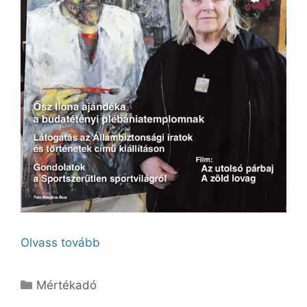
Olvass tovább
Kategória
Mértékadó