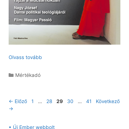
Olvass tovább
Kategória
Mértékadó
Oldal
Oldal
Oldal
Oldal
Oldal
←
Előző
1
…
28
29
30
…
41
Következő
→
• Új Ember webbolt