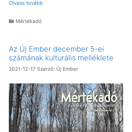
Olvass tovább
Kategória
Mértékadó
Az Új Ember december 5-ei
számának kulturális melléklete
2021-12-17
Szerző:
Új Ember