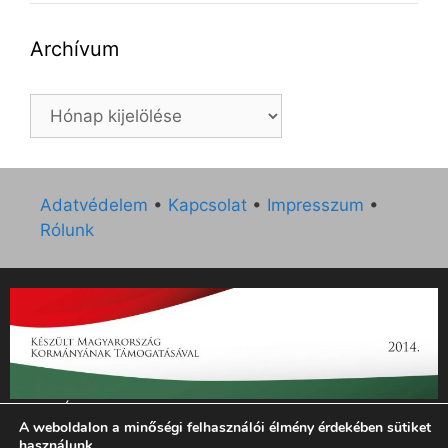
Archívum
Archívum
Adatvédelem
•
Kapcsolat
•
Impresszum
•
Rólunk
„Az Új Ember katolikus hetilap 2014. évi működésének
A weboldalon a minőségi felhasználói élmény érdekében sütiket
támogatását az EGYH-KCP-14-P-0121 sz. támogatási
használunk.