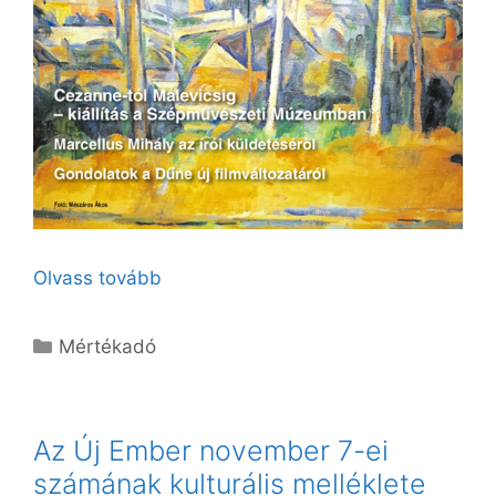
Olvass tovább
Kategória
Mértékadó
Az Új Ember november 7-ei
számának kulturális melléklete