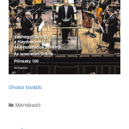
Olvass tovább
Kategória
Mértékadó