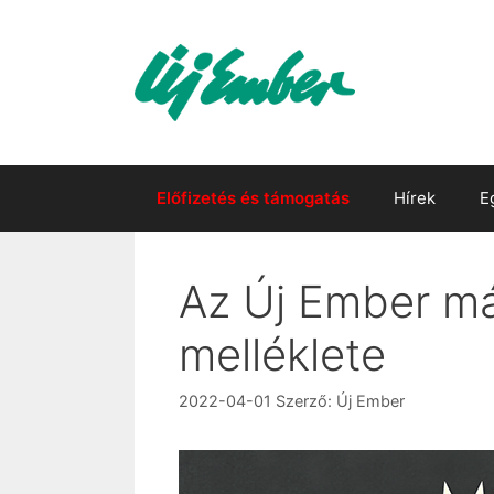
Kilépés
a
tartalomba
Előfizetés és támogatás
Hírek
E
Az Új Ember má
melléklete
2022-04-01
Szerző:
Új Ember