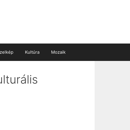
zelkép
Kultúra
Mozaik
turális