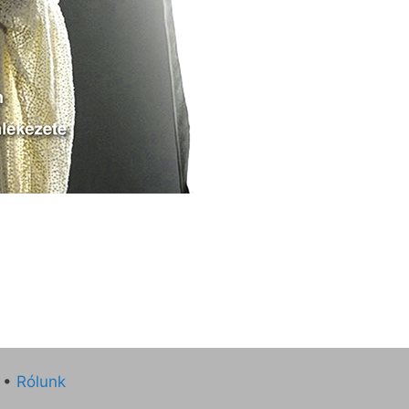
•
Rólunk