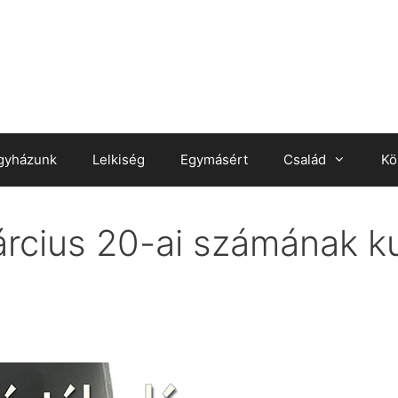
gyházunk
Lelkiség
Egymásért
Család
Kö
rcius 20-ai számának kul