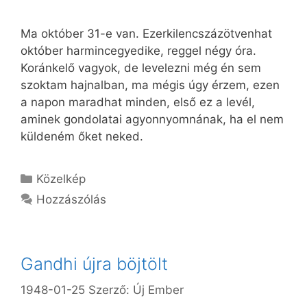
Ma október 31-e van. Ezerkilencszázötvenhat
október harmincegyedike, reggel négy óra.
Koránkelő vagyok, de levelezni még én sem
szoktam hajnalban, ma mégis úgy érzem, ezen
a napon maradhat minden, első ez a levél,
aminek gondolatai agyonnyomnának, ha el nem
küldeném őket neked.
Kategória
Közelkép
Hozzászólás
Gandhi újra böjtölt
1948-01-25
Szerző:
Új Ember