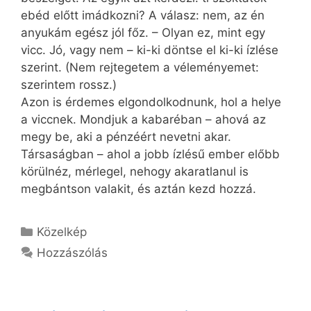
ebéd előtt imádkozni? A válasz: nem, az én
anyukám egész jól főz. – Olyan ez, mint egy
vicc. Jó, vagy nem – ki-ki döntse el ki-ki ízlése
szerint. (Nem rejtegetem a véleményemet:
szerintem rossz.)
Azon is érdemes elgondolkodnunk, hol a helye
a viccnek. Mondjuk a kabaréban – ahová az
megy be, aki a pénzéért nevetni akar.
Társaságban – ahol a jobb ízlésű ember előbb
körülnéz, mérlegel, nehogy akaratlanul is
megbántson valakit, és aztán kezd hozzá.
Kategória
Közelkép
Hozzászólás