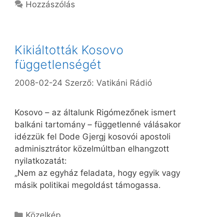
Hozzászólás
Kikiáltották Kosovo
függetlenségét
2008-02-24
Szerző:
Vatikáni Rádió
Kosovo – az általunk Rigómezőnek ismert
balkáni tartomány – függetlenné válásakor
idézzük fel Dode Gjergj kosovói apostoli
adminisztrátor közelmúltban elhangzott
nyilatkozatát:
„Nem az egyház feladata, hogy egyik vagy
másik politikai megoldást támogassa.
Kategória
Közelkép