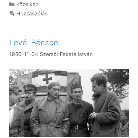
Kategória
Közelkép
Hozzászólás
Levél Bécsbe
1956-11-04
Szerző:
Fekete István