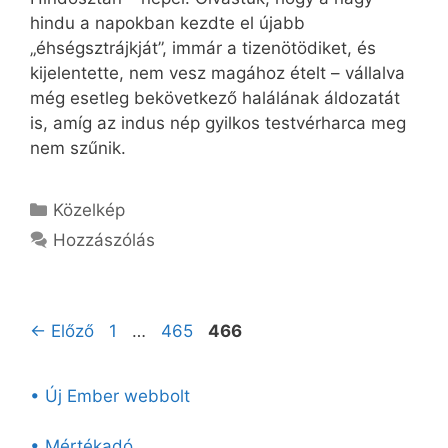
hindu a napokban kezdte el újabb
„éhségsztrájkját”, immár a tizenötödiket, és
kijelentette, nem vesz magához ételt – vállalva
még esetleg bekövetkező halálának áldozatát
is, amíg az indus nép gyilkos testvérharca meg
nem szűnik.
Kategória
Közelkép
Hozzászólás
Oldal
Oldal
Oldal
←
Előző
1
…
465
466
• Új Ember webbolt
• Mértékadó