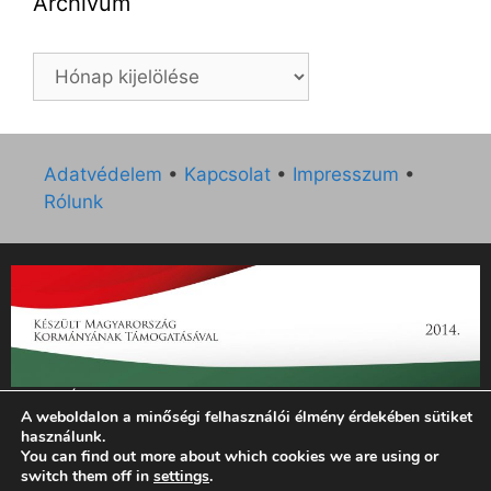
Archívum
Archívum
Adatvédelem
•
Kapcsolat
•
Impresszum
•
Rólunk
„Az Új Ember katolikus hetilap 2014. évi működésének
A weboldalon a minőségi felhasználói élmény érdekében sütiket
támogatását az EGYH-KCP-14-P-0121 sz. támogatási
használunk.
szerződés keretében 3 000 000 Ft összegben támogatta az
You can find out more about which cookies we are using or
Emberi Erőforrások Minisztériuma.”
switch them off in
settings
.