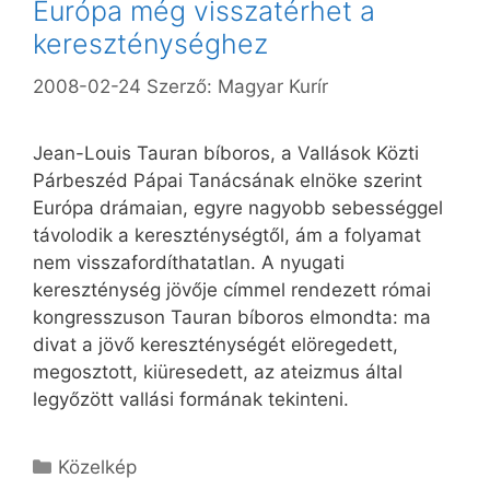
Európa még visszatérhet a
kereszténységhez
2008-02-24
Szerző:
Magyar Kurír
Jean-Louis Tauran bíboros, a Vallások Közti
Párbeszéd Pápai Tanácsának elnöke szerint
Európa drámaian, egyre nagyobb sebességgel
távolodik a kereszténységtől, ám a folyamat
nem visszafordíthatatlan. A nyugati
kereszténység jövője címmel rendezett római
kongresszuson Tauran bíboros elmondta: ma
divat a jövő kereszténységét elöregedett,
megosztott, kiüresedett, az ateizmus által
legyőzött vallási formának tekinteni.
Kategória
Közelkép