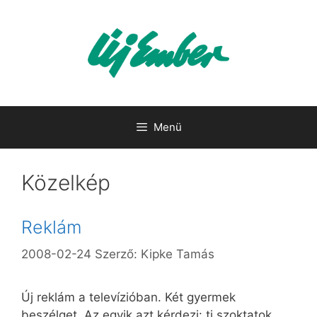
Kilépés
a
tartalomba
Menü
Közelkép
Reklám
2008-02-24
Szerző:
Kipke Tamás
Új reklám a televízióban. Két gyermek
beszélget. Az egyik azt kérdezi: ti szoktatok