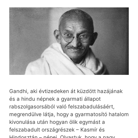
Gandhi, aki évtizedeken át küzdött hazájának
és a hindu népnek a gyarmati állapot
rabszolgasorsából való felszabadulásáért,
megrendülve látja, hogy a gyarmatosító hatalom
kivonulása után hogyan ölik egymást a
felszabadult országrészek – Kasmír és
Hindosztán – népei. Olvastuk, hogy a nagy