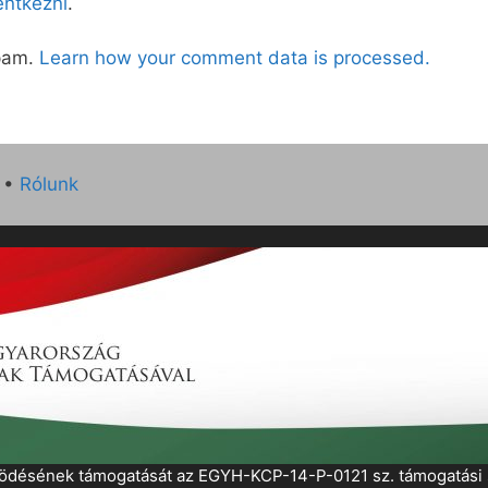
lentkezni
.
spam.
Learn how your comment data is processed.
•
Rólunk
működésének támogatását az EGYH-KCP-14-P-0121 sz. támogatás