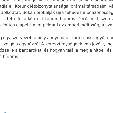
adja el. Korunk létbizonytalansága, drámai társadalmi v
ondolkodtat. Sokan próbálják újra felfedezni önazonosság
” – tette fel a kérdést Tauran bíboros. Derűsen, hiszen
 fontos alapelv, mint például az emberi méltóság, a sza
ég egy szervezet, amely annyi fiatalt tudna összegyűjten
 szolgáló egyházzá! A kereszténységnek van jövője, mer
őzze le a barbárokat, és hogyan találja meg a hitbeli és 
a bíboros.