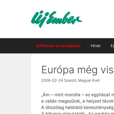
Kilépés
a
tartalomba
Előfizetés és támogatás
Hírek
E
Európa még vis
2008-02-24
Szerző:
Magyar Kurír
„Ám – mint mondta – az egyházat má
a vallás megszűnik, a helyzet távolr
A látszólag haldokló kereszténység
A bíboros rámutatott: „Az egyház 