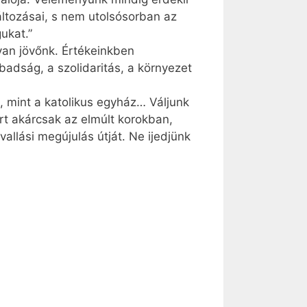
áltozásai, s nem utolsósorban az
ukat.”
 van jövőnk. Értékeinkben
badság, a szolidaritás, a környezet
i, mint a katolikus egyház… Váljunk
t akárcsak az elmúlt korokban,
vallási megújulás útját. Ne ijedjünk