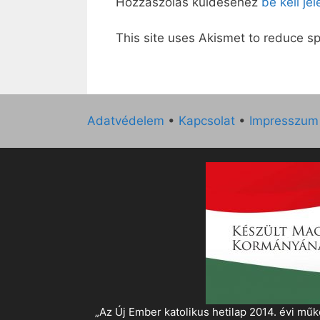
Hozzászólás küldéséhez
be kell je
This site uses Akismet to reduce 
Adatvédelem
•
Kapcsolat
•
Impresszum
„Az Új Ember katolikus hetilap 2014. évi 