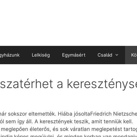
gyházunk
Lelkiség
Egymásért
Család
Kö
szatérhet a keresztény
r sokszor eltemették. Hiába jósoltaFriedrich Nietzsche
ól sem így áll. A keresztények teszik, amit tenniük kell.
 meglepően életerős, és sok váratlan meglepetést tartog
mindig képes megújulni, és minden korban van mondaniv