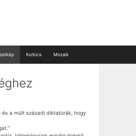
zelkép
Kultúra
Mozaik
séghez
 és a múlt századi diktatúrák, hogy
at.”
alója. Véleményünk mindig érdekli