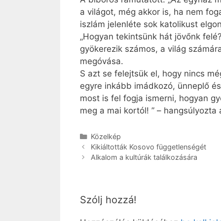
a világot, még akkor is, ha nem fog
iszlám jelenléte sok katolikust elg
„Hogyan tekintsünk hát jövőnk felé?
gyökerezik számos, a világ számára
megóvása.
S azt se felejtsük el, hogy nincs m
egyre inkább imádkozó, ünneplő és
most is fel fogja ismerni, hogyan gy
meg a mai kortól! ” – hangsúlyozta 
Kategória
Közelkép
Kikiáltották Kosovo függetlenségét
Alkalom a kultúrák találkozására
Szólj hozzá!