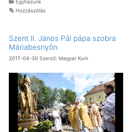
Kategória
Egyházunk
Hozzászólás
Szent II. János Pál pápa szobra
Máriabesnyőn
2017-04-30
Szerző:
Magyar Kurír