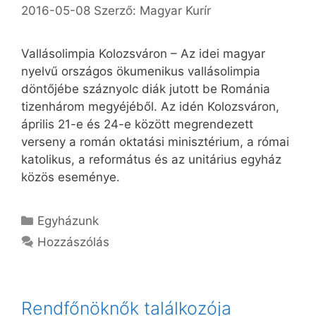
2016-05-08
Szerző:
Magyar Kurír
Vallásolimpia Kolozsváron – Az idei magyar
nyelvű országos ökumenikus vallásolimpia
döntőjébe száznyolc diák jutott be Románia
tizenhárom megyéjéből. Az idén Kolozsváron,
április 21-e és 24-e között megrendezett
verseny a román oktatási minisztérium, a római
katolikus, a református és az unitárius egyház
közös eseménye.
Kategória
Egyházunk
Hozzászólás
Rendfőnöknők találkozója