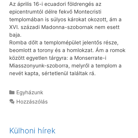
Az április 16-i ecuadori földrengés az
epicentrumtól délre fekvő Montecristi
templomában is súlyos károkat okozott, ám a
XVI. századi Madonna-szobornak nem esett
baja.
Romba dőlt a templomépület jelentős része,
beomlott a torony és a homlokzat. Ám a romok
között egyetlen tárgyra: a Monserrate-i
Miasszonyunk-szoborra, melyről a templom a
nevét kapta, sértetlenül találtak rá.
Kategória
Egyházunk
Hozzászólás
Külhoni hírek