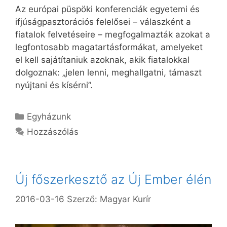
Az európai püspöki konferenciák egyetemi és
ifjúságpasztorációs felelősei – válaszként a
fiatalok felvetéseire – megfogalmazták azokat a
legfontosabb magatartásformákat, amelyeket
el kell sajátítaniuk azoknak, akik fiatalokkal
dolgoznak: „jelen lenni, meghallgatni, támaszt
nyújtani és kísérni”.
Kategória
Egyházunk
Hozzászólás
Új főszerkesztő az Új Ember élén
2016-03-16
Szerző:
Magyar Kurír