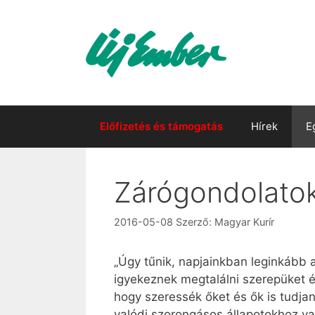
Kilépés
a
tartalomba
Előfizetés és támogatás
Hírek
E
Zárógondolatok
2016-05-08
Szerző:
Magyar Kurír
„Úgy tűnik, napjainkban leginkább 
igyekeznek megtalálni szerepüket 
hogy szeressék őket és ők is tudja
valódi szorongásos állapotokhoz va