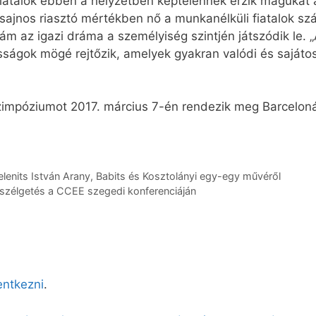
iatalok ebben a helyzetben képtelennek érzik magukat ar
nos riasztó mértékben nő a munkanélküli fiatalok szám
 ám az igazi dráma a személyiség szintjén játszódik le. „
osságok mögé rejtőzik, amelyek gyakran valódi és sajá
zimpóziumot 2017. március 7-én rendezik meg Barceloná
lenits István Arany, Babits és Kosztolányi egy-egy művéről
beszélgetés a CCEE szegedi konferenciáján
lentkezni
.