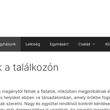
gyházunk
Lelkiség
Egymásért
Család
Kö
 a találkozón
a magánytól félnek a fiatalok, miközben megpróbálnak é
és helyüket ebben »a társadalomban, amely örökbe foga
nak szeretni. Nagy és egyúttal rendkívül konkrét kérdé
gy akár depresszióhoz is vezetnek, ha egyedül maradna