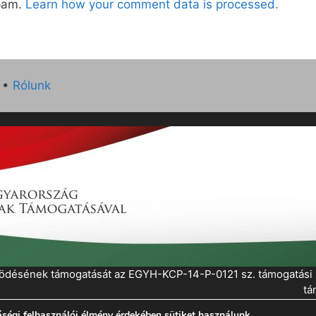
spam.
Learn how your comment data is processed.
•
Rólunk
működésének támogatását az EGYH-KCP-14-P-0121 sz. támogatás
tá
ségi felhasználói élmény érdekében sütiket használunk.