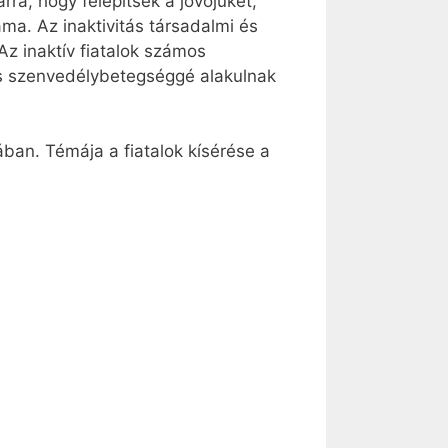
ra, hogy felépítsék a jövőjüket,
a. Az inaktivitás társadalmi és
Az inaktív fiatalok számos
tos szenvedélybetegséggé alakulnak
ban. Témája a fiatalok kísérése a