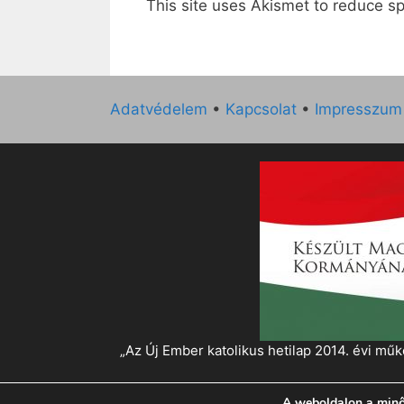
This site uses Akismet to reduce 
Adatvédelem
•
Kapcsolat
•
Impresszum
„Az Új Ember katolikus hetilap 2014. évi 
A weboldalon a minő