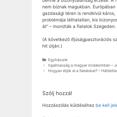
benne a bizonytalanság érzése. A f
nem bíznak magukban. Európában saj
gazdasági téren is rendkívül káros,
problémája láthatatlan, kis bizony
át” – mondták a fiatalok Szegeden.
(A következő ifjúságpasztorációs s
hit útján.)
Kategória
Egyházunk
Irgalmasság a magyar irodalomban – Je
Hogyan érjük el a fiatalokat? – Háttér
Szólj hozzá!
Hozzászólás küldéséhez
be kell je