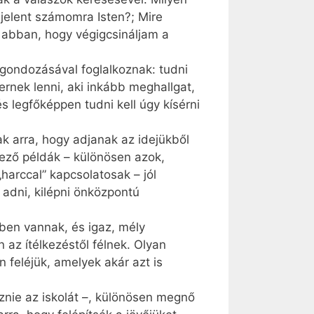
 jelent számomra Isten?; Mire
 abban, hogy végigcsináljam a
 gondozásával foglalkoznak: tudni
ernek lenni, aki inkább meghallgat,
s legfőképpen tudni kell úgy kísérni
ak arra, hogy adjanak az idejükből
ező példák – különösen azok,
„harccal” kapcsolatosak – jól
adni, kilépni önközpontú
sben vannak, és igaz, mély
 az ítélkezéstől félnek. Olyan
n feléjük, amelyek akár azt is
znie az iskolát –, különösen megnő