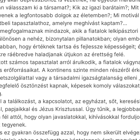
n válasszam ki a társamat?; Kik az igazi barátaim?; Mit
yenek a legfontosabb dolgok az életemben?; Mi motivál
itbeli tapasztalathoz, amelyre meghívást kaptam?…
 megfogalmaznak mindazok, akik a fiatalok lelkipásztori
különösen a nehéz, bizonytalan pillanatokban; olyan emb
 abban, hogy értéknek tartsa és fejlessze képességeit; é
ükre ráébredve haladjanak útjukon az érettség felé.
tott számos tapasztalat arról árulkodik, a fiatalok vágyn
erőforrásaikat. A kontinens szinte minden részéről érk
etszolgálattal vagy a társadalmi igazságtalanság elleni 
egfelelő ösztönzést kapnak, képesek komoly válaszokat 
g.
el a találkozást, a kapcsolatot, az egyházat, sőt, keresé
, papjaikkal és Jézus Krisztussal. Úgy tűnik, a legjobban
l attól, hogy olyan javaslatokkal, kihívásokkal forduljo
t tegyenek.
s ez gyakran összefügg azzal, hogy nem sikerült elvége