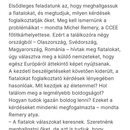
Elsődleges feladatunk az, hogy meghallgassuk
a fiatalokat, és megtudjuk, milyen kérdések
foglalkoztatják őket. Meg kell ismernünk a
problémáikat – mondta Michel Remery, a CCEE
főtitkárhelyettese. Ezért a találkozóra négy
országból – Olaszország, Svédország,
Magyarország, Románia – hívtak meg fiatalokat,
úgy választva meg a küldő nemzeteket, hogy
egész Európáról áttekintő képet nyújtsanak.
A kezdeti beszélgetéseket követően kiderült, a
fiatalokat foglalkoztató kérdések lényegében
hasonlóak. Mit kezdjek az életemmel? Hol
találom meg a legmélyebb boldogságot?
Hogyan tudok igazán boldog lenni? Ezeket a
kérdéseket mindenki megfogalmazta – mondta
Remery atya.
– A fiatalok válaszokat keresnek. Szeretnénk
meghallgatni őket, de azt is tudjuk, hogy