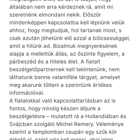
általában nem arra kérdeznek rá, amit mi
szeretnénk elmondani nekik. Először
mindenképpen kapcsolatba kell lépnünk velük
ahhoz, hogy megtudjuk, hol tartanak most, s
csak azután jöhetünk elő azzal a bölcsességgel,
amit a hitünk ad. Bizalmuk megnyerésének
alapja a mellettük állás, az őszinte figyelem, a
párbeszéd és a hiteles élet. A fiatalt
beszélgetőpartnernek kell tekintenünk, nem
láthatunk benne valamiféle tárgyat, amelyet
meg akarunk tölteni a szerintünk értékes
információval.
A fiatalokkal való kapcsolattartásban az is
fontos, hogy mindig készen álljunk a
beszélgetésre – mutatott rá a Hollandiában és
Svájcban szolgáló Michel Remery. Véleménye
szerint a templomban csupán egy szűk kör
érhető el, ezért oda kell menni, ahol jelen