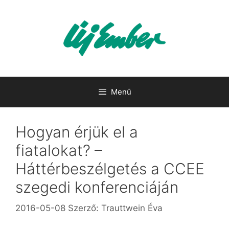
Kilépés
a
tartalomba
Menü
Hogyan érjük el a
fiatalokat? –
Háttérbeszélgetés a CCEE
szegedi konferenciáján
2016-05-08
Szerző:
Trauttwein Éva