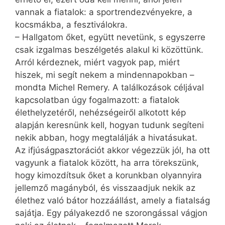
vannak a fiatalok: a sport­rendezvényekre, a
kocsmákba, a fesztiválokra.
– Hallgatom őket, együtt nevetünk, s egyszerre
csak izgalmas beszélgetés alakul ki közöttünk.
Arról kérdeznek, miért vagyok pap, miért
hiszek, mi segít nekem a mindennapokban –
mondta Michel Remery. A találkozások céljával
kapcsolatban úgy fogalmazott: a fiatalok
élethelyzetéről, nehézségeiről alkotott kép
alapján keresnünk kell, hogyan tudunk segíteni
nekik abban, hogy megtalálják a hivatásukat.
Az ifjúságpasztorációt akkor végezzük jól, ha ott
vagyunk a fiatalok között, ha arra törekszünk,
hogy kimozdítsuk őket a korunkban olyannyira
jellemző magányból, és visszaadjuk nekik az
élethez való bátor hozzáállást, amely a fiatalság
sajátja. Egy pályakezdő ne szorongással vágjon