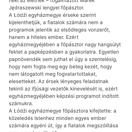
neki az életnek – fogalmazott Marek
Jędraszewski lengyel főpásztor.
A Łódźi egyházmegye érseke szerint
kijelenthetjük, a fiatalok számára nem a
programok jelentik az elsődleges vonzerőt,
hanem a hiteles ember. Ezért
egyházmegyéjében a főpásztor nagy hangsúlyt
fektet a papképzésben a gyakorlatra. Egyetlen
papnövendék sem juthat el úgy a szentelésig,
hogy nem fogta meg egy beteg kezét, hogy
nem látogatott meg fogvatartottakat,
elesetteket. Az érsek lényeges feladatnak
tekinti az ifjúsági vezetők kinevelését is, ezért
egyházmegyéjében képzési programot indított
számukra.
A Łódźi egyházmegye főpásztora kifejtette: a
közeledés Istenhez minden egyes ember
számára egyéni út, így a fiatalok megszólítása