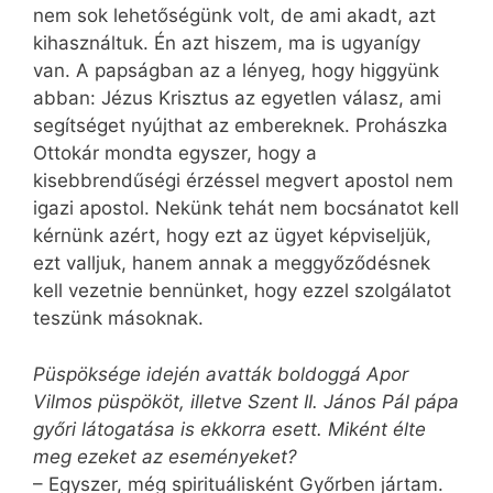
nem sok lehetőségünk volt, de ami akadt, azt
kihasználtuk. Én azt hiszem, ma is ugyanígy
van. A papságban az a lényeg, hogy higgyünk
abban: Jézus Krisztus az egyetlen válasz, ami
segítséget nyújthat az embereknek. Prohászka
Ottokár mondta egyszer, hogy a
kisebbrendűségi érzéssel megvert apostol nem
igazi apostol. Nekünk tehát nem bocsánatot kell
kérnünk azért, hogy ezt az ügyet képviseljük,
ezt valljuk, hanem annak a meggyőződésnek
kell vezetnie bennünket, hogy ezzel szolgálatot
teszünk másoknak.
Püspöksége idején avatták boldoggá Apor
Vilmos püspököt, illetve Szent II. János Pál pápa
győri látogatása is ekkorra esett. Miként élte
meg ezeket az eseményeket?
– Egyszer, még spirituálisként Győrben jártam.