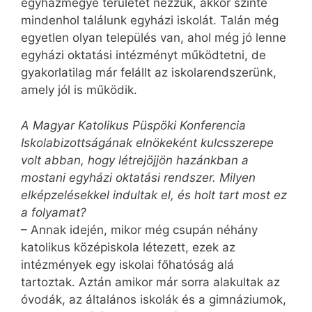
egyházmegye területét nézzük, akkor szinte
mindenhol találunk egyházi iskolát. Talán még
egyetlen olyan település van, ahol még jó lenne
egyházi oktatási intézményt működtetni, de
gyakorlatilag már felállt az iskolarendszerünk,
amely jól is működik.
A Magyar Katolikus Püspöki Konferencia
Iskolabizottságának elnökeként kulcsszerepe
volt abban, hogy létrejöjjön hazánkban a
mostani egyházi oktatási rendszer. Milyen
elképzelésekkel indultak el, és holt tart most ez
a folyamat?
– Annak idején, mikor még csupán néhány
katolikus középiskola létezett, ezek az
intézmények egy iskolai főhatóság alá
tartoztak. Aztán amikor már sorra alakultak az
óvodák, az általános iskolák és a gimnáziumok,