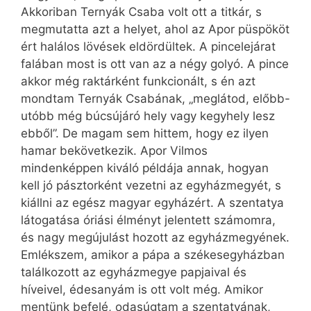
Akkoriban Ternyák Csaba volt ott a titkár, s
megmutatta azt a helyet, ahol az Apor püspököt
ért halálos lövések eldördültek. A pincelejárat
falában most is ott van az a négy golyó. A pince
akkor még raktárként funkcionált, s én azt
mondtam Ternyák Csabának, „meglátod, előbb-
utóbb még búcsújáró hely vagy kegyhely lesz
ebből”. De magam sem hittem, hogy ez ilyen
hamar bekövetkezik. Apor Vilmos
mindenképpen kiváló példája annak, hogyan
kell jó pásztorként vezetni az egyházmegyét, s
kiállni az egész magyar egyházért. A szentatya
látogatása óriási élményt jelentett számomra,
és nagy megújulást hozott az egyházmegyének.
Emlékszem, amikor a pápa a székesegyházban
találkozott az egyházmegye papjaival és
híveivel, édesanyám is ott volt még. Amikor
mentünk befelé, odasúgtam a szentatyának,