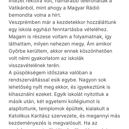
Intézet rektora volt, hamarabb telefonáltak a
Vatikánból, mint ahogy a Magyar Rádió
bemondta volna a hírt.
Veszprémben már a kezdetekkor hozzáláttunk
egy iskola egyházi fenntartásba vételéhez.
Magam is részese voltam a folyamatnak, így
láthattam, milyen nehezen megy. Ám amikor
Győrbe kerültem, akkor ennek köszönhetően
volt némi gyakorlatom az iskolák
visszavételének terén.
A püspökségem időszaka valóban a
rendszerváltással esik egybe. Nagyon sok
lehetőség nyílt meg ekkor, és igyekeztünk is
kihasználni ezeket. Egyik iskolát nyitottuk a
másik után, két egyetemi kollégiumot is
alapítottunk, templomok épültek, kialakult a
Katolikus Karitász szervezete, és megannyi más
kezdeményezés is megvalósult. Ha az