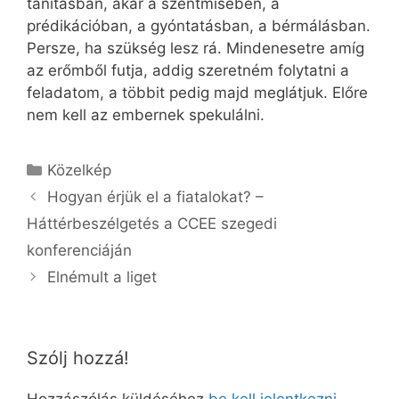
tanításban, akár a szentmisében, a
prédikációban, a gyóntatásban, a bérmálásban.
Persze, ha szükség lesz rá. Mindenesetre amíg
az erőmből futja, addig szeretném folytatni a
feladatom, a többit pedig majd meglátjuk. Előre
nem kell az embernek spekulálni.
Kategória
Közelkép
Hogyan érjük el a fiatalokat? –
Háttérbeszélgetés a CCEE szegedi
konferenciáján
Elnémult a liget
Szólj hozzá!
Hozzászólás küldéséhez
be kell jelentkezni
.