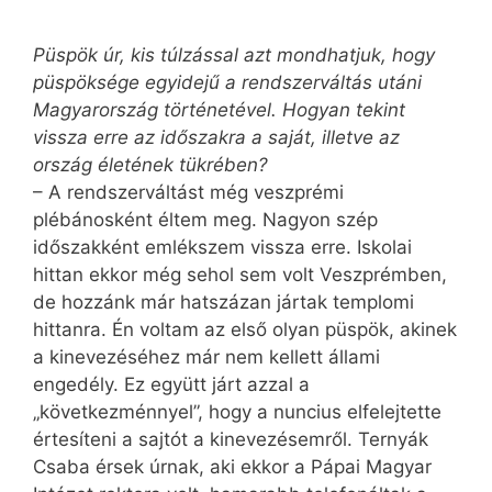
Püspök úr, kis túlzással azt mondhatjuk, hogy
püspöksége egyidejű a rendszerváltás utáni
Magyarország történetével. Hogyan tekint
vissza erre az időszakra a saját, illetve az
ország életének tükrében?
– A rendszerváltást még veszprémi
plébánosként éltem meg. Nagyon szép
időszakként emlékszem vissza erre. Iskolai
hittan ekkor még sehol sem volt Veszprémben,
de hozzánk már hatszázan jártak templomi
hittanra. Én voltam az első olyan püspök, akinek
a kinevezéséhez már nem kellett állami
engedély. Ez együtt járt azzal a
„következménnyel”, hogy a nuncius elfelejtette
értesíteni a sajtót a kinevezésemről. Ternyák
Csaba érsek úrnak, aki ekkor a Pápai Magyar