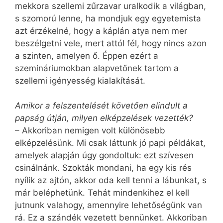
mekkora szellemi zűrzavar uralkodik a világban,
s szomorú lenne, ha mondjuk egy egyetemista
azt érzékelné, hogy a káplán atya nem mer
beszélgetni vele, mert attól fél, hogy nincs azon
a szinten, amelyen ő. Éppen ezért a
szemináriumokban alapvetőnek tartom a
szellemi igényesség kialakítását.
Amikor a felszentelését követően elindult a
papság útján, milyen elképzelések vezették?
– Akkoriban nemigen volt különösebb
elképzelésünk. Mi csak láttunk jó papi példákat,
amelyek alapján úgy gondoltuk: ezt szívesen
csinálnánk. Szokták mondani, ha egy kis rés
nyílik az ajtón, akkor oda kell tenni a lábunkat, s
már beléphetünk. Tehát mindenkihez el kell
jutnunk valahogy, amennyire lehetőségünk van
rá. Ez a szándék vezetett bennünket. Akkoriban