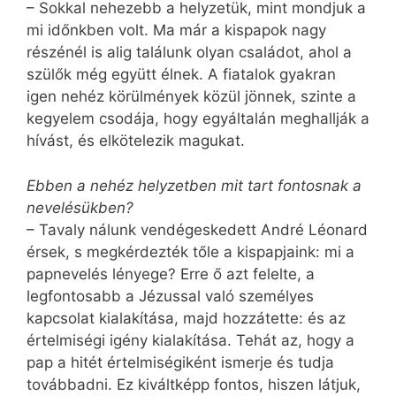
– Sokkal nehezebb a helyzetük, mint mondjuk a
mi időnkben volt. Ma már a kispapok nagy
részénél is alig találunk olyan családot, ahol a
szülők még együtt élnek. A fiatalok gyakran
igen nehéz körülmények közül jönnek, szinte a
kegyelem csodája, hogy egyáltalán meghallják a
hívást, és elkötelezik magukat.
Ebben a nehéz helyzetben mit tart fontosnak a
nevelésükben?
– Tavaly nálunk vendégeskedett André Léonard
érsek, s megkérdezték tőle a kispapjaink: mi a
papnevelés lényege? Erre ő azt felelte, a
legfontosabb a Jézussal való személyes
kapcsolat kialakítása, majd hozzátette: és az
értelmiségi igény kialakítása. Tehát az, hogy a
pap a hitét értelmiségiként ismerje és tudja
tovább­adni. Ez kiváltképp fontos, hiszen látjuk,