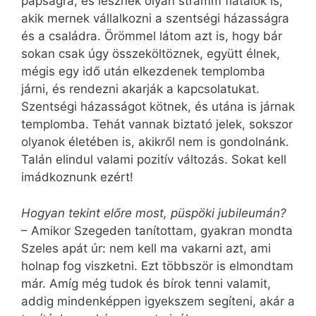
papságra, és lesznek olyan stramm fiatalok is,
akik mernek vállalkozni a szentségi házasságra
és a családra. Örömmel látom azt is, hogy bár
sokan csak úgy összeköltöznek, együtt élnek,
mégis egy idő után elkezdenek templomba
járni, és rendezni akarják a kapcsolatukat.
Szentségi házasságot kötnek, és utána is járnak
templomba. Tehát vannak biztató jelek, sokszor
olyanok életében is, akikről nem is gondolnánk.
Talán elindul valami pozitív változás. Sokat kell
imádkoznunk ezért!
Hogyan tekint előre most, püspöki jubileumán?
– Amikor Szegeden tanítottam, gyakran mondta
Szeles apát úr: nem kell ma vakarni azt, ami
holnap fog viszketni. Ezt többször is elmondtam
már. Amíg még tudok és bírok tenni valamit,
addig mindenképpen igyekszem segíteni, akár a