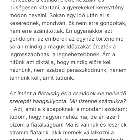
hűségesen kitartani, a gyerekeket keresztény
módon nevelni. Sokan egy idő után el is
keserednek, mondván, ők nem erre gondoltak,
nem erre számítottak. Én ugyanakkor azt
gondolom, az emberek az egyház történelme
során mindig a maguk időszakát érezték a
legrosszabbnak, a legnehezebbnek. Ám a
hitünk azt diktálja, hogy mindig előre kell
néznünk, nem szabad panaszkodnunk, hanem
tennünk kell, amit tudunk.
Az imént a fiatalság és a családok kiemelkedő
szerepét hangsúlyozta. Mit üzenne számukra?
– Azt, amit a kispapoknak is mondani szoktam:
tudom, hogy nagyon nehéz ma, de én azért
bízom a fiatalságban! Ma is vannak és lesznek
stramm fiatalok, akik mernek vállalkozni a