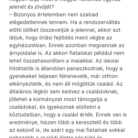
jelenét és jövőjét?
– Bizonyos értelemben nem szabad
elégedetlennek lennem. Ha a rendszerváltás
előtti időket összevetjük a jelennel, akkor azt
látjuk, hogy óriási fejlődés ment végbe az
egyházunkban. Ennek azonban megvannak az
árnyoldalai is. Az akkori fiatalokat például nem
lehet összehasonlítani a maiakkal. Az iskolai
hitoktatók is állandóan panaszkodnak, hogy a
gyerekeket teljesen félrenevelik, már otthon
elkényeztetik, és nem áll mögöttük család. Az
általános légkör sem kedvez a családoknak,
jóllehet a kormányzat most támogatja a
családokat, és igyekeznek elültetni a
köztudatban, hogy a család érték. Ennek van is
eredménye, hiszen több a keresztelő és több
az esküvő is, de azért egy mai fiatalnak sokkal
nehezebb a családi életre készülni és