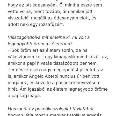
hogy az ott édesanyám. Ő, mintha észre sem
vette volna, ment tovább, ám amikor jött
visszafelé, megállt az édesanyám előtt, és
adott neki egy rózsafüzért.
Visszagondolva mit emelne ki, mi volt a
legnagyobb öröm az életében?
– Sok öröm ért az életem során, de ha
választanom kell, egy kimagaslik mind közül: az,
amikor a papi hivatás tisztázódott bennem.
Természetesen nagy meglepetést jelentett az
is, amikor Angelo Acerbi nuncius úr behívott
magához, és közölte a püspöki kinevezésem
hírét. Ám igazából az életem legnagyobb öröme
a papság maga.
Huszonöt év püspöki szolgálat távlatából
hogyan látja most a magyar katolikus egyház