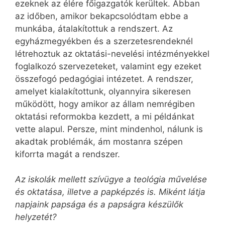
ezeknek az élére főigazgatók kerültek. Abban
az időben, amikor bekapcsolódtam ebbe a
munkába, átalakítottuk a rendszert. Az
egyházmegyékben és a szerzetesrendeknél
létrehoztuk az oktatási-nevelési intézményekkel
foglalkozó szervezeteket, valamint egy ezeket
összefogó pedagógiai intézetet. A rendszer,
amelyet kialakítottunk, olyannyira sikeresen
működött, hogy amikor az állam nemrégiben
oktatási reformokba kezdett, a mi példánkat
vette alapul. Persze, mint mindenhol, nálunk is
akadtak problémák, ám mostanra szépen
kiforrta magát a rendszer.
Az iskolák mellett szívügye a teológia művelése
és oktatása, illetve a papképzés is. Miként látja
napjaink papsága és a papságra készülők
helyzetét?