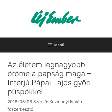
Kilépés
a
tartalomba
Menü
Az életem legnagyobb
öröme a papság maga –
Interjú Pápai Lajos győri
püspökkel
2016-05-08
Szerző:
Kuzmányi István
főszerkesztő