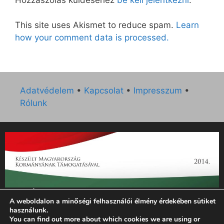
This site uses Akismet to reduce spam.
Learn
how your comment data is processed.
Adatvédelem
•
Kapcsolat
•
Impresszum
•
Rólunk
„Az Új Ember katolikus hetilap 2014. évi működésének
A weboldalon a minőségi felhasználói élmény érdekében sütiket
támogatását az EGYH-KCP-14-P-0121 sz. támogatási
használunk.
szerződés keretében 3 000 000 Ft összegben támogatta az
You can find out more about which cookies we are using or