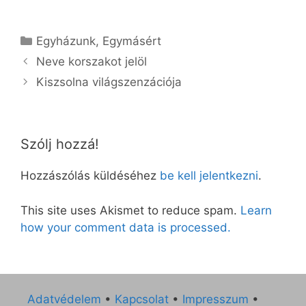
Kategória
Egyházunk
,
Egymásért
Neve korszakot jelöl
Kiszsolna világszenzációja
Szólj hozzá!
Hozzászólás küldéséhez
be kell jelentkezni
.
This site uses Akismet to reduce spam.
Learn
how your comment data is processed.
Adatvédelem
•
Kapcsolat
•
Impresszum
•