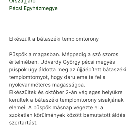
Országjáró
Pécsi Egyházmegye
Elkészült a bátaszéki templomtorony
Püspök a magasban. Mégpedig a szó szoros
értelmében. Udvardy György pécsi megyés
püspök úgy áldotta meg az újjáépített bátaszéki
templomtornyot, hogy daru emelte fel a
nyolcvanméteres magasságba.
Elkészültek és október 2-án végleges helyükre
kerültek a bátaszéki templomtorony sisakjának
elemei. A püspök másnap végezte el a
szokatlan körülmények között bemutatott áldási
szertartást.