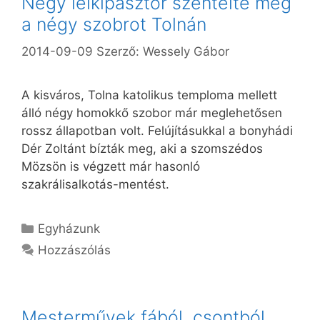
Négy lelkipásztor szentelte meg
a négy szobrot Tolnán
2014-09-09
Szerző:
Wessely Gábor
A kisváros, Tolna katolikus temploma mellett
álló négy homokkő szobor már meglehetősen
rossz állapotban volt. Felújításukkal a bonyhádi
Dér Zoltánt bízták meg, aki a szomszédos
Mözsön is végzett már hasonló
szakrálisalkotás-mentést.
Kategória
Egyházunk
Hozzászólás
Mesterművek fából, csontból