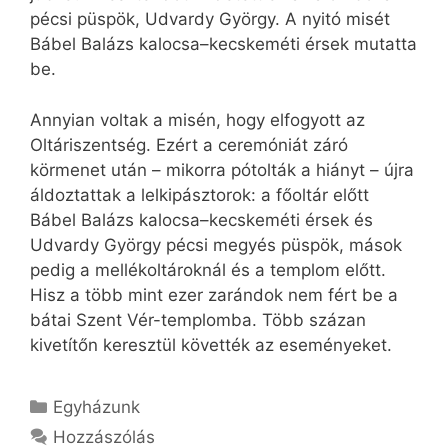
pécsi püspök, Udvardy György. A nyitó misét
Bábel Balázs kalocsa–kecskeméti érsek mutatta
be.
Annyian voltak a misén, hogy elfogyott az
Oltáriszentség. Ezért a ceremóniát záró
körmenet után – mikorra pótolták a hiányt – újra
áldoztattak a lelkipásztorok: a főoltár előtt
Bábel Balázs kalocsa–kecskeméti érsek és
Udvardy György pécsi megyés püspök, mások
pedig a mellékoltároknál és a templom előtt.
Hisz a több mint ezer zarándok nem fért be a
bátai Szent Vér-templomba. Több százan
kivetítőn keresztül követték az eseményeket.
Kategória
Egyházunk
Hozzászólás