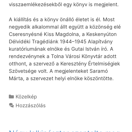
visszaemlékezésekből egy könyv is megjelent.
A kiállítás és a könyv önálló életet is él. Most
negyedik alkalommal állt együtt a közönség elé
Cseresnyésné Kiss Magdolna, a Keskenyúton
Délvidéki Tragédiánk 1944–1945 Alapítvány
kuratóriumának elnöke és Gutai István író. A
rendezvénynek a Tolna Városi Könyvtár adott
otthont, a szervező a Keresztény Értelmiségiek
Szövetsége volt. A megjelenteket Saramó
Márta, a szervezet helyi elnöke köszöntötte.
Kategória
Közelkép
Hozzászólás