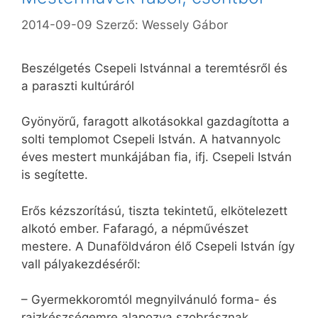
2014-09-09
Szerző:
Wessely Gábor
Beszélgetés Csepeli Istvánnal a teremtésről és
a paraszti kultúráról
Gyönyörű, faragott alkotásokkal gazdagította a
solti templomot Csepeli István. A hatvannyolc
éves mestert munkájában fia, ifj. Csepeli István
is segítette.
Erős kézszorítású, tiszta tekintetű, elkötelezett
alkotó ember. Fafaragó, a népművészet
mestere. A Dunaföldváron élő Csepeli István így
vall pályakezdéséről:
– Gyermekkoromtól megnyilvánuló forma- és
rajzkészségemre alapozva szobrásznak