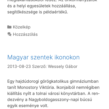
és a helyi egyesületek hozzáállása,
segítőkészsége is példaértékű.
Kategória
Közelkép
Hozzászólás
Ma­gyar szen­tek iko­no­kon
2013-08-23
Szerző:
Wessely Gábor
Egy hajdúdorogi gö­rög­ka­tolikus gim­ná­zi­um­ban
ta­nít Monostory Vik­­tó­ria. Ikon­ja­i­ból nem­­ré­gi­ben
ki­ál­lí­tás nyílt a tol­nai vá­ro­si könyv­tár­ban. A ren­
dez­vény a Nagy­bol­dog­asszony-napi bú­csú
egyik ese­mé­nye volt.