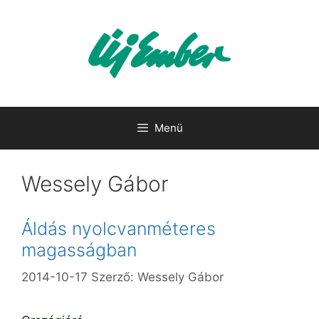
Kilépés
a
tartalomba
Menü
Wessely Gábor
Áldás nyolcvanméteres
magasságban
2014-10-17
Szerző:
Wessely Gábor