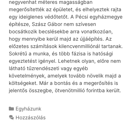
negyvenhat méteres magasságban
megerősítették az épületet, és elhelyeztek rajta
egy ideiglenes védőtetőt. A Pécsi egyházmegye
építésze, Szász Gábor nem szívesen
bocsátkozik becslésekbe arra vonatkozóan,
hogy mennyibe kerül majd az újjáépítés. Az
előzetes számítások kilencvenmilliónál tartanak.
Sokrétű a munka, és több fázisa is hatósági
egyeztetést igényel. Lehetnek olyan, előre nem
látható tűzrendészeti vagy egyéb
követelmények, amelyek tovább növelik majd a
költségeket. Már a bontás és a megerősítés is
jelentős összegbe, ötvenötmillió forintba került.
Kategória
Egyházunk
Hozzászólás