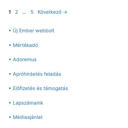
Oldal
Oldal
Oldal
1
2
…
5
Következő
→
• Új Ember webbolt
• Mértékadó
• Adoremus
• Apróhirdetés feladás
• Előfizetés és támogatás
• Lapszámaink
• Médiaajánlat