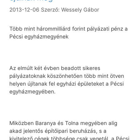
2013-12-06
Szerző:
Wessely Gábor
Több mint hárommilliárd forint pályázati pénz a
Pécsi egyházmegyének
Az elmúlt két évben beadott sikeres
pályázatoknak köszönhetően több mint ötven
helyen újítanak fel egyházi épületeket a Pécsi
egyházmegyében.
Miközben Baranya és Tolna megyében alig
akad jelentős építőipari beruházás, s a
kivitelező cégek többsége csak vegetál, a Pécsi