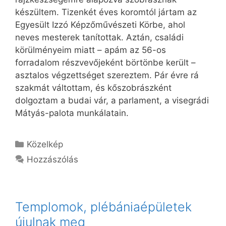
készültem. Tizenkét éves koromtól jártam az
Egyesült Izzó Képzőművészeti Körbe, ahol
neves mesterek tanítottak. Aztán, családi
körülményeim miatt – apám az 56-os
forradalom részvevőjeként börtönbe került –
asztalos végzettséget szereztem. Pár évre rá
szakmát váltottam, és kőszobrászként
dolgoztam a budai vár, a parlament, a visegrádi
Mátyás-palota munkálatain.
Kategória
Közelkép
Hozzászólás
Templomok, plébániaépületek
újulnak meg