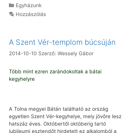
Kategória
Egyházunk
Hozzászólás
A Szent Vér-templom búcsúján
2014-10-10
Szerző:
Wessely Gábor
Több mint ezren zarándokoltak a bátai
kegyhelyre
A Tolna megyei Bátán található az ország
egyetlen Szent Vér-kegyhelye, mely jövőre lesz
hatszáz éves. Októbertől októberig tartó
jubileumi esztendőt hirdetett ez alkalomból a