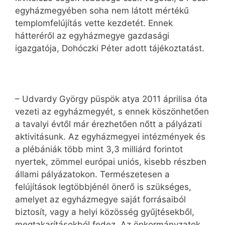
egyházmegyében soha nem látott mértékű
templomfelújítás vette kezdetét. Ennek
hátteréről az egyházmegye gazdasági
igazgatója, Dohóczki Péter adott tájékoztatást.
– Udvardy György püspök atya 2011 áprilisa óta
vezeti az egyházmegyét, s ennek köszönhetően
a tavalyi évtől már érezhetően nőtt a pályázati
aktivitásunk. Az egyházmegyei intézmények és
a plébániák több mint 3,3 milliárd forintot
nyertek, zömmel európai uniós, kisebb részben
állami pályázatokon. Természetesen a
felújítások legtöbbjénél önerő is szükséges,
amelyet az egyházmegye saját forrásaiból
biztosít, vagy a helyi közösség gyűjtésekből,
megtakarításokból fedez. Az önkormányzatok