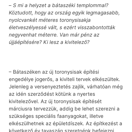
–
S mi a helyzet a bátaszéki templommal?
Köztudott, hogy az ország egyik legmagasabb,
nyolcvankét méteres toronysisakja
életveszélyessé vált, s ezért visszabontották
negyvenhat méterre. Van már pénz az
újjáépítésére? Ki lesz a kivitelező?
– Bátaszéken az új toronysisak építési
engedélye jogerős, a kiviteli tervek elkészültek.
Jelenleg a versenyeztetés zajlik, várhatóan még
az idén szerződést kötünk a nyertes
kivitelezővel. Az új toronysisak építését
márciusra tervezzük, addig be lehet szerezni a
szükséges speciális faanyagokat, illetve
elkészülhetnek az épületdíszek. Az építkezést a
következő év tavaszán szeretnénk befejezni.