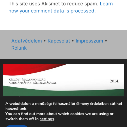
This site uses Akismet to reduce spam.
Learn
how your comment data is processed.
Adatvédelem
•
Kapcsolat
•
Impresszum
•
Rólunk
„Az Új Ember katolikus hetilap 2014. évi működésének
A weboldalon a minőségi felhasználói élmény érdekében sütiket
támogatását az EGYH-KCP-14-P-0121 sz. támogatási
használunk.
szerződés keretében 3 000 000 Ft összegben támogatta az
You can find out more about which cookies we are using or
Emberi Erőforrások Minisztériuma.”
switch them off in
settings
.