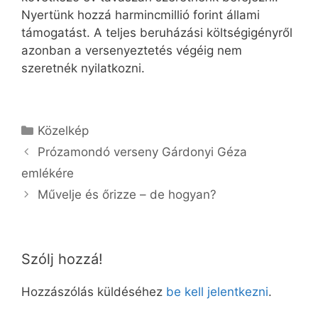
Nyertünk hozzá harmincmillió forint állami
támogatást. A teljes beruházási költségigényről
azonban a versenyeztetés végéig nem
szeretnék nyilatkozni.
Kategória
Közelkép
Prózamondó verseny Gárdonyi Géza
emlékére
Művelje és őrizze – de hogyan?
Szólj hozzá!
Hozzászólás küldéséhez
be kell jelentkezni
.