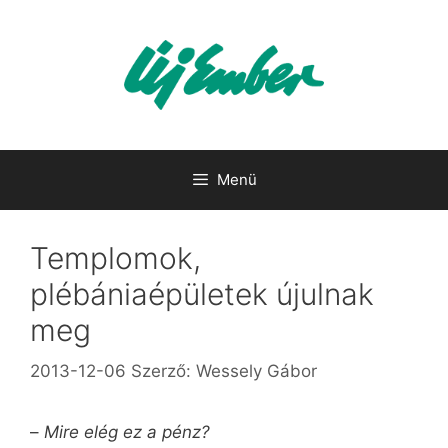
Kilépés
a
tartalomba
Menü
Templomok,
plébániaépületek újulnak
meg
2013-12-06
Szerző:
Wessely Gábor
–
Mire elég ez a pénz?