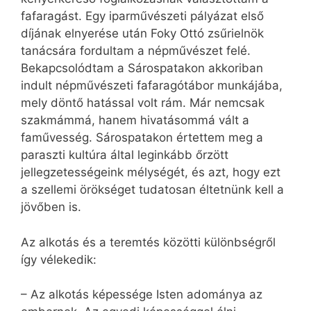
fafaragást. Egy iparművészeti pályázat első
díjának elnyerése után Foky Ottó zsűrielnök
tanácsára fordultam a népművészet felé.
Bekapcsolódtam a Sárospatakon akkoriban
indult népművészeti fafaragótábor munkájába,
mely döntő hatással volt rám. Már nemcsak
szakmámmá, hanem hivatásommá vált a
faművesség. Sárospatakon értettem meg a
paraszti kultúra által leginkább őrzött
jellegzetességeink mélységét, és azt, hogy ezt
a szellemi örökséget tudatosan éltetnünk kell a
jövőben is.
Az alkotás és a teremtés közötti különbségről
így vélekedik:
– Az alkotás képessége Isten adománya az