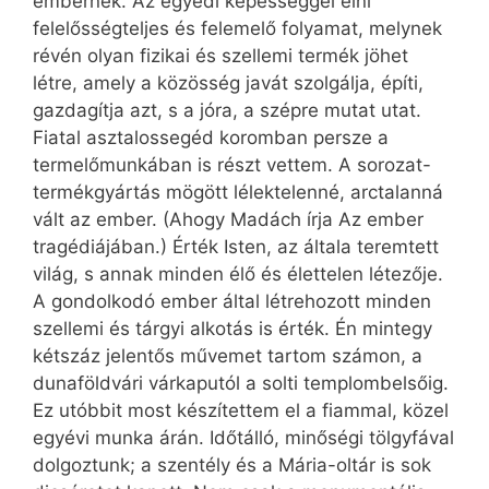
embernek. Az egyedi képességgel élni
felelősségteljes és felemelő folyamat, melynek
révén olyan fizikai és szellemi termék jöhet
létre, amely a közösség javát szolgálja, építi,
gazdagítja azt, s a jóra, a szépre mutat utat.
Fiatal asztalossegéd koromban persze a
termelőmunkában is részt vettem. A sorozat-
termékgyártás mögött lélektelenné, arctalanná
vált az ember. (Ahogy Madách írja Az ember
tragédiájában.) Érték Isten, az általa teremtett
világ, s annak minden élő és élettelen létezője.
A gondolkodó ember által létrehozott minden
szellemi és tárgyi alkotás is érték. Én mintegy
kétszáz jelentős művemet tartom számon, a
dunaföldvári várkaputól a solti templombelsőig.
Ez utóbbit most készítettem el a fiammal, közel
egyévi munka árán. Időtálló, minőségi tölgyfával
dolgoztunk; a szentély és a Mária-oltár is sok