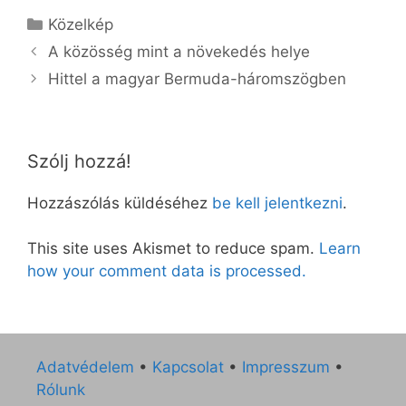
Kategória
Közelkép
A közösség mint a növekedés helye
Hittel a magyar Bermuda-háromszögben
Szólj hozzá!
Hozzászólás küldéséhez
be kell jelentkezni
.
This site uses Akismet to reduce spam.
Learn
how your comment data is processed.
Adatvédelem
•
Kapcsolat
•
Impresszum
•
Rólunk