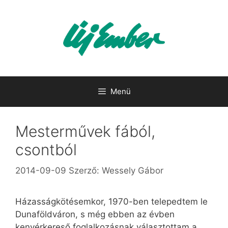
Kilépés
a
tartalomba
Menü
Mesterművek fából,
csontból
2014-09-09
Szerző:
Wessely Gábor
Házasságkötésemkor, 1970-ben telepedtem le
Dunaföldváron, s még ebben az évben
kenyérkereső foglalkozásnak választottam a