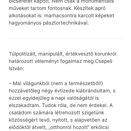
dicséretet kapott. Nem csak a monumentális
műveket tartom fontosnak. Készítek apró
alkotásokat is: marhacsontra karcolt képeket
hagyományos pásztortechnikával.
Túlpolitizált, manipulált, értékvesztő korunkról
határozott véleményt fogalmaz meg Csepeli
István:
– Mai világunkból (nem a természetből!)
hozzávetőleg négy évtizede kiábrándultam, s
ezzel egyidejűleg a napi valóságától is
elszakadtam. Tudok róla, de nem érdekel. A
családom számára létrehozott szigetünk
közösségért tevő, nyitott, s alapvetően az
elődöktől átvett, „otthonról hozott” erkölcsi