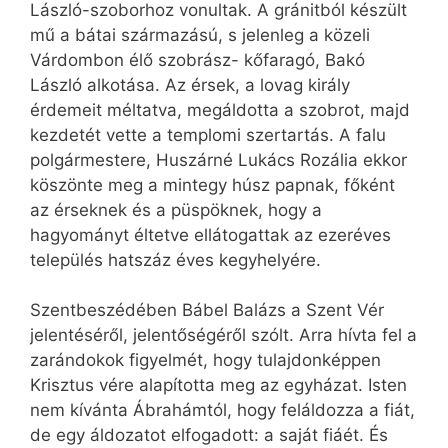
László-szoborhoz vonultak. A gránitból készült
mű a bátai származású, s jelenleg a közeli
Várdombon élő szobrász- kőfaragó, Bakó
László alkotása. Az érsek, a lovag király
érdemeit méltatva, megáldotta a szobrot, majd
kezdetét vette a templomi szertartás. A falu
polgármestere, Huszárné Lukács Rozália ekkor
köszönte meg a mintegy húsz papnak, főként
az érseknek és a püspöknek, hogy a
hagyományt éltetve ellátogattak az ezeréves
település hatszáz éves kegyhelyére.
Szentbeszédében Bábel Balázs a Szent Vér
jelentéséről, jelentőségéről szólt. Arra hívta fel a
zarándokok figyelmét, hogy tulajdonképpen
Krisztus vére alapította meg az egyházat. Isten
nem kívánta Ábrahámtól, hogy feláldozza a fiát,
de egy áldozatot elfogadott: a saját fiáét. És