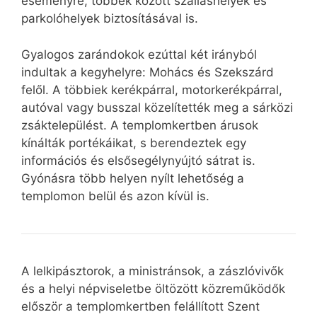
eseményre, többek között szálláshelyek és
parkolóhelyek biztosításával is.
Gyalogos zarándokok ezúttal két irányból
indultak a kegyhelyre: Mohács és Szekszárd
felől. A többiek kerékpárral, motorkerékpárral,
autóval vagy busszal közelítették meg a sárközi
zsáktelepülést. A templomkertben árusok
kínálták portékáikat, s berendeztek egy
információs és elsősegélynyújtó sátrat is.
Gyónásra több helyen nyílt lehetőség a
templomon belül és azon kívül is.
A lelkipásztorok, a ministránsok, a zászlóvivők
és a helyi népviseletbe öltözött közreműködők
először a templomkertben felállított Szent