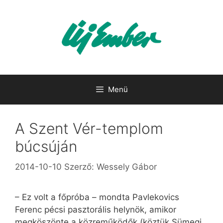
Kilépés
a
tartalomba
Menü
A Szent Vér-templom
búcsúján
2014-10-10
Szerző:
Wessely Gábor
– Ez volt a főpróba – mondta Pavlekovics
Ferenc pécsi pasztorális helynök, amikor
megköszönte a közreműködők (köztük Sümegi