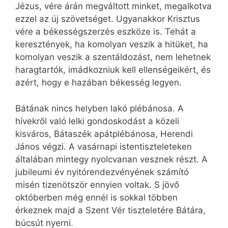
Jézus, vére árán megváltott minket, megalkotva
ezzel az új szövetséget. Ugyanakkor Krisztus
vére a békességszerzés eszköze is. Tehát a
keresztények, ha komolyan veszik a hitüket, ha
komolyan veszik a szentáldozást, nem lehetnek
haragtartók, imádkozniuk kell ellenségeikért, és
azért, hogy e hazában békesség legyen.
Bátának nincs helyben lakó plébánosa. A
hívekről való lelki gondoskodást a közeli
kisváros, Bátaszék apátplébánosa, Herendi
János végzi. A vasárnapi istentiszteleteken
általában mintegy nyolcvanan vesznek részt. A
jubileumi év nyitórendezvényének számító
misén tizenötször ennyien voltak. S jövő
októberben még ennél is sokkal többen
érkeznek majd a Szent Vér tiszteletére Bátára,
búcsút nyerni.