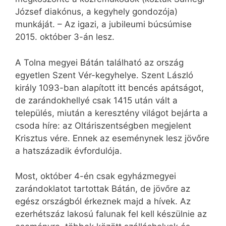
József diakónus, a kegyhely gondozója)
munkáját. – Az igazi, a jubileumi búcsúmise
2015. október 3-án lesz.
A Tolna megyei Bátán található az ország
egyetlen Szent Vér-kegyhelye. Szent László
király 1093-ban alapított itt bencés apátságot,
de zarándokhellyé csak 1415 után vált a
település, miután a keresztény világot bejárta a
csoda híre: az Oltáriszentségben megjelent
Krisztus vére. Ennek az eseménynek lesz jövőre
a hatszázadik évfordulója.
Most, október 4-én csak egyházmegyei
zarándoklatot tartottak Bátán, de jövőre az
egész országból érkeznek majd a hívek. Az
ezerhétszáz lakosú falunak fel kell készülnie az