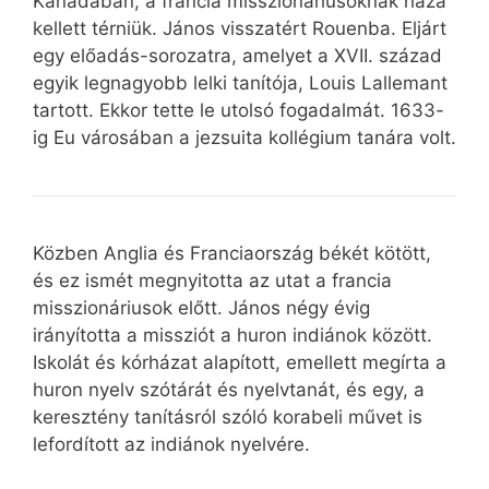
Kanadában, a francia misszionáriusoknak haza
kellett térniük. János visszatért Rouenba. Eljárt
egy előadás-sorozatra, amelyet a XVII. század
egyik legnagyobb lelki tanítója, Louis Lallemant
tartott. Ekkor tette le utolsó fogadalmát. 1633-
ig Eu városában a jezsuita kollégium tanára volt.
Közben Anglia és Franciaország békét kötött,
és ez ismét megnyitotta az utat a francia
misszionáriusok előtt. János négy évig
irányította a missziót a huron indiánok között.
Iskolát és kórházat alapított, emellett megírta a
huron nyelv szótárát és nyelvtanát, és egy, a
keresztény tanításról szóló korabeli művet is
lefordított az indiánok nyelvére.