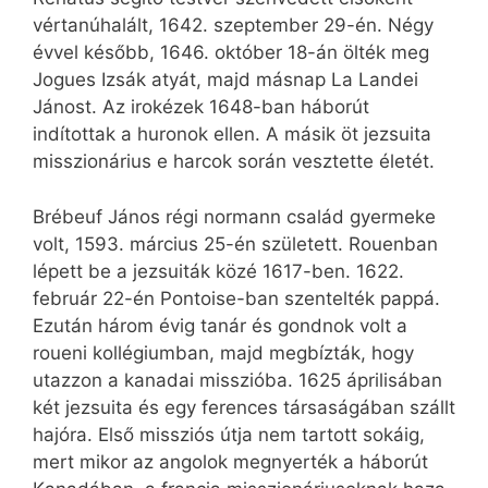
vértanúhalált, 1642. szeptember 29-én. Négy
évvel később, 1646. október 18-án ölték meg
Jogues Izsák atyát, majd másnap La Landei
Jánost. Az irokézek 1648-ban háborút
indítottak a huronok ellen. A másik öt jezsuita
misszionárius e harcok során vesztette életét.
Brébeuf János régi normann család gyermeke
volt, 1593. március 25-én született. Rouenban
lépett be a jezsuiták közé 1617-ben. 1622.
február 22-én Pontoise-ban szentelték pappá.
Ezután három évig tanár és gondnok volt a
roueni kollégiumban, majd megbízták, hogy
utazzon a kanadai misszióba. 1625 áprilisában
két jezsuita és egy ferences társaságában szállt
hajóra. Első missziós útja nem tartott sokáig,
mert mikor az angolok megnyerték a háborút