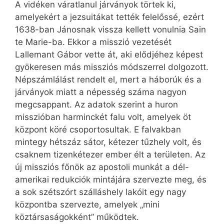
A vidéken váratlanul járványok törtek ki,
amelyekért a jezsuitákat tették felelőssé, ezért
1638-ban Jánosnak vissza kellett vonulnia Sain
te Marie-ba. Ekkor a misszió vezetését
Lallemant Gábor vette át, aki elődjéhez képest
gyökeresen más missziós módszerrel dolgozott.
Népszámlálást rendelt el, mert a háborúk és a
járványok miatt a népesség száma nagyon
megcsappant. Az adatok szerint a huron
misszióban harminckét falu volt, amelyek öt
központ köré csoportosultak. E falvakban
mintegy hétszáz sátor, kétezer tűzhely volt, és
csaknem tizenkétezer ember élt a területen. Az
új missziós főnök az apostoli munkát a dél-
amerikai redukciók mintájára szervezte meg, és
a sok szétszórt szálláshely lakóit egy nagy
központba szervezte, amelyek „mini
köztársaságokként” működtek.