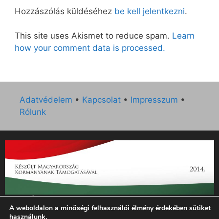
Hozzászólás küldéséhez
be kell jelentkezni
.
This site uses Akismet to reduce spam.
Learn
how your comment data is processed.
Adatvédelem
•
Kapcsolat
•
Impresszum
•
Rólunk
„Az Új Ember katolikus hetilap 2014. évi működésének
A weboldalon a minőségi felhasználói élmény érdekében sütiket
támogatását az EGYH-KCP-14-P-0121 sz. támogatási
használunk.