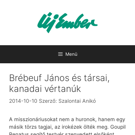
Kilépés
a
tartalomba
Menü
Brébeuf János és társai,
kanadai vértanúk
2014-10-10
Szerző:
Szalontai Anikó
A misszionáriusokat nem a huronok, hanem egy
másik törzs tagjai, az irokézek ölték meg. Goupil
Renatus segítő testvér szenvedett elsőként