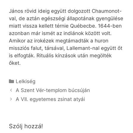
János rövid ideig együtt dolgozott Chaumonot-
val, de aztán egészségi állapotának gyengülése
miatt vissza kellett térnie Québecbe. 1644-ben
azonban már ismét az indiánok között volt.
Amikor az irokézek megtámadták a huron
missziós falut, társával, Lallemant-nal együtt őt
is elfogták. Rituális kínzások után megölték
őket.
Kategória
Lelkiség
A Szent Vér-templom búcsúján
A VII. egyetemes zsinat atyái
Szólj hozzá!