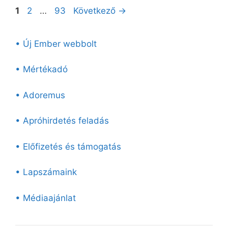
Oldal
Oldal
Oldal
1
2
…
93
Következő
→
• Új Ember webbolt
• Mértékadó
• Adoremus
• Apróhirdetés feladás
• Előfizetés és támogatás
• Lapszámaink
• Médiaajánlat