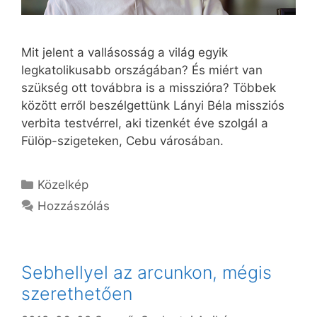
Mit jelent a vallásosság a világ egyik
legkatolikusabb országában? És miért van
szükség ott továbbra is a misszióra? Többek
között erről beszélgettünk Lányi Béla missziós
verbita testvérrel, aki tizenkét éve szolgál a
Fülöp-szigeteken, Cebu városában.
Kategória
Közelkép
Hozzászólás
Sebhellyel az arcunkon, mégis
szerethetően