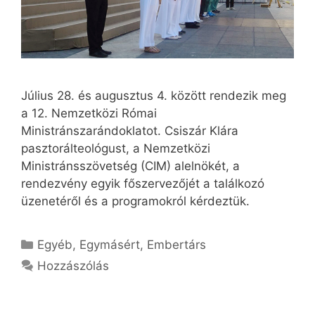
Július 28. és augusztus 4. között rendezik meg
a 12. Nemzetközi Római
Ministránszarándoklatot. Csiszár Klára
pasztorálteológust, a Nemzetközi
Ministránsszövetség (CIM) alelnökét, a
rendezvény egyik főszervezőjét a találkozó
üzenetéről és a programokról kérdeztük.
Kategória
Egyéb
,
Egymásért
,
Embertárs
Hozzászólás