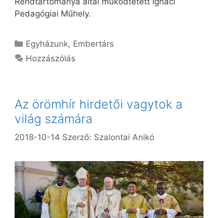
Rendtartománya által működtetett Ignáci
Pedagógiai Műhely.
Kategória
Egyházunk
,
Embertárs
Hozzászólás
Az örömhír hirdetői vagytok a
világ számára
2018-10-14
Szerző:
Szalontai Anikó