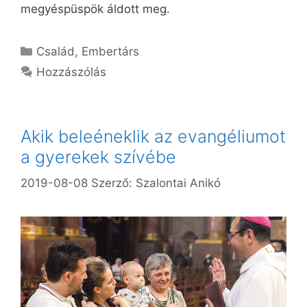
megyéspüspök áldott meg.
Kategória
Család
,
Embertárs
Hozzászólás
Akik beleéneklik az evangéliumot
a gyerekek szívébe
2019-08-08
Szerző:
Szalontai Anikó