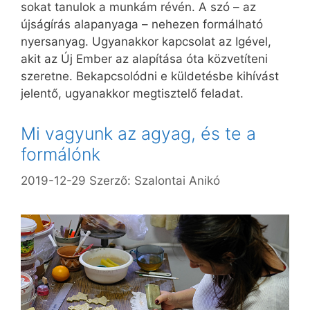
sokat tanulok a munkám révén. A szó – az
újságírás alapanyaga – nehezen formálható
nyersanyag. Ugyanakkor kapcsolat az Igével,
akit az Új Ember az alapítása óta közvetíteni
szeretne. Bekapcsolódni e küldetésbe kihívást
jelentő, ugyanakkor megtisztelő feladat.
Mi vagyunk az agyag, és te a
formálónk
2019-12-29
Szerző:
Szalontai Anikó