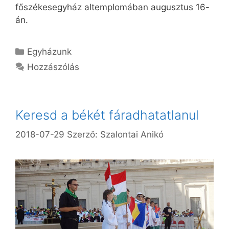
főszékesegyház altemplomában augusztus 16-
án.
Kategória
Egyházunk
Hozzászólás
Keresd a békét fáradhatatlanul
2018-07-29
Szerző:
Szalontai Anikó