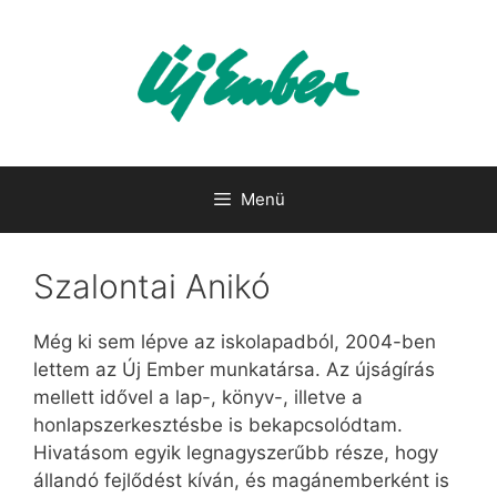
Kilépés
a
tartalomba
Menü
Szalontai Anikó
Még ki sem lépve az iskolapadból, 2004-ben
lettem az Új Ember munkatársa. Az újságírás
mellett idővel a lap-, könyv-, illetve a
honlapszerkesztésbe is bekapcsolódtam.
Hivatásom egyik legnagyszerűbb része, hogy
állandó fejlődést kíván, és magánemberként is