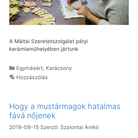
A Máltai Szeretetszolgálat pátyi
kerámiaműhelyében jártunk
Kategória
Egymásért
,
Karácsony
Hozzászólás
Hogy a mustármagok hatalmas
fává nőjenek
2019-09-15
Szerző:
Szalontai Anikó