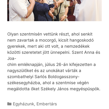
Olyan szentmisén vettünk részt, ahol senkit
nem zavartak a mocorgó, kicsit hangoskodó
gyerekek, mert aki ott volt, a nemzedékek
közötti szeretetet jött ünnepelni. Szent Anna és
Joa-
chim emléknapján, július 26-án kifejezetten a
nagyszülőket és az unokákat várták a
szombathelyi Sarlós Boldogasszony-
székesegyházba, ahol a szentmise végén
megáldotta őket Székely János megyéspüspök.
Kategória
Egyházunk
,
Embertárs