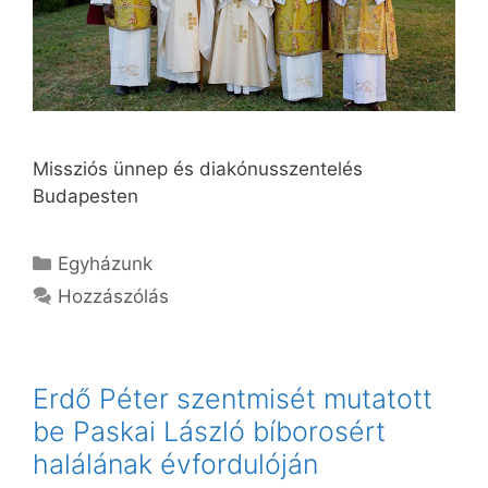
Missziós ünnep és diakónusszentelés
Budapesten
Kategória
Egyházunk
Hozzászólás
Erdő Péter szentmisét mutatott
be Paskai László bíborosért
halálának évfordulóján