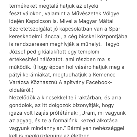
termékeket megtalálhatjuk az etyeki
fesztiválokon, valamint a Művészetek Völgye
idején Kapolcson is. Mivel a Magyar Máltai
Szeretetszolgálat jó kapcsolatban van a Spar
kereskedelmi lánccal, a cég bicskei központjába
is rendszeresen meghívják a műhelyt. Hagyó
József pedig kialakított egy templomi
értékesítési hálózatot, ami részben ma is
működik. (Hogy éppen hol vásárolhatjuk meg a
pátyi kerámiákat, megtudhatjuk a Kemence
Varázsa Közhasznú Alapítvány Facebook-
oldaláról.)
Nézelődök a kincsekkel teli raktárban, és arra
gondolok, az itt dolgozók bizonyítják, hogy
igaza volt Izajás prófétának: „Uram, mi vagyunk
az agyag, és te a formálónk, kezed alkotása
vagyunk mindannyian.” Bármilyen nehézséggel
kell is megküzdenünk az életben.