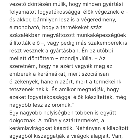
vezető döntésén múlik, hogy minden gyártási
folyamatot fogyatékossággal élők végeznek-e –
és akkor, bármilyen lesz is a végeredmény,
elmondható, hogy a termékeket száz
százalékban megváltozott munkaképességűek
állították elő –, vagy pedig más szakemberek is
részt vesznek a gyártásban. Én ez utóbbi
mellett döntöttem – mondja Júlia. – Az
szeretném, hogy ne azért vegyék meg az
emberek a kerámiákat, mert szociálisan
érzékenyek, hanem azért, mert a termékeink
tetszenek nekik. És amikor megtudják, hogy
ezeket fogyatékossággal élők készítették, még
nagyobb lesz az örömük.”
Egy nagyobb helyiségben többen is együtt
dolgoznak. A műhely sztártermékét, a
kerámiavirágokat készítik. Néhányan a kilapított
agyagból kiszaggatják a virágok alapjait. Van,