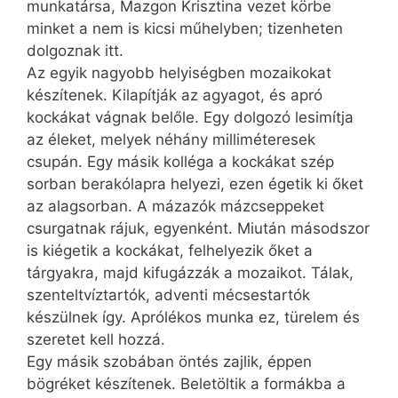
munkatársa, Mazgon Krisztina vezet körbe
minket a nem is kicsi műhelyben; tizenheten
dolgoznak itt.
Az egyik nagyobb helyiségben mozaikokat
készítenek. Kilapítják az agyagot, és apró
kockákat vágnak belőle. Egy dolgozó lesimítja
az éleket, melyek néhány milliméteresek
csupán. Egy másik kolléga a kockákat szép
sorban berakólapra helyezi, ezen égetik ki őket
az alagsorban. A mázazók mázcseppeket
csurgatnak rájuk, egyenként. Miután másodszor
is kiégetik a kockákat, felhelyezik őket a
tárgyakra, majd kifugázzák a mozaikot. Tálak,
szenteltvíztartók, adventi mécsestartók
készülnek így. Aprólékos munka ez, türelem és
szeretet kell hozzá.
Egy másik szobában öntés zajlik, éppen
bögréket készítenek. Beletöltik a formákba a