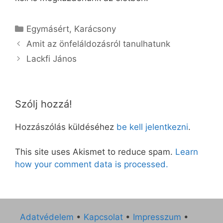
Kategória
Egymásért
,
Karácsony
Amit az önfeláldozásról tanulhatunk
Lackfi János
Szólj hozzá!
Hozzászólás küldéséhez
be kell jelentkezni
.
This site uses Akismet to reduce spam.
Learn
how your comment data is processed.
Adatvédelem
•
Kapcsolat
•
Impresszum
•