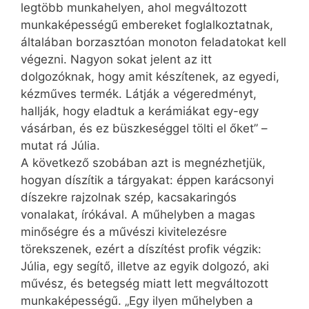
legtöbb munkahelyen, ahol megváltozott
munkaképességű embereket foglalkoztatnak,
általában borzasztóan monoton feladatokat kell
végezni. Nagyon sokat jelent az itt
dolgozóknak, hogy amit készítenek, az egyedi,
kézműves termék. Látják a végeredményt,
hallják, hogy eladtuk a kerámiákat egy-egy
vásárban, és ez büszkeséggel tölti el őket” –
mutat rá Júlia.
A következő szobában azt is megnézhetjük,
hogyan díszítik a tárgyakat: éppen karácsonyi
díszekre rajzolnak szép, kacsakaringós
vonalakat, írókával. A műhelyben a magas
minőségre és a művészi kivitelezésre
törekszenek, ezért a díszítést profik végzik:
Júlia, egy segítő, illetve az egyik dolgozó, aki
művész, és betegség miatt lett megváltozott
munkaképességű. „Egy ilyen műhelyben a