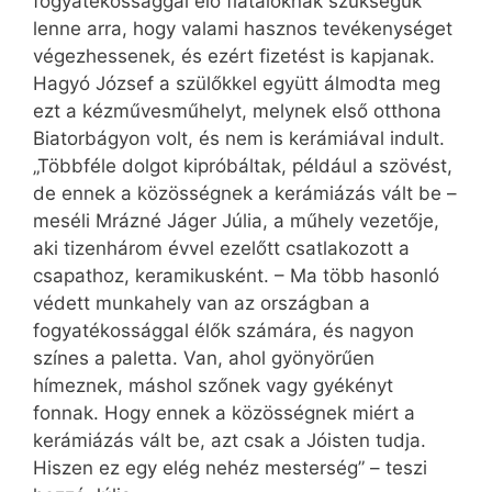
fogyatékossággal élő fiataloknak szükségük
lenne arra, hogy valami hasznos tevékenységet
végezhessenek, és ezért fizetést is kapjanak.
Hagyó József a szülőkkel együtt álmodta meg
ezt a kézművesműhelyt, melynek első otthona
Biatorbágyon volt, és nem is kerámiával indult.
„Többféle dolgot kipróbáltak, például a szövést,
de ennek a közösségnek a kerámiázás vált be –
meséli Mrázné Jáger Júlia, a műhely vezetője,
aki tizenhárom évvel ezelőtt csatlakozott a
csapathoz, keramikusként. – Ma több hasonló
védett munkahely van az országban a
fogyatékossággal élők számára, és nagyon
színes a paletta. Van, ahol gyönyörűen
hímeznek, máshol szőnek vagy gyékényt
fonnak. Hogy ennek a közösségnek miért a
kerámiázás vált be, azt csak a Jóisten tudja.
Hiszen ez egy elég nehéz mesterség” – teszi