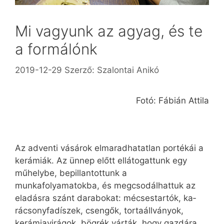
Mi vagyunk az agyag, és te
a formálónk
2019-12-29
Szerző:
Szalontai Anikó
Fotó: Fábián Attila
Az adventi vásárok elmaradhatatlan portékái a
kerámiák. Az ünnep előtt ellátogattunk egy
műhelybe, bepillantottunk a
munkafolyamatokba, és megcsodálhattuk az
eladásra szánt darabokat: mécsestartók, ka­
rácsonyfadíszek, csengők, tortaállványok,
kerámiavirágok, bögrék várták, hogy gazdára