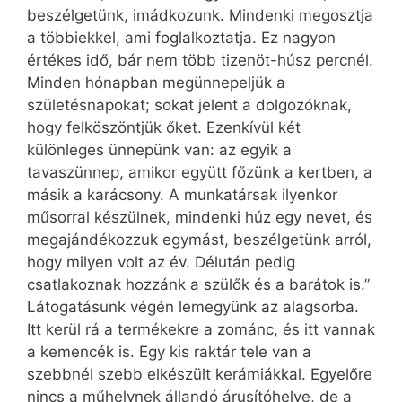
beszélgetünk, imádkozunk. Mindenki megosztja
a többiekkel, ami foglalkoztatja. Ez nagyon
értékes idő, bár nem több tizenöt-húsz percnél.
Minden hónapban megünnepeljük a
születésnapokat; sokat jelent a dolgozóknak,
hogy felköszöntjük őket. Ezenkívül két
különleges ünnepünk van: az egyik a
tavaszünnep, amikor együtt főzünk a kertben, a
másik a karácsony. A munkatársak ilyenkor
műsorral készülnek, mindenki húz egy nevet, és
megajándékozzuk egymást, beszélgetünk arról,
hogy milyen volt az év. Délután pedig
csatlakoznak hozzánk a szülők és a barátok is.”
Látogatásunk végén lemegyünk az alagsorba.
Itt kerül rá a termékekre a zománc, és itt vannak
a kemencék is. Egy kis raktár tele van a
szebbnél szebb elkészült kerámiákkal. Egyelőre
nincs a műhelynek állandó árusítóhelye, de a