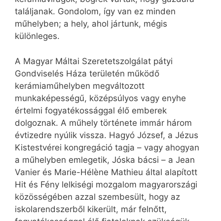
találjanak. Gondolom, így van ez minden
műhelyben; a hely, ahol jártunk, mégis
különleges.
A Magyar Máltai Szeretetszolgálat pátyi
Gondviselés Háza területén működő
kerámiaműhelyben megváltozott
munkaképességű, középsúlyos vagy enyhe
értelmi fogyatékossággal élő emberek
dolgoznak. A műhely története immár három
évtizedre nyúlik vissza. Hagyó József, a Jézus
Kistestvérei kongregáció tagja – vagy ahogyan
a műhelyben emlegetik, Jóska bácsi – a Jean
Vanier és Marie-Hélène Mathieu által alapított
Hit és Fény lelkiségi mozgalom magyarországi
közösségében azzal szembesült, hogy az
iskolarendszerből kikerült, már felnőtt,