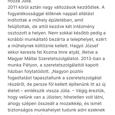
hozzá Júlia.
2011 körül aztán nagy változások kezdődtek. A
fogyatékossággal élőknek nappali ellátást
indítottak a műhely épületében, amit
felújítottak, de attól kezdve két intézmény
osztozott a helyen. Nem sokkal később pedig a
korábbi munkáltató bezárta a telephelyet, ezért
a műhelynek költöznie kellett. Hagyó József
ekkor kereste fel Kozma Imre atyát, illetve a
Magyar Máltai Szeretetszolgálatot. 2013-ban a
munka Pátyon, a szeretetszolgálattól kapott
házban folytatódott. „Nagyon pozitív
fogadtatást tapasztaltunk a szeretetszolgálat
részéről, de persze föl kellett építenünk itt az új
életet – emlékszik vissza Júlia. – Végig éreztük,
hogy velünk van a Jóisten; hihetetlen volt látni,
ahogy szépen összeáll a mozaikkép, és ismét
biztonságos munkahelyet tudunk adni ezeknek