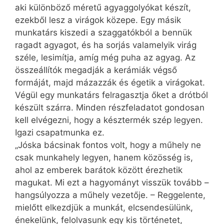
aki különböző méretű agyaggolyókat készít,
ezekből lesz a virágok közepe. Egy másik
munkatárs kiszedi a szaggatókból a bennük
ragadt agyagot, és ha sorjás valamelyik virág
széle, lesimítja, amíg még puha az agyag. Az
összeállítók megadják a kerámiák végső
formáját, majd mázazzák és égetik a virágokat.
Végül egy munkatárs felragasztja őket a drótból
készült szárra. Minden részfeladatot gondosan
kell elvégezni, hogy a késztermék szép legyen.
Igazi csapatmunka ez.
„Jóska bácsinak fontos volt, hogy a műhely ne
csak munkahely legyen, hanem közösség is,
ahol az emberek barátok között érezhetik
magukat. Mi ezt a hagyományt visszük tovább –
hangsúlyozza a műhely vezetője. – Reggelente,
mielőtt elkezdjük a munkát, elcsendesülünk,
énekelünk, felolvasunk egy kis történetet,