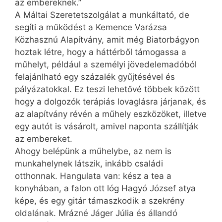
az embereknek.”
A Máltai Szeretetszolgálat a munkáltató, de
segíti a működést a Kemence Varázsa
Közhasznú Alapítvány, amit még Biatorbágyon
hoztak létre, hogy a háttérből támogassa a
műhelyt, például a személyi jövedelemadóból
felajánlható egy százalék gyűjtésével és
pályázatokkal. Ez teszi lehetővé többek között
hogy a dolgozók terápiás lovaglásra járjanak, és
az alapítvány révén a műhely eszközöket, illetve
egy autót is vásárolt, amivel naponta szállítják
az embereket.
Ahogy belépünk a műhelybe, az nem is
munkahelynek látszik, inkább családi
otthonnak. Hangulata van: kész a tea a
konyhában, a falon ott lóg Hagyó József atya
képe, és egy gitár támaszkodik a szekrény
oldalának. Mrázné Jáger Júlia és állandó