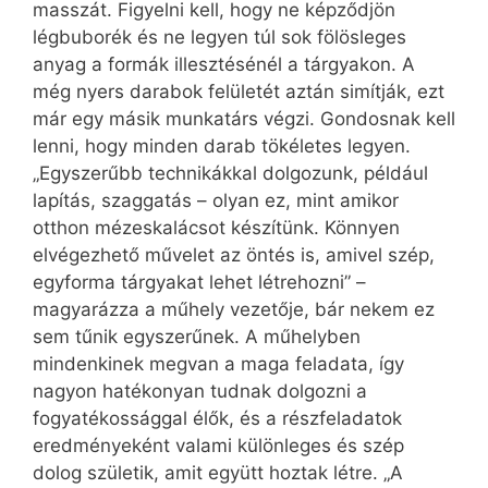
masszát. Figyelni kell, hogy ne képződjön
légbuborék és ne legyen túl sok fölösleges
anyag a formák illesztésénél a tárgyakon. A
még nyers darabok felületét aztán simítják, ezt
már egy másik munkatárs végzi. Gondosnak kell
lenni, hogy minden darab tökéletes legyen.
„Egyszerűbb technikákkal dolgozunk, például
lapítás, szaggatás – olyan ez, mint amikor
otthon mézeskalácsot készítünk. Könnyen
elvégezhető művelet az öntés is, amivel szép,
egyforma tárgyakat lehet létrehozni” –
magyarázza a műhely vezetője, bár nekem ez
sem tűnik egyszerűnek. A műhelyben
mindenkinek megvan a maga feladata, így
nagyon hatékonyan tudnak dolgozni a
fogyatékossággal élők, és a részfelada­tok
eredményeként valami különleges és szép
dolog születik, amit együtt hoztak létre. „A