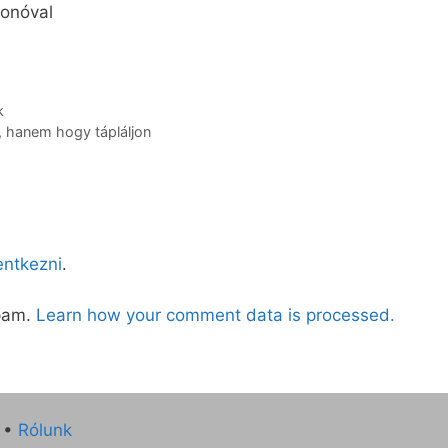
onóval
k
, hanem hogy tápláljon
lentkezni
.
spam.
Learn how your comment data is processed.
•
Rólunk