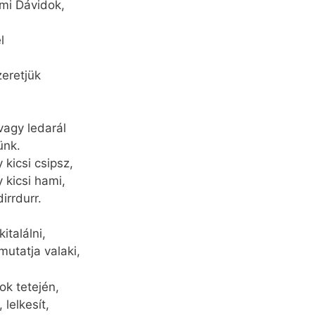
mi Dávidok,
l
zeretjük
 vagy ledarál
ünk.
 kicsi csipsz,
 kicsi hami,
irrdurr.
italálni,
utatja valaki,
ok tetején,
, lelkesít,