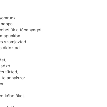
gyomrunk,
-nappali
vehetjük a tápanyagot,
k magunkba.
és szomjaztad
s áldoztad
det,
áladzó
és tűrted,
 te annyiszor
or
ed kőbe őket.