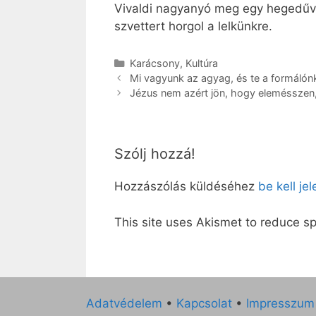
Vivaldi nagyanyó meg egy hegedűv
szvettert horgol a lelkünkre.
Kategória
Karácsony
,
Kultúra
Mi vagyunk az agyag, és te a formálón
Jézus nem azért jön, hogy elemésszen
Szólj hozzá!
Hozzászólás küldéséhez
be kell je
This site uses Akismet to reduce 
Adatvédelem
•
Kapcsolat
•
Impresszum