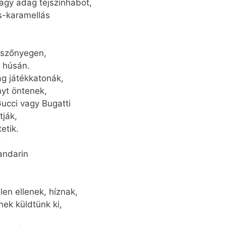
agy adag tejszínhabot,
s-karamellás
pszőnyegen,
t húsán.
g játékkatonák,
nyt öntenek,
 Gucci vagy Bugatti
tják,
etik.
,
andarin
len ellenek, híznak,
ek küldtünk ki,