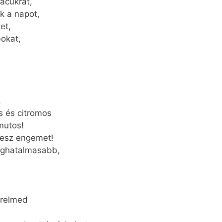
acukrát,
k a napot,
et,
okat,
,
ás és citromos
mutos!
ítesz engemet!
leghatalmasabb,
türelmed