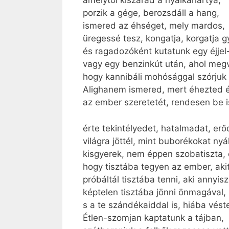
amelytől kiszárad a nyálkahártya,
porzik a gége, berozsdáll a hang,
ismered az éhséget, mely mardos,
üregessé tesz, kongatja, korgatja 
és ragadozóként kutatunk egy éjjel
vagy egy benzinkút után, ahol meg
hogy kannibáli mohósággal szórju
Alighanem ismered, mert éhezted 
az ember szeretetét, rendesen be i
érte tekintélyedet, hatalmadat, erő
világra jöttél, mint buborékokat ny
kisgyerek, nem éppen szobatiszta, 
hogy tisztába tegyen az ember, akit
próbáltál tisztába tenni, aki annyisz
képtelen tisztába jönni önmagával,
s a te szándékaiddal is, hiába vést
Étlen-szomjan kaptatunk a tájban,