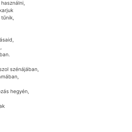
 használni,
karjuk
tűnik,
ásaid,
,
ában.
ászol szénájában,
yamában,
ozás hegyén,
ak