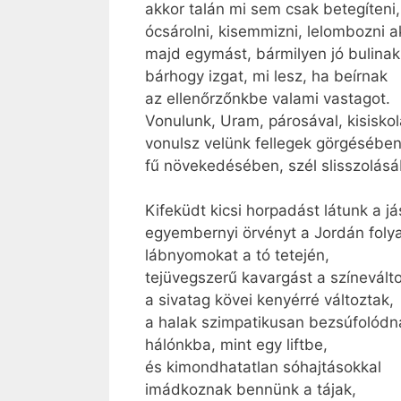
akkor talán mi sem csak betegíteni,
ócsárolni, kisemmizni, lelombozni a
majd egymást, bármilyen jó bulinak 
bárhogy izgat, mi lesz, ha beírnak
az ellenőrzőnkbe valami vastagot.
Vonulunk, Uram, párosával, kisiskol
vonulsz velünk fellegek görgésében
fű növekedésében, szél slisszolás
Kifeküdt kicsi horpadást látunk a j
egyembernyi örvényt a Jordán fol
lábnyomokat a tó tetején,
tejüvegszerű kavargást a színevált
a sivatag kövei kenyérré változtak,
a halak szimpatikusan bezsúfolódn
hálónkba, mint egy liftbe,
és kimondhatatlan sóhajtásokkal
imádkoznak bennünk a tájak,