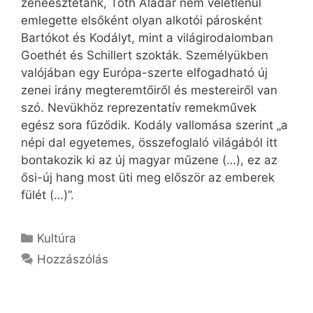
zeneesztétánk, Tóth Aladár nem véletlenül
emlegette elsőként olyan alkotói párosként
Bartókot és Kodályt, mint a világirodalomban
Goethét és Schillert szokták. Személyükben
valójában egy Európa-szerte elfogadható új
zenei irány megteremtőiről és mestereiről van
szó. Nevükhöz reprezentatív remekművek
egész sora fűződik. Kodály vallomása szerint „a
népi dal egyetemes, összefoglaló világából itt
bontakozik ki az új magyar műzene (…), ez az
ősi-új hang most üti meg először az emberek
fülét (…)”.
Kategória
Kultúra
Hozzászólás