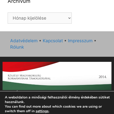
Archívum
Archívum
Adatvédelem
•
Kapcsolat
•
Impresszum
•
Rólunk
„Az Új Ember katolikus hetilap 2014. évi működésének
A weboldalon a minőségi felhasználói élmény érdekében sütiket
támogatását az EGYH-KCP-14-P-0121 sz. támogatási
használunk.
szerződés keretében 3 000 000 Ft összegben támogatta az
You can find out more about which cookies we are using or
Emberi Erőforrások Minisztériuma.”
switch them off in
settings
.