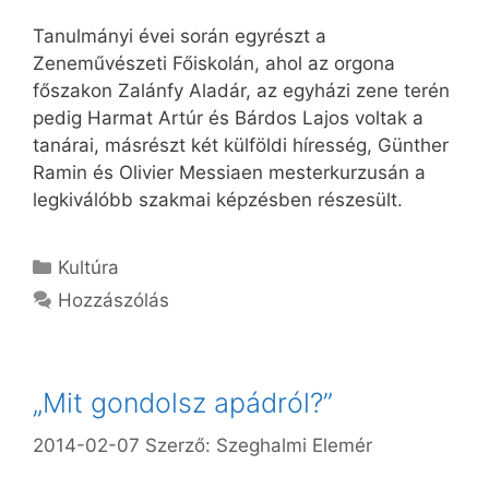
Tanulmányi évei során egyrészt a
Zeneművészeti Főiskolán, ahol az orgona
főszakon Zalánfy Aladár, az egyházi zene terén
pedig Harmat Artúr és Bárdos Lajos voltak a
tanárai, másrészt két külföldi híresség, Günther
Ramin és Olivier Messiaen mesterkurzusán a
legkiválóbb szakmai képzésben részesült.
Kategória
Kultúra
Hozzászólás
„Mit gondolsz apádról?”
2014-02-07
Szerző:
Szeghalmi Elemér