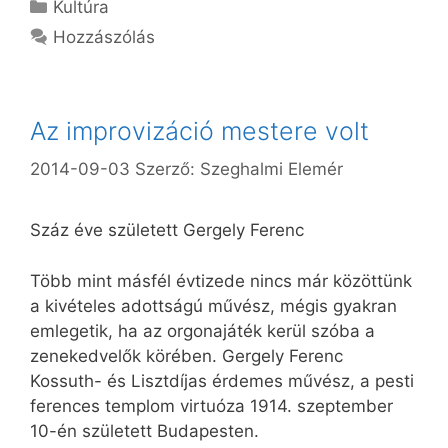
Kategória
Kultúra
Hozzászólás
Az improvizáció mestere volt
2014-09-03
Szerző:
Szeghalmi Elemér
Száz éve született Gergely Ferenc
Több mint másfél évtizede nincs már közöttünk
a kivételes adottságú művész, mégis gyakran
emlegetik, ha az orgonajáték kerül szóba a
zenekedvelők körében. Gergely Ferenc
Kossuth- és Lisztdíjas érdemes művész, a pesti
ferences templom virtuóza 1914. szeptember
10-én született Budapesten.