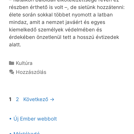
részben érthető is volt –, de sietünk hozzátenni:
élete során sokkal többet nyomott a latban
mindaz, amit a nemzet javáért és egyes
kiemelkedő személyek védelmében és
érdekében önzetlenül tett a hosszú évtizedek
alatt.
Kategória
Kultúra
Hozzászólás
Oldal
Oldal
1
2
Következő
→
• Új Ember webbolt
• Mértékadó