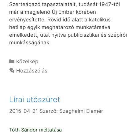
Szerteágazó tapasztalatait, tudását 1947-től
már a megjelenő Új Ember körében
érvényesítette. Rövid idő alatt a katolikus
hetilap egyik meghatározó munkatársává
emelkedett, utat nyitva publicisztikai és szépírói
munkásságának.
Kategória
Közelkép
Hozzászólás
Lírai utószüret
2015-04-21
Szerző:
Szeghalmi Elemér
Tóth Sándor méltatása