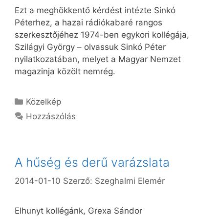
Ezt a meghökkentő kérdést intézte Sinkó
Péterhez, a hazai rádiókabaré rangos
szerkesztőjéhez 1974-ben egykori kollégája,
Szilágyi György – olvassuk Sinkó Péter
nyilatkozatában, melyet a Magyar Nemzet
magazinja közölt nemrég.
Kategória
Közelkép
Hozzászólás
A hűség és derű varázslata
2014-01-10
Szerző:
Szeghalmi Elemér
Elhunyt kollégánk, Grexa Sándor