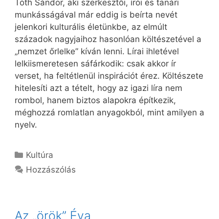
Tóth Sándor, aki szerkesztői, írói és tanári
munkásságával már eddig is beírta nevét
jelenkori kulturális életünkbe, az elmúlt
századok nagyjaihoz hasonlóan költészetével a
„nemzet őrlelke” kíván lenni. Lírai ihletével
lelkiismeretesen sáfárkodik: csak akkor ír
verset, ha feltétlenül inspirációt érez. Költészete
hitelesíti azt a tételt, hogy az igazi líra nem
rombol, hanem biztos alapokra építkezik,
méghozzá romlatlan anyagokból, mint amilyen a
nyelv.
Kategória
Kultúra
Hozzászólás
Az „örök” Éva