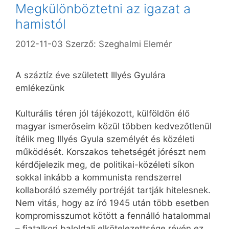
Megkülönböztetni az igazat a
hamistól
2012-11-03
Szerző:
Szeghalmi Elemér
A száztíz éve született Illyés Gyulára
emlékezünk
Kulturális téren jól tájékozott, külföldön élő
magyar ismerőseim közül többen kedvezőtlenül
ítélik meg Illyés Gyula személyét és közéleti
működését. Korszakos tehetségét jórészt nem
kérdőjelezik meg, de politikai-közéleti síkon
sokkal inkább a kommunista rendszerrel
kollaboráló személy portréját tartják hitelesnek.
Nem vitás, hogy az író 1945 után több esetben
kompromisszumot kötött a fennálló hatalommal
– fiatalkori baloldali elkötelezettsége révén ez