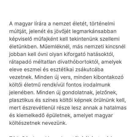
A magyar lírára a nemzet életét, történelmi
múltját, jelenét és jövőjét legmarkánsabban
képviselő műfajként kell tekintenünk szellemi
életünkben. Műemléknél, más nemzeti kincsnél
jobban kell óvni olyan kiforgató hatásoktól,
rátapadó méltatlan divathóbortoktól, amelyek
eleve eszmei és esztétikai zsákutcába
vezetnek. Minden új vers, minden kibontakozó
költői életmű rendkívül fontos irodalmunk
jelenében. Minden új gondolatnak, jelzőnek,
plasztikus és színes költői képnek örülnünk kell,
mert észrevétlenül része lesz annak a hatalmas
és kiemelkedő épületnek, amelyet magyar
költészetnek nevezünk.