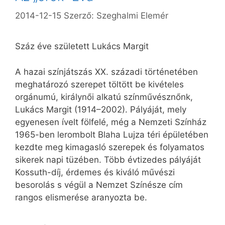
2014-12-15
Szerző:
Szeghalmi Elemér
Száz éve született Lukács Margit
A hazai színjátszás XX. századi történetében
meghatározó szerepet töltött be kivételes
orgánumú, királynői alkatú színművésznőnk,
Lukács Margit (1914–2002). Pályáját, mely
egyenesen ívelt fölfelé, még a Nemzeti Színház
1965-ben lerombolt Blaha Lujza téri épületében
kezdte meg kimagasló szerepek és folyamatos
sikerek napi tüzében. Több évtizedes pályáját
Kossuth-díj, érdemes és kiváló művészi
besorolás s végül a Nemzet Színésze cím
rangos elismerése aranyozta be.