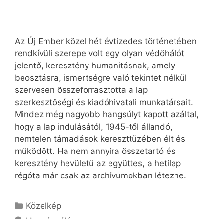
Az Új Ember közel hét évtizedes történetében
rendkívüli szerepe volt egy olyan védőhálót
jelentő, keresztény humanitásnak, amely
beosztásra, ismertségre való tekintet nélkül
szervesen összeforrasztotta a lap
szerkesztőségi és kiadóhivatali munkatársait.
Mindez még nagyobb hangsúlyt kapott azáltal,
hogy a lap indulásától, 1945-től állandó,
nemtelen támadások kereszttüzében élt és
működött. Ha nem annyira összetartó és
keresztény hevületű az együttes, a hetilap
régóta már csak az archívumokban létezne.
Kategória
Közelkép