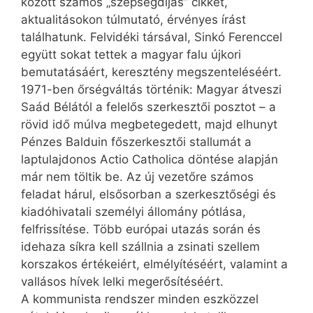
között számos „szépségdíjas” cikket,
aktualitásokon túlmutató, érvényes írást
találhatunk. Felvidéki társával, Sinkó Ferenccel
együtt sokat tettek a magyar falu újkori
bemutatásáért, keresztény megszenteléséért.
1971-ben őrségváltás történik: Magyar átveszi
Saád Bélától a felelős szerkesztői posztot – a
rövid idő múlva megbetegedett, majd elhunyt
Pénzes Balduin főszerkesztői stallumát a
laptulajdonos Actio Catholica döntése alapján
már nem töltik be. Az új vezetőre számos
feladat hárul, elsősorban a szerkesztőségi és
kiadóhivatali személyi állomány pótlása,
felfrissítése. Több európai utazás során és
idehaza síkra kell szállnia a zsinati szellem
korszakos értékeiért, elmélyítéséért, valamint a
vallásos hívek lelki megerősítéséért.
A kommunista rendszer minden eszközzel