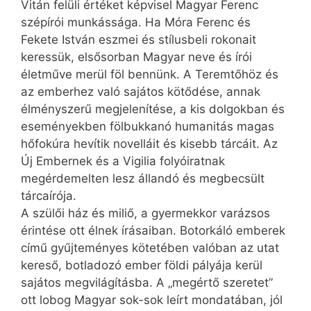
Vitán felüli értéket képvisel Magyar Ferenc
szépírói munkássága. Ha Móra Ferenc és
Fekete István eszmei és stílusbeli rokonait
keressük, elsősorban Magyar neve és írói
életműve merül föl bennünk. A Teremtőhöz és
az emberhez való sajátos kötődése, annak
élményszerű megjelenítése, a kis dolgokban és
eseményekben fölbukkanó humanitás magas
hőfokúra hevítik novelláit és kisebb tárcáit. Az
Új Embernek és a Vigilia folyóiratnak
megérdemelten lesz állandó és megbecsült
tárcaírója.
A szülői ház és miliő, a gyermekkor varázsos
érintése ott élnek írásaiban. Botorkáló emberek
című gyűjteményes kötetében valóban az utat
kereső, botladozó ember földi pályája kerül
sajátos megvilágításba. A „megértő szeretet”
ott lobog Magyar sok-sok leírt mondatában, jól