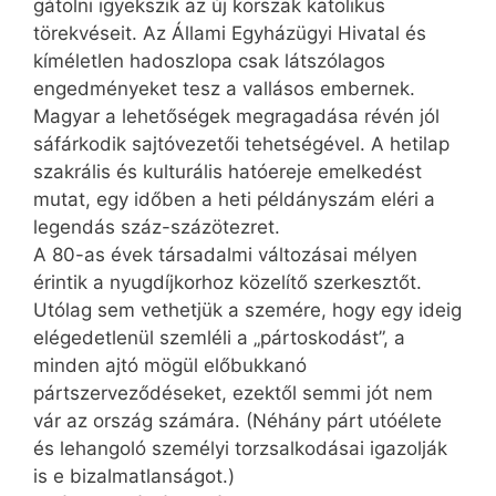
gátolni igyekszik az új korszak katolikus
törekvéseit. Az Állami Egyházügyi Hivatal és
kíméletlen hadoszlopa csak látszólagos
engedményeket tesz a vallásos embernek.
Magyar a lehetőségek megragadása révén jól
sáfárkodik sajtóvezetői tehetségével. A hetilap
szakrális és kulturális hatóereje emelkedést
mutat, egy időben a heti példányszám eléri a
legendás száz-százötezret.
A 80-as évek társadalmi változásai mélyen
érintik a nyugdíjkorhoz közelítő szerkesztőt.
Utólag sem vethetjük a szemére, hogy egy ideig
elégedetlenül szemléli a „pártoskodást”, a
minden ajtó mögül előbukkanó
pártszerveződéseket, ezektől semmi jót nem
vár az ország számára. (Néhány párt utóélete
és lehangoló személyi torzsalkodásai igazolják
is e bizalmatlanságot.)