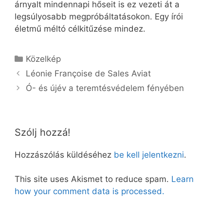
árnyalt mindennapi hőseit is ez vezeti át a
legsúlyosabb megpróbáltatásokon. Egy írói
életmű méltó célkitűzése mindez.
Kategória
Közelkép
Léonie Françoise de Sales Aviat
Ó- és újév a teremtésvédelem fényében
Szólj hozzá!
Hozzászólás küldéséhez
be kell jelentkezni
.
This site uses Akismet to reduce spam.
Learn
how your comment data is processed.