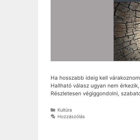
Ha hosszabb ideig kell várakozno
Hallható válasz ugyan nem érkezik,
Részletesen végiggondolni, szabato
Kategória
Kultúra
Hozzászólás