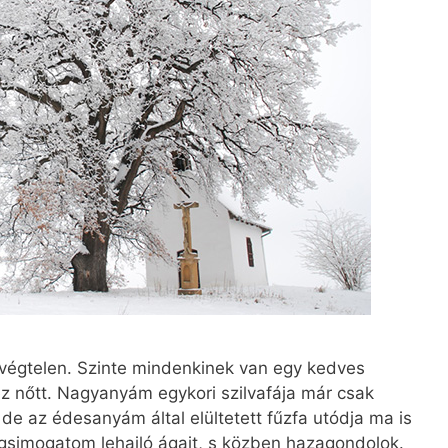
végtelen. Szinte mindenkinek van egy kedves
z nőtt. Nagyanyám egykori szilvafája már csak
de az édesanyám által elültetett fűzfa utódja ma is
gsimogatom lehajló ágait, s közben hazagondolok.