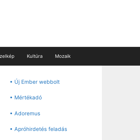
zelkép
Kultúra
Mozaik
• Új Ember webbolt
• Mértékadó
• Adoremus
• Apróhirdetés feladás