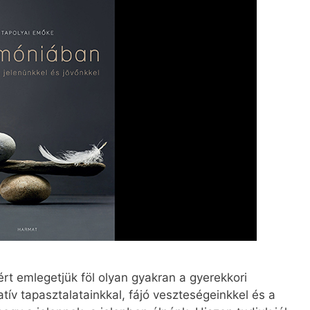
t emlegetjük föl olyan gyakran a gyerekkori
tív tapasztalatainkkal, fájó veszteségeinkkel és a