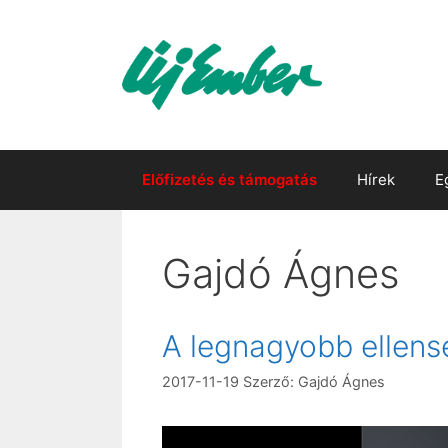
Kilépés
a
tartalomba
Előfizetés és támogatás
Hírek
E
Gajdó Ágnes
A legnagyobb ellens
2017-11-19
Szerző:
Gajdó Ágnes