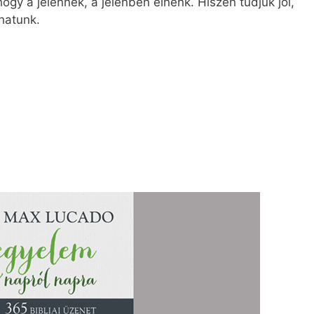
 hogy a jelennek, a jelenben élnénk. Hiszen tudjuk jól,
hatunk.