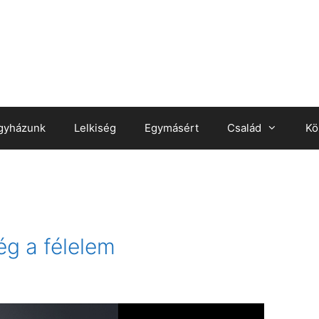
gyházunk
Lelkiség
Egymásért
Család
Kö
ég a félelem