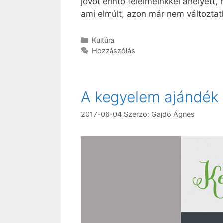
jövőt érintő félelmeinkkel ahelyett,
ami elmúlt, azon már nem változtat
Kategória
Kultúra
Hozzászólás
A kegyelem ajándék
2017-06-04
Szerző:
Gajdó Ágnes