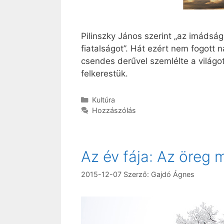
Pilinszky János szerint „az imádság
fiatalságot”. Hát ezért nem fogott 
csendes derűvel szemlélte a világot,
felkerestük.
Kategória
Kultúra
Hozzászólás
Az év fája: Az öreg 
2015-12-07
Szerző:
Gajdó Ágnes