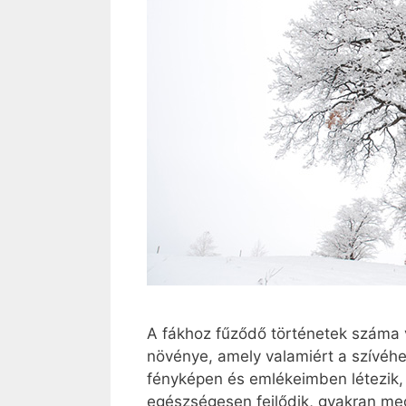
A fákhoz fűződő történetek száma 
növénye, amely valamiért a szívéhe
fényképen és emlékeimben létezik, 
egészségesen fejlődik, gyakran me