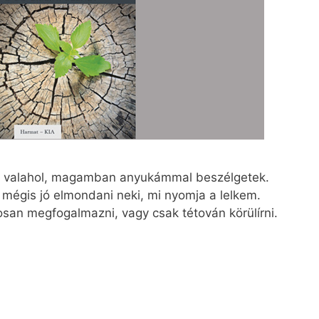
m valahol, magamban anyukámmal beszélgetek.
 mégis jó elmondani neki, mi nyomja a lelkem.
san megfogalmazni, vagy csak tétován körülírni.