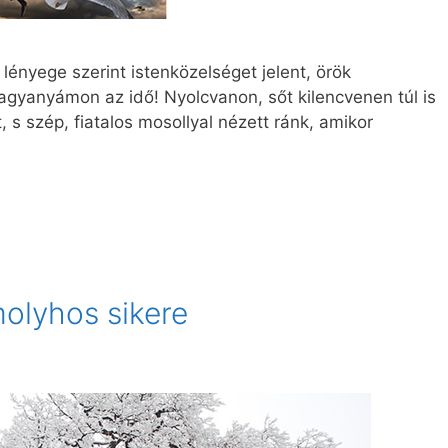
 lényege szerint istenközelséget jelent, örök
nagyanyámon az idő! Nyolcvanon, sőt kilencvenen túl is
 s szép, fiatalos mosollyal nézett ránk, amikor
molyhos sikere