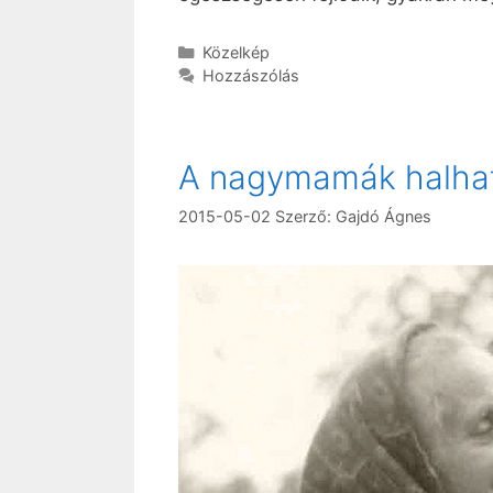
Kategória
Közelkép
Hozzászólás
A nagymamák halhat
2015-05-02
Szerző:
Gajdó Ágnes